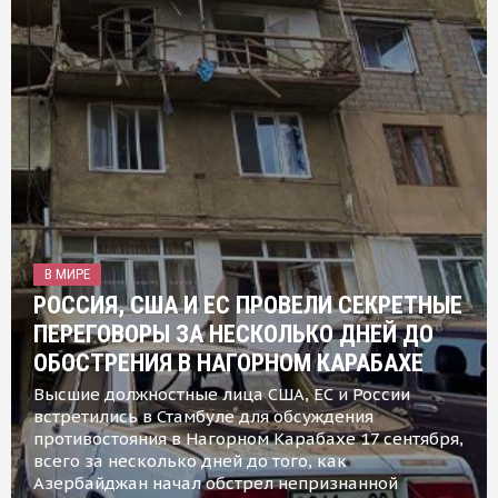
В МИРЕ
РОССИЯ, США И ЕС ПРОВЕЛИ СЕКРЕТНЫЕ
ПЕРЕГОВОРЫ ЗА НЕСКОЛЬКО ДНЕЙ ДО
ОБОСТРЕНИЯ В НАГОРНОМ КАРАБАХЕ
Высшие должностные лица США, ЕС и России
встретились в Стамбуле для обсуждения
противостояния в Нагорном Карабахе 17 сентября,
всего за несколько дней до того, как
Азербайджан начал обстрел непризнанной