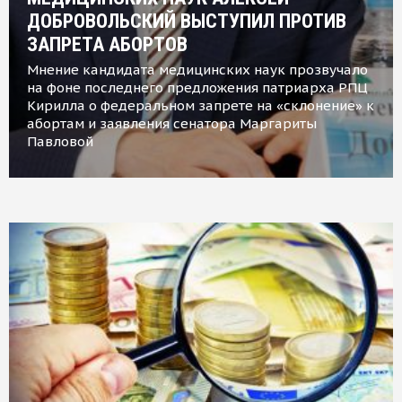
ДОБРОВОЛЬСКИЙ ВЫСТУПИЛ ПРОТИВ
ЗАПРЕТА АБОРТОВ
Мнение кандидата медицинских наук прозвучало
на фоне последнего предложения патриарха РПЦ
Кирилла о федеральном запрете на «склонение» к
абортам и заявления сенатора Маргариты
Павловой