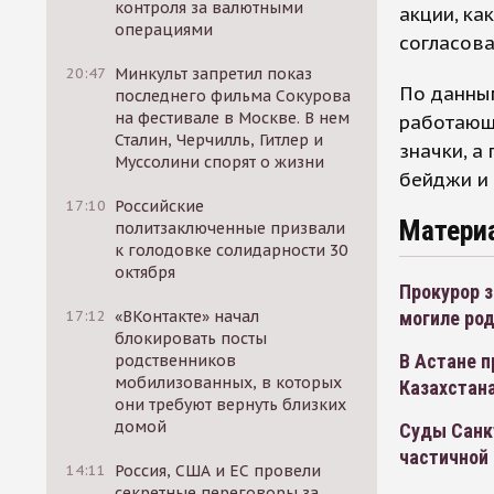
контроля за валютными
акции, ка
операциями
согласов
20:47
Минкульт запретил показ
По данны
последнего фильма Сокурова
на фестивале в Москве. В нем
работающ
Сталин, Черчилль, Гитлер и
значки, а
Муссолини спорят о жизни
бейджи и
17:10
Российские
Матери
политзаключенные призвали
к голодовке солидарности 30
октября
Прокурор з
могиле ро
17:12
«ВКонтакте» начал
блокировать посты
В Астане 
родственников
мобилизованных, в которых
Казахстан
они требуют вернуть близких
домой
Суды Санк
частичной
14:11
Россия, США и ЕС провели
секретные переговоры за