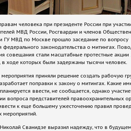
правам человека при президенте России при участи
ителей МВД России, Росгвардии и членов Обществе
и ГУ МВД по Москве прошло заседание по вопросу
я федерального законодательства о митингах. Пов
ия совещания стали масштабные протестные акции 
, в ходе которых были задержаны тысячи человек.
 мероприятия приняли решение создать рабочую гру
азработает поправки к закону о митингах. Какие и
планируется ввести, не сообщается, однако участие
ии вопроса представителей правоохранительных о
ивести к еще большему ужесточению правил прове
х мероприятий.
Николай Сванидзе выразил надежду, что в будущем