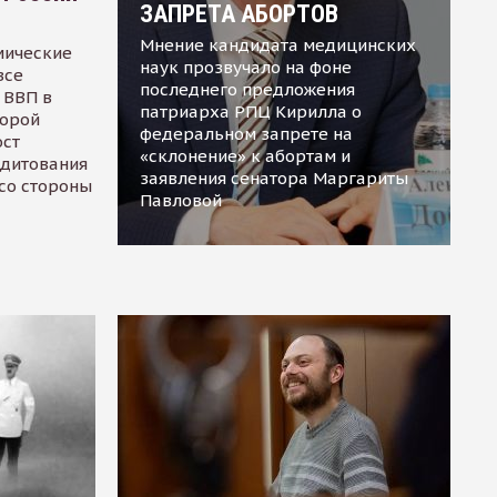
ЗАПРЕТА АБОРТОВ
Мнение кандидата медицинских
мические
наук прозвучало на фоне
все
последнего предложения
 ВВП в
патриарха РПЦ Кирилла о
торой
федеральном запрете на
ост
«склонение» к абортам и
едитования
заявления сенатора Маргариты
 со стороны
Павловой