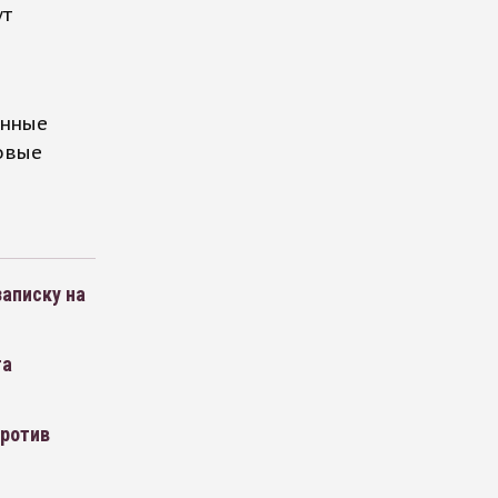
ут
онные
овые
записку на
та
против