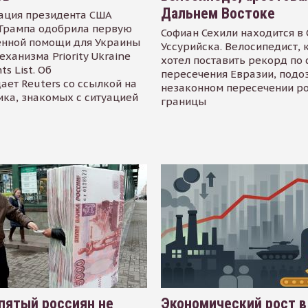
Дальнем Востоке
ация президента США
Трампа одобрила первую
Софиан Сехили находится в
енной помощи для Украины
Уссурийска. Велосипедист,
еханизма Priority Ukraine
хотел поставить рекорд по 
s List. Об
пересечения Евразии, подо
ает Reuters со ссылкой на
незаконном пересечении р
ика, знакомых с ситуацией
границы
пятый россиян не
Экономический рост в