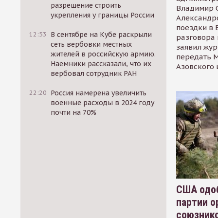
разрешение строить
Владимир С
укрепления у границы России
Александр
поездки в 
12:53
В сентябре на Кубе раскрыли
разговора 
сеть вербовки местных
заявил жур
жителей в российскую армию.
передать М
Наемники рассказали, что их
Азовского 
вербовал сотрудник РАН
22:20
Россия намерена увеличить
военные расходы в 2024 году
почти на 70%
США одоб
партии о
союзник