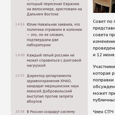
который пересекал Евразию
на велосипеде, арестовали на
Дальнем Востоке
Совет по 
14:16
Юлия Навальная заявила, что
представ
политика отравили в колонии
совета пр
— это, по ее словам,
подтвердили две
изменени
лаборатории
проведен
и 12 июня
14:09
Каждый пятый россиян не
может справиться с долговой
нагрузкой
Участники
которая р
15:33
Директор департамента
поправки 
здравоохранения ХМАО,
обсужден
кандидат медицинских наук
Алексей Добровольский
может пр
выступил против запрета
публичны
абортов
Член СПЧ 
20:58
В России создадут систему