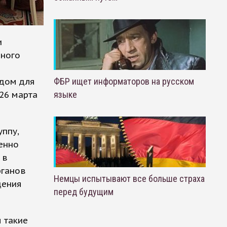
и
нного
одом для
ФБР ищет информаторов на русском
26 марта
языке
ппу,
менно
 в
рганов
Немцы испытывают все больше страха
дения
перед будущим
 такие