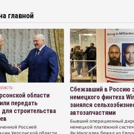
на главной
БЛАСТЬ
Сбежавший в Россию э
рсонской области
немецкого финтеха Wi
или передать
занялся сельхозбизне
 для строительства
автозапчастями
иев
Бывший операционный дир
аченной Россией
немецкой платёжной систем
ации Херсонской области
Ян Марсалек бежал из Евр