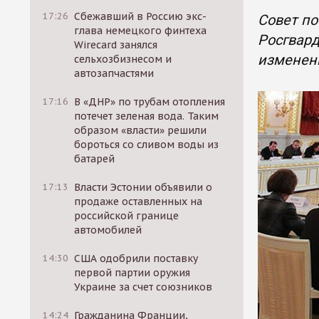
17:26
Сбежавший в Россию экс-
Совет по
глава немецкого финтеха
Росгвард
Wirecard занялся
изменени
сельхозбизнесом и
автозапчастями
17:16
В «ДНР» по трубам отопления
потечет зеленая вода. Таким
образом «власти» решили
бороться со сливом воды из
батарей
17:13
Власти Эстонии объявили о
продаже оставленных на
российской границе
автомобилей
14:30
США одобрили поставку
первой партии оружия
Украине за счет союзников
14:24
Гражданина Франции,