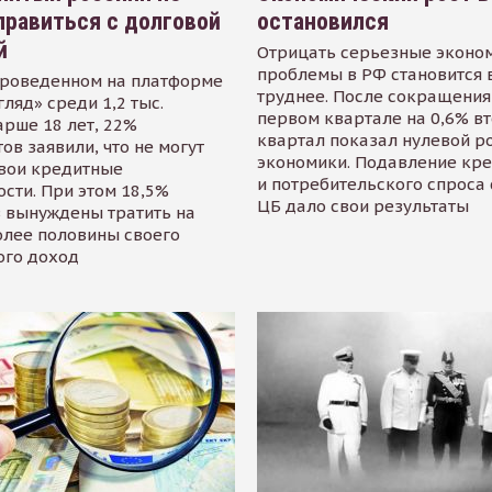
равиться с долговой
остановился
й
Отрицать серьезные эконо
проблемы в РФ становится 
проведенном на платформе
труднее. После сокращения
гляд» среди 1,2 тыс.
первом квартале на 0,6% в
арше 18 лет, 22%
квартал показал нулевой р
ов заявили, что не могут
экономики. Подавление кр
свои кредитные
и потребительского спроса
сти. При этом 18,5%
ЦБ дало свои результаты
 вынуждены тратить на
олее половины своего
ого доход