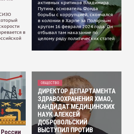
активных критиков Владимира
Путина, основатель Фонда
 СИЗО
борьбы с коррупцией, скончался
 который
в колонии в Харпе за Полярным
скорости
кругом 16 февраля 2024 года. Он
зревается в
отбывал там наказание по
оссийской
целому ряду политических статей
ОБЩЕСТВО
ДИРЕКТОР ДЕПАРТАМЕНТА
ЗДРАВООХРАНЕНИЯ ХМАО,
КАНДИДАТ МЕДИЦИНСКИХ
НАУК АЛЕКСЕЙ
ДОБРОВОЛЬСКИЙ
ВЫСТУПИЛ ПРОТИВ
 России