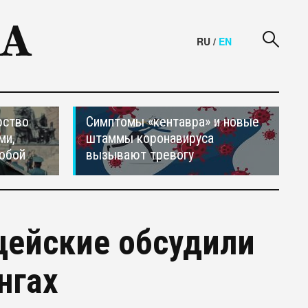
RU
/
EN
рство
Симптомы «кентавра» и новые
ми,
штаммы коронавируса
обой
вызывают тревогу
цейские обсудили
нгах