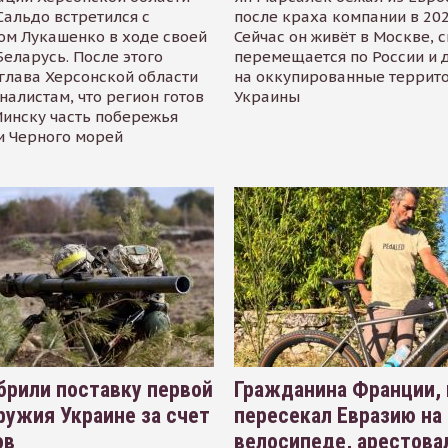
альдо встретился с
после краха компании в 202
ом Лукашенко в ходе своей
Сейчас он живёт в Москве, 
Беларусь. После этого
перемещается по России и 
глава Херсонской области
на оккупированные террит
налистам, что регион готов
Украины
инску часть побережья
и Черного морей
рили поставку первой
Гражданина Франции,
ружия Украине за счет
пересекал Евразию на
ов
велосипеде, арестова