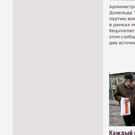
Администр
Дональда 
партию во
в рамках м
Requirement
этом сообщ
два источн
Каждый 