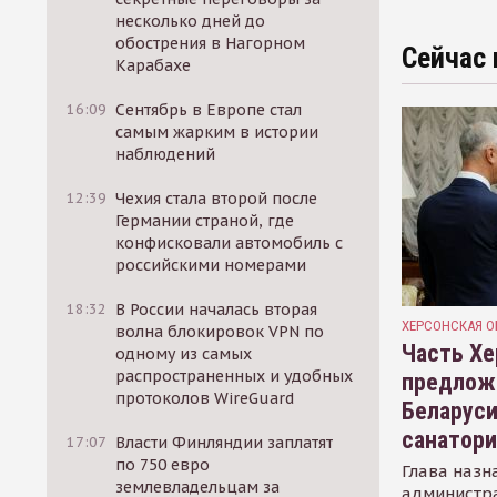
несколько дней до
обострения в Нагорном
Сейчас 
Карабахе
16:09
Сентябрь в Европе стал
самым жарким в истории
наблюдений
12:39
Чехия стала второй после
Германии страной, где
конфисковали автомобиль с
российскими номерами
18:32
В России началась вторая
ХЕРСОНСКАЯ О
волна блокировок VPN по
Часть Хе
одному из самых
распространенных и удобных
предлож
протоколов WireGuard
Беларуси
санатор
17:07
Власти Финляндии заплатят
по 750 евро
Глава назн
землевладельцам за
администр