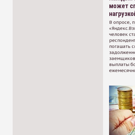
может сп
нагрузко
В опросе, 
«Яндекс.Вз
человек ст
респондент
погашать 
задолженно
заемщиков
выплаты б
ежемесячн