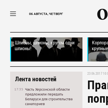
06 АВГУСТА, ЧЕТВЕРГ
Шпионы, шпионы, кругом одни
Корпора
шпионы!
крупные
23.06.2017 10:
Лента новостей
Пра
17:35
Часть Херсонской области
поп
предложили передать
Беларуси для строительства
санаториев