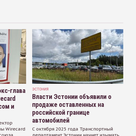
кс-глава
ЭСТОНИЯ
Власти Эстонии объявили о
recard
продаже оставленных на
сом и
российской границе
автомобилей
ектор
ы Wirecard
С октября 2025 года Транспортный
осоюза
департамент Эстонии начнет изымать