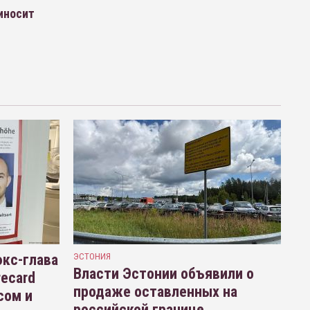
иносит
кс-глава
ЭСТОНИЯ
Власти Эстонии объявили о
recard
продаже оставленных на
сом и
российской границе