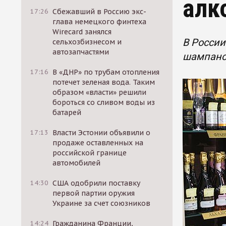
алк
17:26
Сбежавший в Россию экс-
глава немецкого финтеха
Wirecard занялся
В России
сельхозбизнесом и
автозапчастями
шампанск
17:16
В «ДНР» по трубам отопления
потечет зеленая вода. Таким
образом «власти» решили
бороться со сливом воды из
батарей
17:13
Власти Эстонии объявили о
продаже оставленных на
российской границе
автомобилей
14:30
США одобрили поставку
первой партии оружия
Украине за счет союзников
14:24
Гражданина Франции,