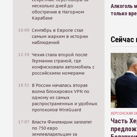
Алкоголь м
несколько дней до
обострения в Нагорном
только вр
Карабахе
16:09
Сентябрь в Европе стал
самым жарким в истории
Сейчас 
наблюдений
12:39
Чехия стала второй после
Германии страной, где
конфисковали автомобиль с
российскими номерами
18:32
В России началась вторая
волна блокировок VPN по
одному из самых
распространенных и удобных
протоколов WireGuard
ХЕРСОНСКАЯ О
Часть Хе
17:07
Власти Финляндии заплатят
предлож
по 750 евро
землевладельцам за
Беларуси