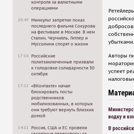
контроля за валютными
операциями
Ретейлеры
российско
20:47
Минкульт запретил показ
добросов
последнего фильма Сокурова
на фестивале в Москве. В нем
собственн
Сталин, Черчилль, Гитлер и
убытками
Муссолини спорят о жизни
Авторы пи
17:10
Российские
политзаключенные призвали
моратория
к голодовке солидарности 30
успеет ре
октября
налоговые
17:12
«ВКонтакте» начал
Матери
блокировать посты
родственников
мобилизованных, в которых
Министерс
они требуют вернуть близких
домой
водку и ко
В российск
14:11
Россия, США и ЕС провели
секретные переговоры за