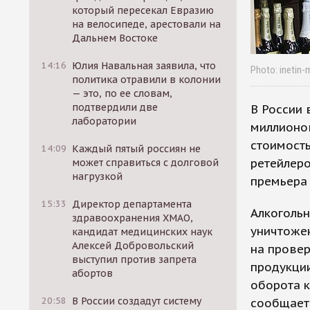
который пересекал Евразию
на велосипеде, арестовали на
Дальнем Востоке
14:16
Юлия Навальная заявила, что
Photo: inetin-
политика отравили в колонии
— это, по ее словам,
подтвердили две
В России 
лаборатории
миллионов
стоимость
14:09
Каждый пятый россиян не
ретейлеро
может справиться с долговой
нагрузкой
премьера
15:33
Директор департамента
Алкоголь
здравоохранения ХМАО,
уничтожен
кандидат медицинских наук
Алексей Добровольский
на провер
выступил против запрета
продукции
абортов
оборота к
20:58
В России создадут систему
сообщает