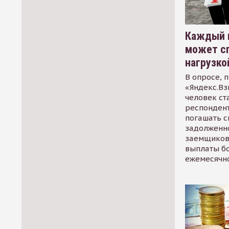
Каждый 
может сп
нагрузко
В опросе, 
«Яндекс.Вз
человек ст
респондент
погашать 
задолженно
заемщиков
выплаты б
ежемесячн