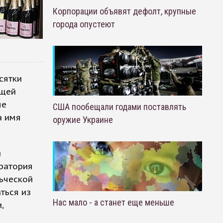
Корпорации объявят дефолт, крупные
города опустеют
сятки
бщей
ме
США пообещали годами поставлять
а имя
оружие Украине
и
оратория
ьческой
ться из
Нас мало - а станет еще меньше
,