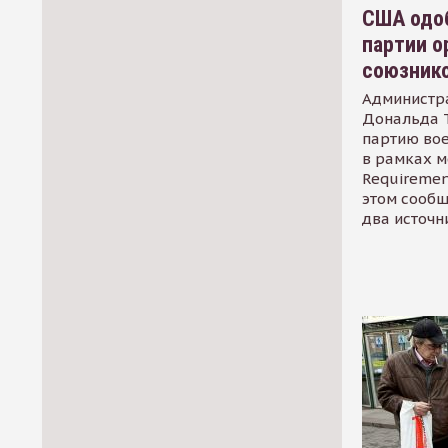
США одоб
партии о
союзник
Администр
Дональда 
партию во
в рамках м
Requirement
этом сообщ
два источн