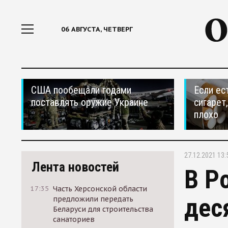
06 АВГУСТА, ЧЕТВЕРГ
США пообещали годами
Если ес
поставлять оружие Украине
сигарет
плохо
27.12.2021 13:
Лента новостей
В Р
17:35
Часть Херсонской области
дес
предложили передать
Беларуси для строительства
санаториев