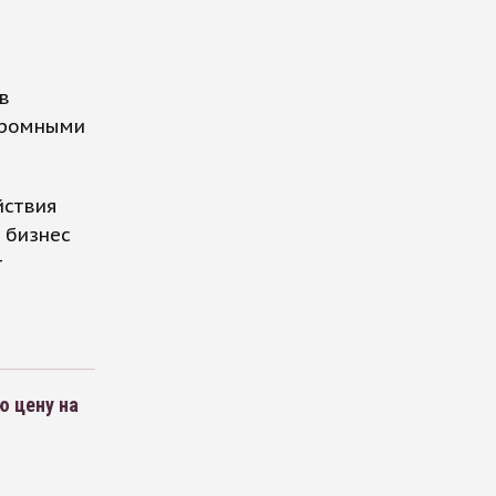
в
огромными
йствия
к бизнес
т
 цену на