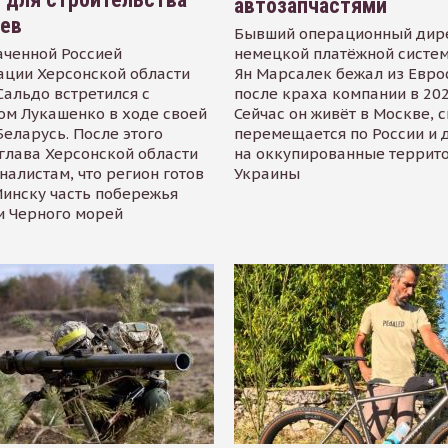
автозапчастями
иев
Бывший операционный дир
аченной Россией
немецкой платёжной систем
ации Херсонской области
Ян Марсалек бежал из Евр
альдо встретился с
после краха компании в 202
ом Лукашенко в ходе своей
Сейчас он живёт в Москве, 
Беларусь. После этого
перемещается по России и 
глава Херсонской области
на оккупированные террит
налистам, что регион готов
Украины
инску часть побережья
и Черного морей