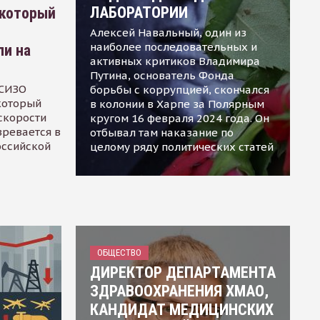
ЛАБОРАТОРИИ
 который
Алексей Навальный, один из
наиболее последовательных и
ли на
активных критиков Владимира
Путина, основатель Фонда
 СИЗО
борьбы с коррупцией, скончался
 который
в колонии в Харпе за Полярным
скорости
кругом 16 февраля 2024 года. Он
зревается в
отбывал там наказание по
оссийской
целому ряду политических статей
ОБЩЕСТВО
ДИРЕКТОР ДЕПАРТАМЕНТА
ЗДРАВООХРАНЕНИЯ ХМАО,
КАНДИДАТ МЕДИЦИНСКИХ