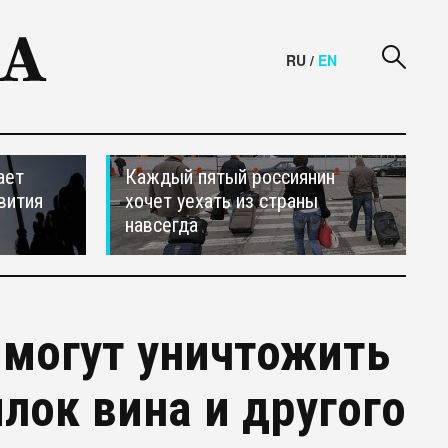
RU
/
EN
ает
Каждый пятый россиянин
вития
хочет уехать из страны
навсегда
 могут уничтожить
лок вина и другого