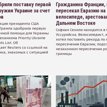
рили поставку первой
Гражданина Франции,
ружия Украине за счет
пересекал Евразию на
ов
велосипеде, арестова
Дальнем Востоке
ация президента США
Трампа одобрила первую
Софиан Сехили находится в
енной помощи для Украины
Уссурийска. Велосипедист,
еханизма Priority Ukraine
хотел поставить рекорд по 
s List. Об
пересечения Евразии, подо
ает Reuters со ссылкой на
незаконном пересечении р
ика, знакомых с ситуацией
границы