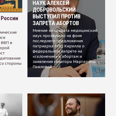
НАУК АЛЕКСЕЙ
ДОБРОВОЛЬСКИЙ
ВЫСТУПИЛ ПРОТИВ
 России
ЗАПРЕТА АБОРТОВ
Мнение кандидата медицинских
мические
наук прозвучало на фоне
все
последнего предложения
 ВВП в
патриарха РПЦ Кирилла о
торой
федеральном запрете на
ост
«склонение» к абортам и
едитования
заявления сенатора Маргариты
 со стороны
Павловой