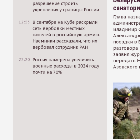
разрешение строить
санатор
укрепления у границы России
Глава назн
12:53
В сентябре на Кубе раскрыли
администр
сеть вербовки местных
Владимир С
жителей в российскую армию.
Александр
Наемники рассказали, что их
поездки в 
вербовал сотрудник РАН
разговора 
заявил жур
22:20
Россия намерена увеличить
передать М
военные расходы в 2024 году
Азовского 
почти на 70%