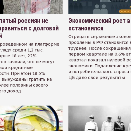
пятый россиян не
Экономический рост в
равиться с долговой
остановился
й
Отрицать серьезные эконо
проблемы в РФ становится 
проведенном на платформе
труднее. После сокращения
гляд» среди 1,2 тыс.
первом квартале на 0,6% в
арше 18 лет, 22%
квартал показал нулевой р
ов заявили, что не могут
экономики. Подавление кр
свои кредитные
и потребительского спроса
сти. При этом 18,5%
ЦБ дало свои результаты
 вынуждены тратить на
олее половины своего
ого доход