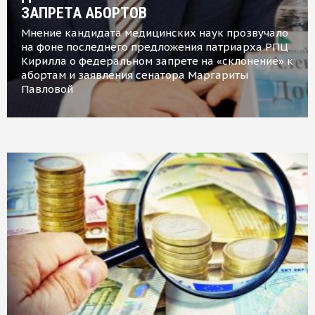
ЗАПРЕТА АБОРТОВ
Мнение кандидата медицинских наук прозвучало
на фоне последнего предложения патриарха РПЦ
Кирилла о федеральном запрете на «склонение» к
абортам и заявления сенатора Маргариты
Павловой