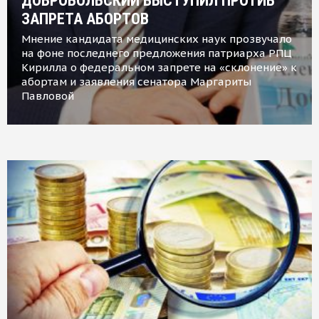
ДОБРОВОЛЬСКИЙ ВЫСТУПИЛ ПРОТИВ
ЗАПРЕТА АБОРТОВ
Мнение кандидата медицинских наук прозвучало
на фоне последнего предложения патриарха РПЦ
Кирилла о федеральном запрете на «склонение» к
абортам и заявления сенатора Маргариты
Павловой