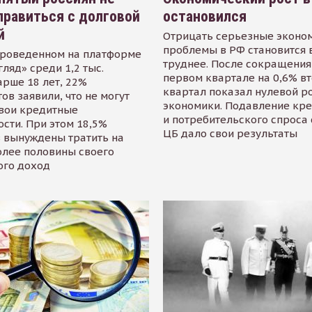
равиться с долговой
остановился
й
Отрицать серьезные эконо
проблемы в РФ становится 
проведенном на платформе
труднее. После сокращения
гляд» среди 1,2 тыс.
первом квартале на 0,6% в
арше 18 лет, 22%
квартал показал нулевой р
ов заявили, что не могут
экономики. Подавление кр
свои кредитные
и потребительского спроса
сти. При этом 18,5%
ЦБ дало свои результаты
 вынуждены тратить на
олее половины своего
ого доход