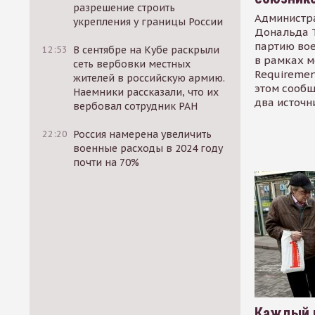
разрешение строить
Администр
укрепления у границы России
Дональда 
партию во
12:53
В сентябре на Кубе раскрыли
в рамках м
сеть вербовки местных
Requirement
жителей в российскую армию.
этом сообщ
Наемники рассказали, что их
два источн
вербовал сотрудник РАН
22:20
Россия намерена увеличить
военные расходы в 2024 году
почти на 70%
Каждый 