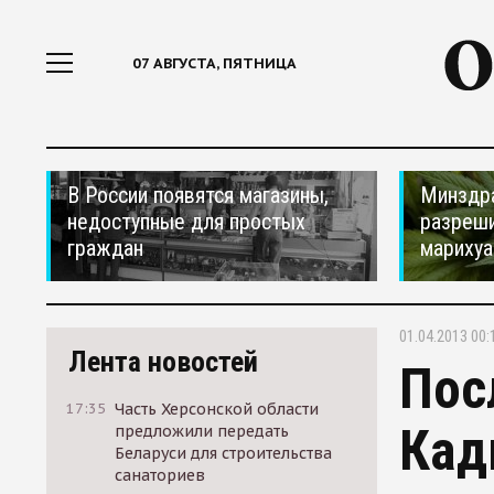
07 АВГУСТА, ПЯТНИЦА
В России появятся магазины,
Минздр
недоступные для простых
разреши
граждан
мариху
01.04.2013 00:
Лента новостей
Пос
17:35
Часть Херсонской области
Кад
предложили передать
Беларуси для строительства
санаториев