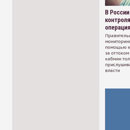
В России
контрол
операци
Правительс
мониторинг
помощью к
за оттоком 
кабмин тол
прислушив
власти