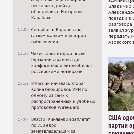
администр
несколько дней до
Владимир С
обострения в Нагорном
Александр
Карабахе
поездки в 
разговора 
16:09
Сентябрь в Европе стал
заявил жур
самым жарким в истории
передать М
наблюдений
Азовского 
12:39
Чехия стала второй после
Германии страной, где
конфисковали автомобиль с
российскими номерами
18:32
В России началась вторая
волна блокировок VPN по
одному из самых
распространенных и удобных
протоколов WireGuard
США одоб
17:07
Власти Финляндии заплатят
партии о
по 750 евро
землевладельцам за
союзник