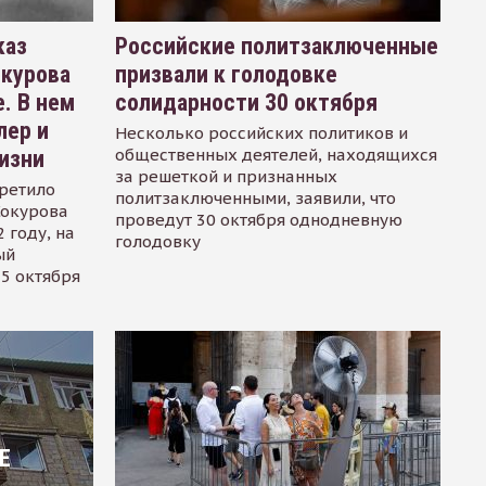
каз
Российские политзаключенные
окурова
призвали к голодовке
. В нем
солидарности 30 октября
лер и
Несколько российских политиков и
общественных деятелей, находящихся
изни
за решеткой и признанных
ретило
политзаключенными, заявили, что
Сокурова
проведут 30 октября однодневную
 году, на
голодовку
ый
15 октября
Е