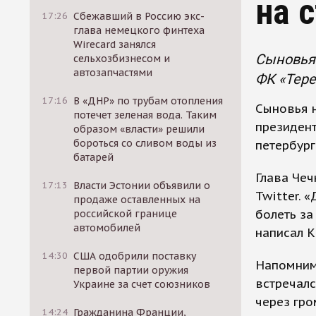
на 
17:26
Сбежавший в Россию экс-
глава немецкого финтеха
Wirecard занялся
Сыновья 
сельхозбизнесом и
автозапчастями
ФК «Тере
17:16
В «ДНР» по трубам отопления
Сыновья н
потечет зеленая вода. Таким
президент
образом «власти» решили
бороться со сливом воды из
петербург
батарей
Глава Чеч
17:13
Власти Эстонии объявили о
Twitter. 
продаже оставленных на
болеть за
российской границе
автомобилей
написал К
14:30
США одобрили поставку
Напомним,
первой партии оружия
встречалс
Украине за счет союзников
через гро
14:24
Гражданина Франции,