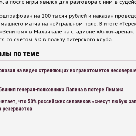
», а после игры явился для разговора с ним в судей
оштрафован на 200 тысяч рублей и наказан провед
машнего матча на нейтральном поле. В итоге «Тере
 «Зенитом» в Махачкале на стадионе «Анжи-арена».
я со счетом 3:0 в пользу питерского клуба.
алы по теме
оказал на видео стреляющих из гранатометов несоверш
бвинил генерал-полковника Лапина в потере Лимана
читает, что 50% российских силовиков «снесут любую з
з резервистов