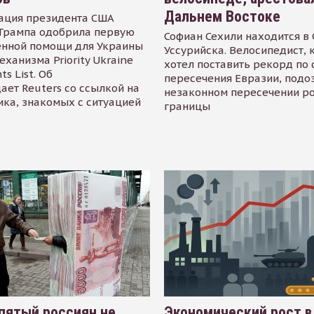
Дальнем Востоке
ация президента США
Трампа одобрила первую
Софиан Сехили находится в
енной помощи для Украины
Уссурийска. Велосипедист,
еханизма Priority Ukraine
хотел поставить рекорд по 
s List. Об
пересечения Евразии, подо
ает Reuters со ссылкой на
незаконном пересечении р
ика, знакомых с ситуацией
границы
пятый россиян не
Экономический рост в