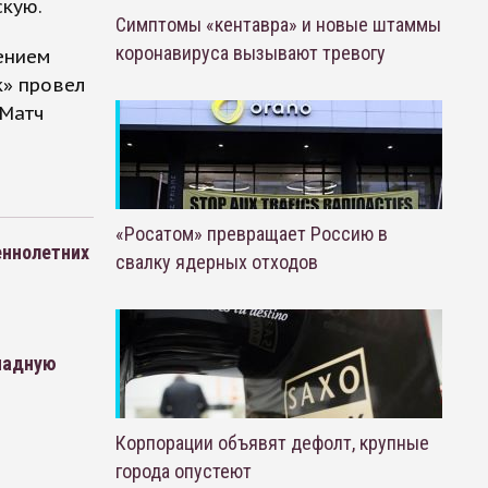
скую.
Симптомы «кентавра» и новые штаммы
коронавируса вызывают тревогу
ением
к» провел
 Матч
«Росатом» превращает Россию в
еннолетних
свалку ядерных отходов
ападную
Корпорации объявят дефолт, крупные
города опустеют