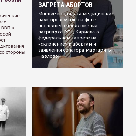
ЗАПРЕТА АБОРТОВ
Мнение кандидата медицинских
мические
наук прозвучало на фоне
все
последнего предложения
 ВВП в
патриарха РПЦ Кирилла о
торой
федеральном запрете на
ост
«склонение» к абортам и
едитования
заявления сенатора Маргариты
 со стороны
Павловой