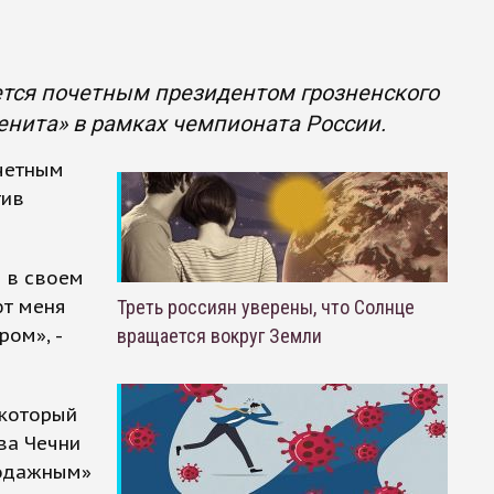
ется почетным президентом грозненского
Зенита» в рамках чемпионата России.
очетным
тив
н в своем
ют меня
Треть россиян уверены, что Солнце
ром», -
вращается вокруг Земли
 который
ва Чечни
родажным»