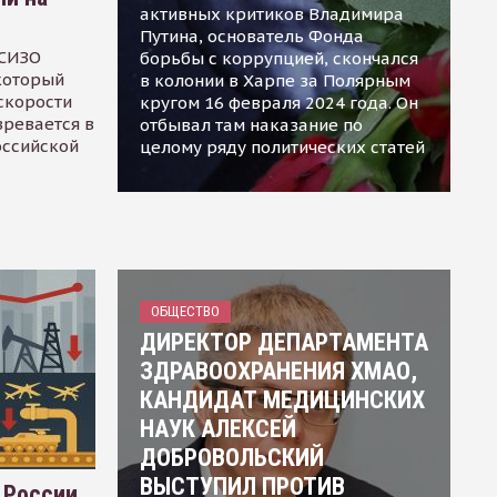
активных критиков Владимира
Путина, основатель Фонда
 СИЗО
борьбы с коррупцией, скончался
 который
в колонии в Харпе за Полярным
скорости
кругом 16 февраля 2024 года. Он
зревается в
отбывал там наказание по
оссийской
целому ряду политических статей
ОБЩЕСТВО
ДИРЕКТОР ДЕПАРТАМЕНТА
ЗДРАВООХРАНЕНИЯ ХМАО,
КАНДИДАТ МЕДИЦИНСКИХ
НАУК АЛЕКСЕЙ
ДОБРОВОЛЬСКИЙ
ВЫСТУПИЛ ПРОТИВ
 России