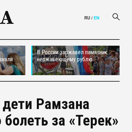
RU
/
EN
В России заржавел памятник
знали
нержавеющему рублю
й дети Рамзана
 болеть за «Терек»