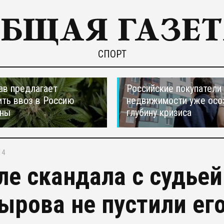
СПОРТ
ав предлагает
Российские покупатели
ть ввоз в Россию
недвижимости уже осо
аны
глубину кризиса
14
ле скандала с судье
ырова не пустили его