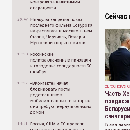
контроля за валютными
операциями
Сейчас 
20:47
Минкульт запретил показ
последнего фильма Сокурова
на фестивале в Москве. В нем
Сталин, Черчилль, Гитлер и
Муссолини спорят о жизни
17:10
Российские
политзаключенные призвали
к голодовке солидарности 30
октября
17:12
«ВКонтакте» начал
ХЕРСОНСКАЯ О
блокировать посты
Часть Хе
родственников
предлож
мобилизованных, в которых
они требуют вернуть близких
Беларуси
домой
санатор
14:11
Россия, США и ЕС провели
Глава назн
секретные переговоры за