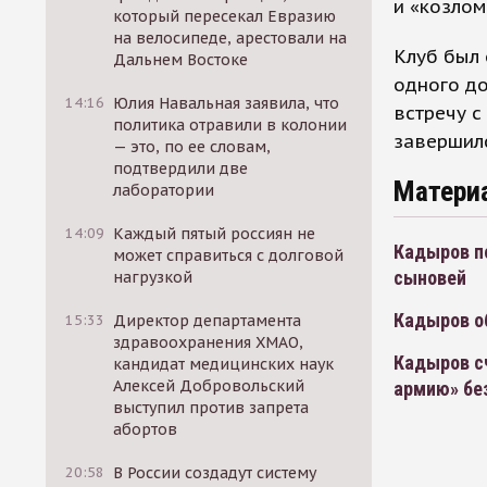
и «козлом
который пересекал Евразию
на велосипеде, арестовали на
Клуб был 
Дальнем Востоке
одного до
14:16
Юлия Навальная заявила, что
встречу с
политика отравили в колонии
завершилс
— это, по ее словам,
подтвердили две
Матери
лаборатории
14:09
Каждый пятый россиян не
Кадыров п
может справиться с долговой
сыновей
нагрузкой
Кадыров о
15:33
Директор департамента
здравоохранения ХМАО,
Кадыров с
кандидат медицинских наук
Алексей Добровольский
армию» бе
выступил против запрета
абортов
20:58
В России создадут систему