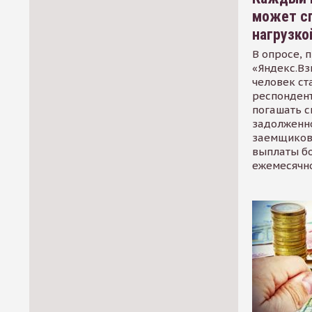
может сп
нагрузко
В опросе, 
«Яндекс.Вз
человек ст
респондент
погашать 
задолженно
заемщиков
выплаты б
ежемесячн