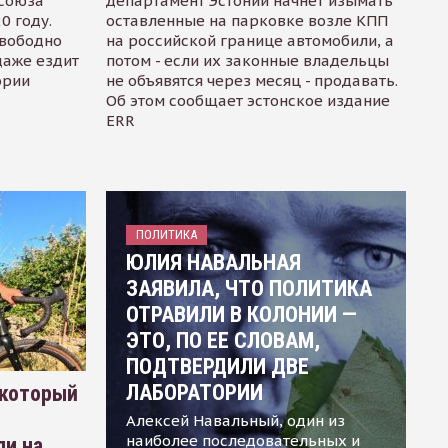
осоюза
департамент Эстонии начнет изымать
0 году.
оставленные на парковке возле КПП
свободно
на российской границе автомобили, а
даже ездит
потом - если их законные владельцы
ории
не объявятся через месяц - продавать.
Об этом сообщает эстонское издание
ERR
ПОЛИТИКА
ЮЛИЯ НАВАЛЬНАЯ
ЗАЯВИЛА, ЧТО ПОЛИТИКА
ОТРАВИЛИ В КОЛОНИИ —
ЭТО, ПО ЕЕ СЛОВАМ,
ПОДТВЕРДИЛИ ДВЕ
ЛАБОРАТОРИИ
 который
Алексей Навальный, один из
наиболее последовательных и
ли на