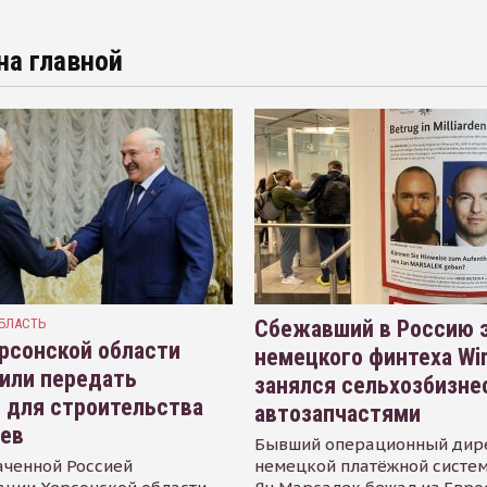
на главной
БЛАСТЬ
Сбежавший в Россию э
рсонской области
немецкого финтеха Wi
или передать
занялся сельхозбизне
 для строительства
автозапчастями
иев
Бывший операционный дир
аченной Россией
немецкой платёжной систем