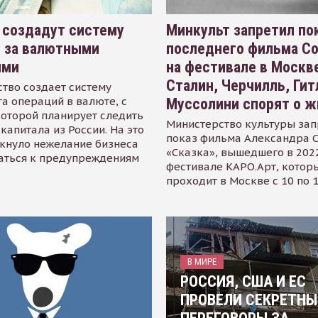
 создадут систему
Минкульт запретил по
я за валютными
последнего фильма С
ями
на фестивале в Москве
Сталин, Черчилль, Гит
тво создает систему
а операций в валюте, с
Муссолини спорят о ж
оторой планирует следить
Министерство культуры зап
капитала из России. На это
показ фильма Александра 
кнуло нежелание бизнеса
«Сказка», вышедшего в 2022
аться к предупреждениям
фестивале КАРО.Арт, котор
проходит в Москве с 10 по 
В МИРЕ
РОССИЯ, США И ЕС
ПРОВЕЛИ СЕКРЕТНЫ