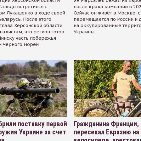
ации Херсонской области
Ян Марсалек бежал из Евр
альдо встретился с
после краха компании в 202
ом Лукашенко в ходе своей
Сейчас он живёт в Москве, 
Беларусь. После этого
перемещается по России и 
глава Херсонской области
на оккупированные террит
налистам, что регион готов
Украины
инску часть побережья
и Черного морей
рили поставку первой
Гражданина Франции,
ружия Украине за счет
пересекал Евразию на
ов
велосипеде, арестова