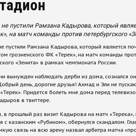
стадион
не пустили Рамзана Кадырова, который явля
к», на матч команды против петербургского «
е пустили Рамзана Кадырова, который является п
ом грозненского ФК «Терек», на матч команды про
ского «Зенита» в рамках чемпионата России.
ни вынужден наблюдать дерби из дома, сознался о
«Добрый день, дорогие друзья! Ахмад и Эли не пуска
 «Терек». Придется болеть мне дома перед телевизо
адыров в твиттере.
 в прошлый раз визит Кадырова на матч «Терека»,
я с казанским «Рубином», обернулся скандалом. Гла
мкую связь на всю арену назвал арбитра матча «п