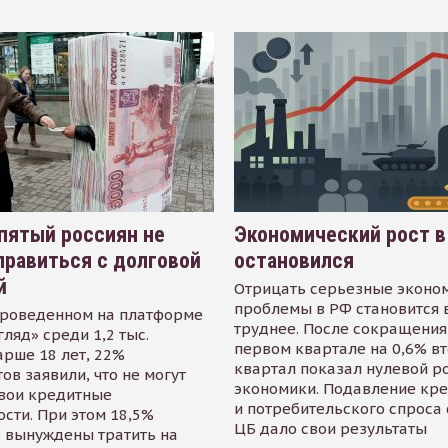
пятый россиян не
Экономический рост в
равиться с долговой
остановился
й
Отрицать серьезные эконо
проблемы в РФ становится 
проведенном на платформе
труднее. После сокращения
гляд» среди 1,2 тыс.
первом квартале на 0,6% в
арше 18 лет, 22%
квартал показал нулевой р
ов заявили, что не могут
экономики. Подавление кр
свои кредитные
и потребительского спроса
сти. При этом 18,5%
ЦБ дало свои результаты
 вынуждены тратить на