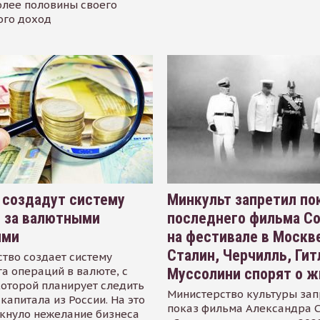
олее половины своего
ого доход
 создадут систему
Минкульт запретил по
я за валютными
последнего фильма С
ями
на фестивале в Москве
Сталин, Черчилль, Гит
тво создает систему
а операций в валюте, с
Муссолини спорят о ж
оторой планирует следить
Министерство культуры зап
капитала из России. На это
показ фильма Александра 
кнуло нежелание бизнеса