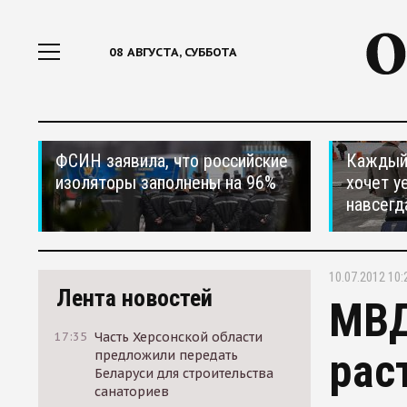
08 АВГУСТА, СУББОТА
ФСИН заявила, что российские
Каждый 
изоляторы заполнены на 96%
хочет у
навсегд
10.07.2012 10:
Лента новостей
МВД
17:35
Часть Херсонской области
рас
предложили передать
Беларуси для строительства
санаториев