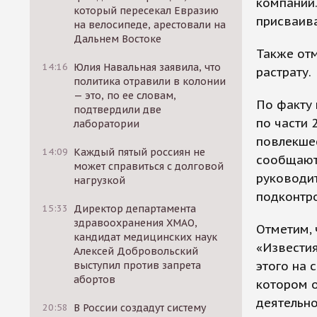
компаний
который пересекал Евразию
присваива
на велосипеде, арестовали на
Дальнем Востоке
Также отм
14:16
Юлия Навальная заявила, что
растрату.
политика отравили в колонии
— это, по ее словам,
По факту
подтвердили две
по части 
лаборатории
повлекше
14:09
Каждый пятый россиян не
сообщаютс
может справиться с долговой
руководит
нагрузкой
подконтр
15:33
Директор департамента
здравоохранения ХМАО,
Отметим, 
кандидат медицинских наук
«Извести
Алексей Добровольский
этого на 
выступил против запрета
абортов
котором о
деятельно
20:58
В России создадут систему