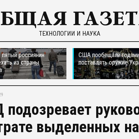
ТЕХНОЛОГИИ И НАУКА
пятый россиянин
США пообещали годам
ехать из страны
поставлять оружие Укр
а
29
 подозревает руково
трате выделенных н