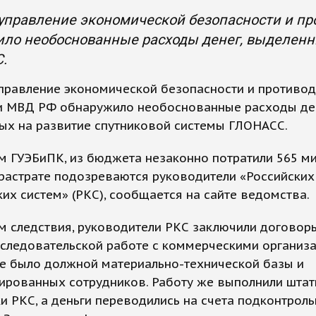
управление экономической безопасности и п
ило необоснованные расходы денег, выделенн
.
правление экономической безопасности и противо
и МВД РФ обнаружило необоснованные расходы ден
ых на развитие спутниковой системы ГЛОНАСС.
м ГУЭБиПК, из бюджета незаконно потратили 565 м
 растрате подозреваются руководители «Российских
их систем» (РКС), сообщается на сайте ведомства.
м следствия, руководители РКС заключили договор
следовательской работе с коммерческими организа
не было должной материально-технической базы и
ированных сотрудников. Работу же выполнили шта
и РКС, а деньги переводились на счета подконтрол