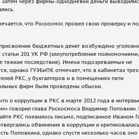
. Затем через фирмы-однодневки деньги выводилис
лись.
ечается, что Роскосмос провел свою проверку и п
 присвоения бюджетных денег возбуждено уголовн
2 статьи 201 УК РФ (злоупотребление полномочиями,
е тяжкие последствия). Имена подозреваемых не
я, однако ГУЭБиПК отмечает, что в кабинетах трех
елей РКС, у бухгалтеров и в помещениях пяти
ольных фирм были проведены обыски.
что о коррупции в РКС в марте 2012 года в интервь
ям» говорил глава Роскосмоса Владимир Поповкин.
сайте РКС появилось письмо, подписанное Иваном Г
твергались обвинения в коррупции и критиковалас
сть Поповкина, однако спустя несколько часов оно 