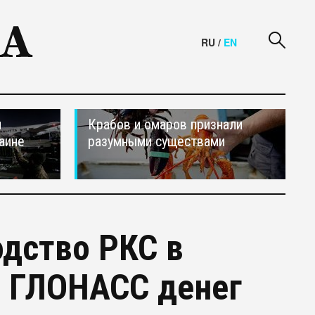
RU
/
EN
и
Крабов и омаров признали
аине
разумными существами
дство РКС в
а ГЛОНАСС денег