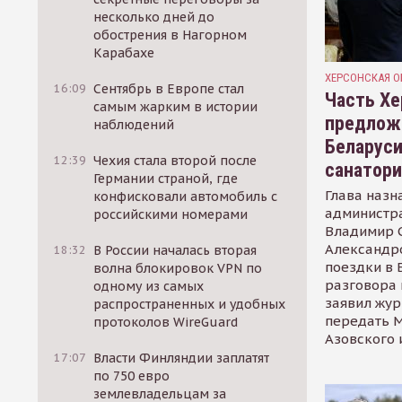
несколько дней до
обострения в Нагорном
Карабахе
ХЕРСОНСКАЯ О
16:09
Сентябрь в Европе стал
Часть Хе
самым жарким в истории
предлож
наблюдений
Беларуси
12:39
Чехия стала второй после
санатор
Германии страной, где
Глава назн
конфисковали автомобиль с
администр
российскими номерами
Владимир С
Александр
18:32
В России началась вторая
поездки в 
волна блокировок VPN по
разговора 
одному из самых
заявил жур
распространенных и удобных
передать М
протоколов WireGuard
Азовского 
17:07
Власти Финляндии заплатят
по 750 евро
землевладельцам за