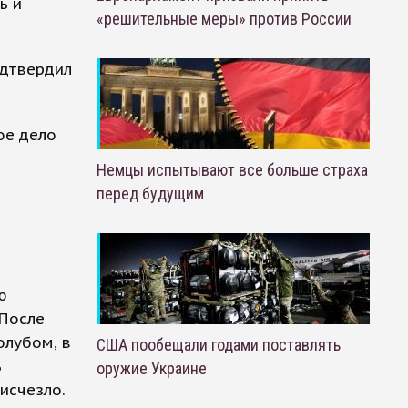
ь и
«решительные меры» против России
одтвердил
ое дело
Немцы испытывают все больше страха
перед будущим
ю
 После
олубом, в
США пообещали годами поставлять
ь
оружие Украине
исчезло.