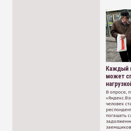
Каждый 
может сп
нагрузко
В опросе, 
«Яндекс.Вз
человек ст
респондент
погашать 
задолженно
заемщиков