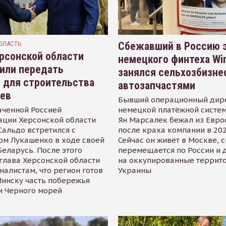
БЛАСТЬ
Сбежавший в Россию э
рсонской области
немецкого финтеха Wi
или передать
занялся сельхозбизне
 для строительства
автозапчастями
иев
Бывший операционный дир
аченной Россией
немецкой платёжной систем
ации Херсонской области
Ян Марсалек бежал из Евр
альдо встретился с
после краха компании в 202
ом Лукашенко в ходе своей
Сейчас он живёт в Москве, 
Беларусь. После этого
перемещается по России и 
глава Херсонской области
на оккупированные террит
налистам, что регион готов
Украины
инску часть побережья
и Черного морей