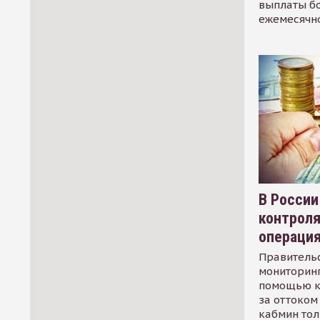
выплаты б
ежемесячн
В России
контрол
операци
Правительс
мониторинг
помощью к
за оттоком 
кабмин тол