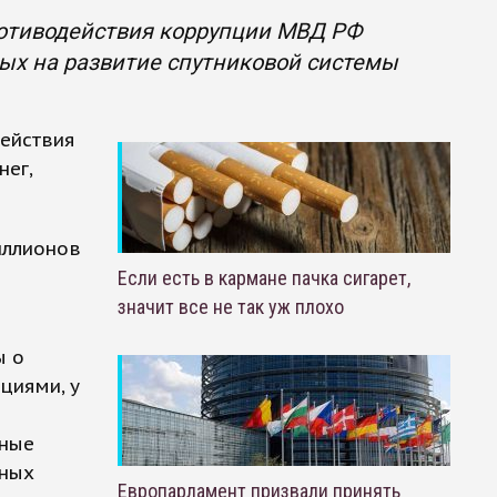
ротиводействия коррупции МВД РФ
ых на развитие спутниковой системы
действия
ег,
иллионов
Если есть в кармане пачка сигарет,
значит все не так уж плохо
ы о
циями, у
тные
ьных
Европарламент призвали принять