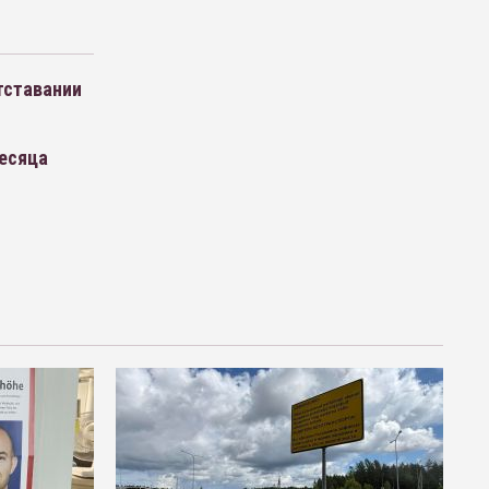
тставании
месяца