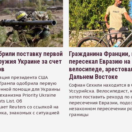
рили поставку первой
Гражданина Франции,
ружия Украине за счет
пересекал Евразию на
ов
велосипеде, арестова
Дальнем Востоке
ация президента США
Трампа одобрила первую
Софиан Сехили находится в
енной помощи для Украины
Уссурийска. Велосипедист,
еханизма Priority Ukraine
хотел поставить рекорд по 
s List. Об
пересечения Евразии, подо
ает Reuters со ссылкой на
незаконном пересечении р
ика, знакомых с ситуацией
границы