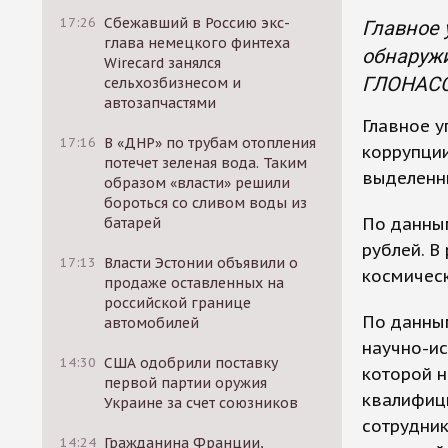
17:26
Сбежавший в Россию экс-
Главное 
глава немецкого финтеха
обнаруж
Wirecard занялся
ГЛОНАСС
сельхозбизнесом и
автозапчастями
Главное у
17:16
В «ДНР» по трубам отопления
коррупци
потечет зеленая вода. Таким
выделенн
образом «власти» решили
бороться со сливом воды из
По данны
батарей
рублей. В
17:13
Власти Эстонии объявили о
космическ
продаже оставленных на
российской границе
По данны
автомобилей
научно-ис
14:30
США одобрили поставку
которой 
первой партии оружия
квалифиц
Украине за счет союзников
сотрудник
14:24
Гражданина Франции,