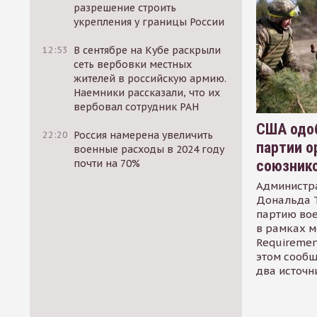
разрешение строить
укрепления у границы России
12:53
В сентябре на Кубе раскрыли
сеть вербовки местных
жителей в российскую армию.
Наемники рассказали, что их
вербовал сотрудник РАН
США одоб
22:20
Россия намерена увеличить
партии о
военные расходы в 2024 году
союзник
почти на 70%
Администр
Дональда 
партию во
в рамках м
Requirement
этом сообщ
два источн