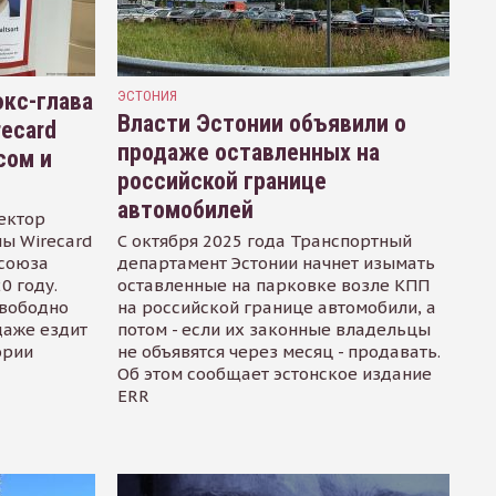
кс-глава
ЭСТОНИЯ
Власти Эстонии объявили о
recard
продаже оставленных на
сом и
российской границе
автомобилей
ектор
ы Wirecard
С октября 2025 года Транспортный
осоюза
департамент Эстонии начнет изымать
0 году.
оставленные на парковке возле КПП
свободно
на российской границе автомобили, а
даже ездит
потом - если их законные владельцы
ории
не объявятся через месяц - продавать.
Об этом сообщает эстонское издание
ERR