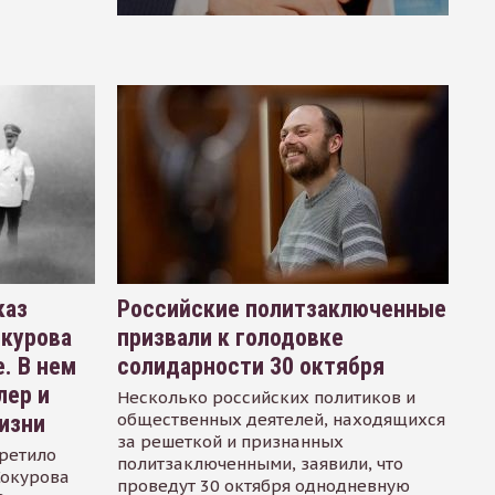
каз
Российские политзаключенные
окурова
призвали к голодовке
. В нем
солидарности 30 октября
лер и
Несколько российских политиков и
общественных деятелей, находящихся
изни
за решеткой и признанных
ретило
политзаключенными, заявили, что
Сокурова
проведут 30 октября однодневную