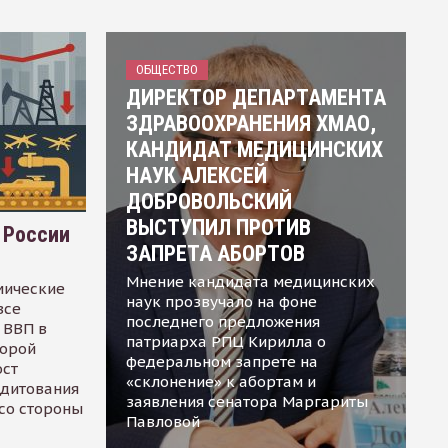
ОБЩЕСТВО
ДИРЕКТОР ДЕПАРТАМЕНТА
ЗДРАВООХРАНЕНИЯ ХМАО,
КАНДИДАТ МЕДИЦИНСКИХ
НАУК АЛЕКСЕЙ
ДОБРОВОЛЬСКИЙ
ВЫСТУПИЛ ПРОТИВ
 России
ЗАПРЕТА АБОРТОВ
Мнение кандидата медицинских
мические
наук прозвучало на фоне
все
последнего предложения
 ВВП в
патриарха РПЦ Кирилла о
торой
федеральном запрете на
ост
«склонение» к абортам и
едитования
заявления сенатора Маргариты
 со стороны
Павловой