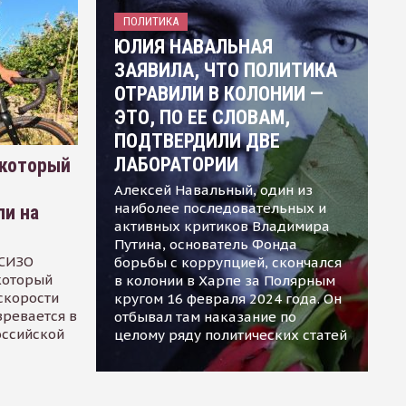
ПОЛИТИКА
ЮЛИЯ НАВАЛЬНАЯ
ЗАЯВИЛА, ЧТО ПОЛИТИКА
ОТРАВИЛИ В КОЛОНИИ —
ЭТО, ПО ЕЕ СЛОВАМ,
ПОДТВЕРДИЛИ ДВЕ
ЛАБОРАТОРИИ
 который
Алексей Навальный, один из
наиболее последовательных и
ли на
активных критиков Владимира
Путина, основатель Фонда
 СИЗО
борьбы с коррупцией, скончался
 который
в колонии в Харпе за Полярным
скорости
кругом 16 февраля 2024 года. Он
зревается в
отбывал там наказание по
оссийской
целому ряду политических статей