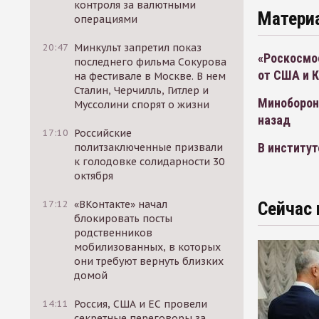
контроля за валютными
Матери
операциями
20:47
Минкульт запретил показ
«Роскосмо
последнего фильма Сокурова
от США и 
на фестивале в Москве. В нем
Сталин, Черчилль, Гитлер и
Миноборон
Муссолини спорят о жизни
назад
17:10
Российские
В институт
политзаключенные призвали
к голодовке солидарности 30
октября
17:12
«ВКонтакте» начал
Сейчас 
блокировать посты
родственников
мобилизованных, в которых
они требуют вернуть близких
домой
14:11
Россия, США и ЕС провели
секретные переговоры за