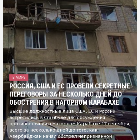
В МИРЕ
РОССИЯ, США И ЕС ПРОВЕЛИ СЕКРЕТНЫЕ
ПЕРЕГОВОРЫ ЗА НЕСКОЛЬКО ДНЕЙ ДО
ОБОСТРЕНИЯ В НАГОРНОМ КАРАБАХЕ
Высшие должностные лица США, ЕС и России
встретились в Стамбуле для обсуждения
противостояния в Нагорном Карабахе 17 сентября,
всего за несколько дней до того, как
Азербайджан начал обстрел непризнанной