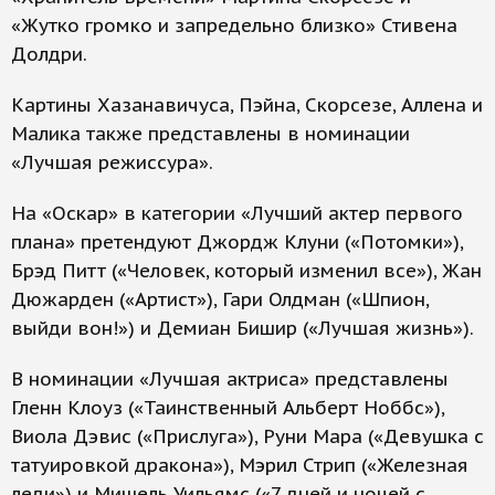
«Жутко громко и запредельно близко» Стивена
Долдри.
Картины Хазанавичуса, Пэйна, Скорсезе, Аллена и
Малика также представлены в номинации
«Лучшая режиссура».
На «Оскар» в категории «Лучший актер первого
плана» претендуют Джордж Клуни («Потомки»),
Брэд Питт («Человек, который изменил все»), Жан
Дюжарден («Артист»), Гари Олдман («Шпион,
выйди вон!») и Демиан Бишир («Лучшая жизнь»).
В номинации «Лучшая актриса» представлены
Гленн Клоуз («Таинственный Альберт Ноббс»),
Виола Дэвис («Прислуга»), Руни Мара («Девушка с
татуировкой дракона»), Мэрил Стрип («Железная
леди») и Мишель Уильямс («7 дней и ночей с