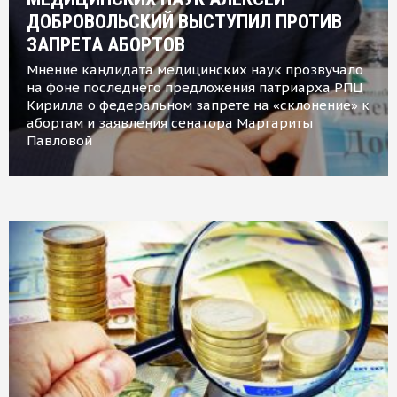
ДОБРОВОЛЬСКИЙ ВЫСТУПИЛ ПРОТИВ
ЗАПРЕТА АБОРТОВ
Мнение кандидата медицинских наук прозвучало
на фоне последнего предложения патриарха РПЦ
Кирилла о федеральном запрете на «склонение» к
абортам и заявления сенатора Маргариты
Павловой