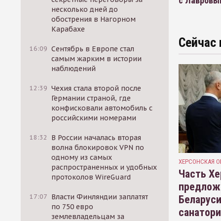
с Лавровы
несколько дней до
обострения в Нагорном
Карабахе
Сейчас 
16:09
Сентябрь в Европе стал
самым жарким в истории
наблюдений
12:39
Чехия стала второй после
Германии страной, где
конфисковали автомобиль с
российскими номерами
18:32
В России началась вторая
волна блокировок VPN по
одному из самых
ХЕРСОНСКАЯ О
распространенных и удобных
Часть Хе
протоколов WireGuard
предлож
17:07
Власти Финляндии заплатят
Беларуси
по 750 евро
санатор
землевладельцам за