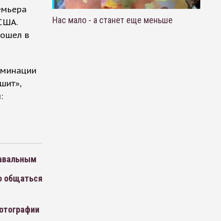
емьера
Нас мало - а станет еще меньше
США.
вошел в
оминации
шит»,
:
Навальным
о общаться
фотографии