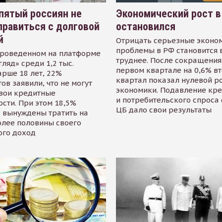
пятый россиян не
Экономический рост в
равиться с долговой
остановился
й
Отрицать серьезные эконо
проблемы в РФ становится 
проведенном на платформе
труднее. После сокращения
гляд» среди 1,2 тыс.
первом квартале на 0,6% в
арше 18 лет, 22%
квартал показал нулевой р
ов заявили, что не могут
экономики. Подавление кр
свои кредитные
и потребительского спроса
сти. При этом 18,5%
ЦБ дало свои результаты
 вынуждены тратить на
олее половины своего
ого доход