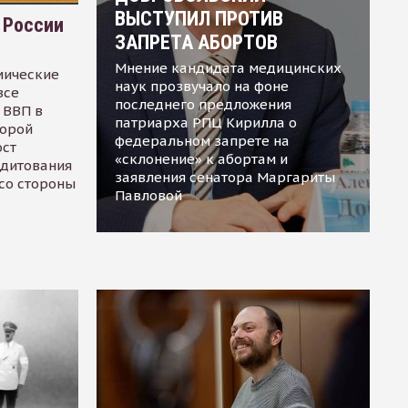
ВЫСТУПИЛ ПРОТИВ
 России
ЗАПРЕТА АБОРТОВ
Мнение кандидата медицинских
мические
наук прозвучало на фоне
все
последнего предложения
 ВВП в
патриарха РПЦ Кирилла о
торой
федеральном запрете на
ост
«склонение» к абортам и
едитования
заявления сенатора Маргариты
 со стороны
Павловой