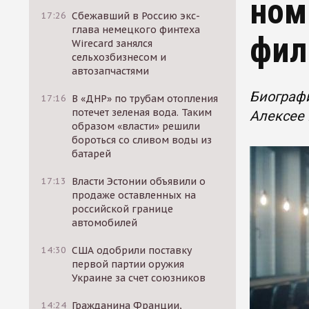
ном
17:26
Сбежавший в Россию экс-
глава немецкого финтеха
фил
Wirecard занялся
сельхозбизнесом и
автозапчастями
Биографи
17:16
В «ДНР» по трубам отопления
потечет зеленая вода. Таким
Алексее 
образом «власти» решили
бороться со сливом воды из
батарей
17:13
Власти Эстонии объявили о
продаже оставленных на
российской границе
автомобилей
14:30
США одобрили поставку
первой партии оружия
Украине за счет союзников
14:24
Гражданина Франции,