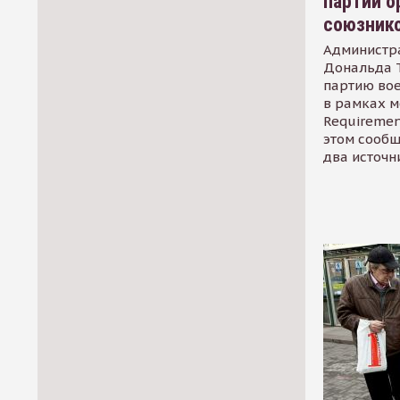
партии о
союзник
Администр
Дональда 
партию во
в рамках м
Requirement
этом сообщ
два источн