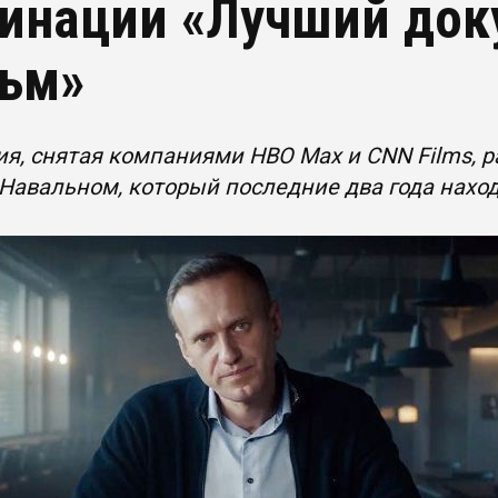
инации «Лучший до
ьм»
я, снятая компаниями HBO Max и CNN Films, 
Навальном, который последние два года наход