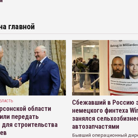
м
на главной
БЛАСТЬ
Сбежавший в Россию э
рсонской области
немецкого финтеха Wi
или передать
занялся сельхозбизне
 для строительства
автозапчастями
иев
Бывший операционный дир