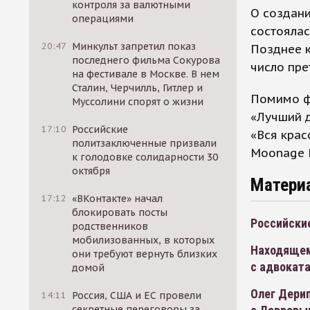
контроля за валютными
О создани
операциями
состоялас
20:47
Минкульт запретил показ
Позднее к
последнего фильма Сокурова
число пре
на фестивале в Москве. В нем
Сталин, Черчилль, Гитлер и
Помимо ф
Муссолини спорят о жизни
«Лучший 
17:10
Российские
«Вся крас
политзаключенные призвали
Moonage 
к голодовке солидарности 30
октября
Матери
17:12
«ВКонтакте» начал
блокировать посты
Российски
родственников
мобилизованных, в которых
Находящем
они требуют вернуть близких
с адвокат
домой
Олег Дерип
14:11
Россия, США и ЕС провели
секретные переговоры за