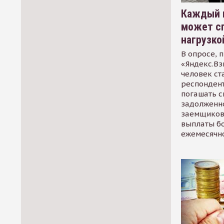
Каждый 
может сп
нагрузко
В опросе, 
«Яндекс.Вз
человек ст
респондент
погашать 
задолженно
заемщиков
выплаты б
ежемесячн