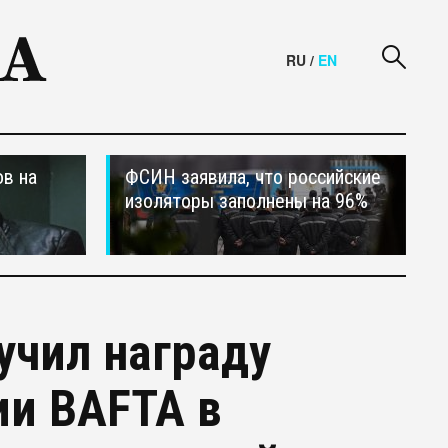
RU
/
EN
в на
ФСИН заявила, что российские
изоляторы заполнены на 96%
учил награду
ии BAFTA в