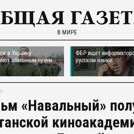
В МИРЕ
ов в Украину
ФБР ищет информаторо
ляют обманным путем
русском языке
21
ьм «Навальный» пол
танской киноакадем