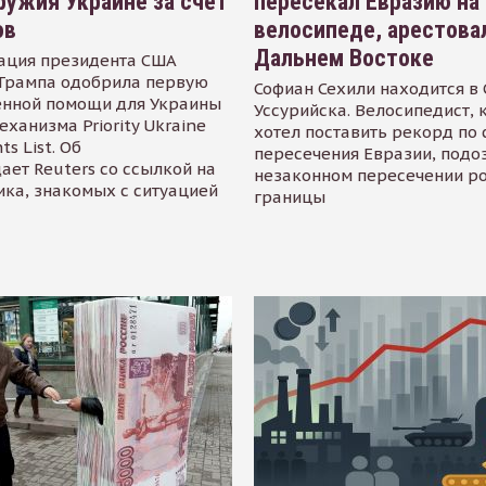
ружия Украине за счет
пересекал Евразию на
ов
велосипеде, арестова
Дальнем Востоке
ация президента США
Трампа одобрила первую
Софиан Сехили находится в
енной помощи для Украины
Уссурийска. Велосипедист,
еханизма Priority Ukraine
хотел поставить рекорд по 
s List. Об
пересечения Евразии, подо
ает Reuters со ссылкой на
незаконном пересечении р
ика, знакомых с ситуацией
границы