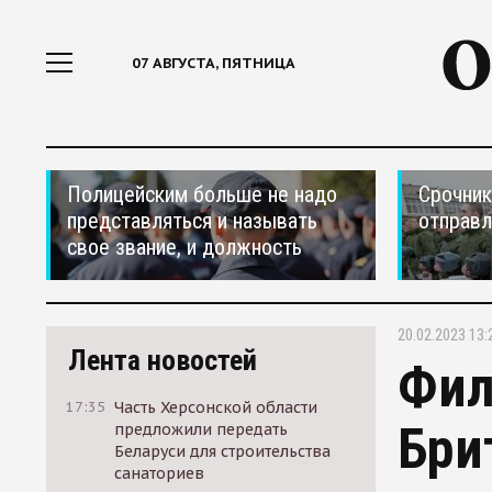
07 АВГУСТА, ПЯТНИЦА
Полицейским больше не надо
Срочник
представляться и называть
отправ
свое звание, и должность
20.02.2023 13:
Лента новостей
Фил
17:35
Часть Херсонской области
Бри
предложили передать
Беларуси для строительства
санаториев