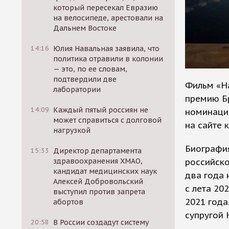
который пересекал Евразию
на велосипеде, арестовали на
Дальнем Востоке
14:16
Юлия Навальная заявила, что
политика отравили в колонии
— это, по ее словам,
подтвердили две
Фильм «Н
лаборатории
премию Бр
14:09
Каждый пятый россиян не
номинаци
может справиться с долговой
на сайте 
нагрузкой
Биография
15:33
Директор департамента
российск
здравоохранения ХМАО,
кандидат медицинских наук
два года 
Алексей Добровольский
с лета 20
выступил против запрета
2021 года
абортов
супругой 
20:58
В России создадут систему