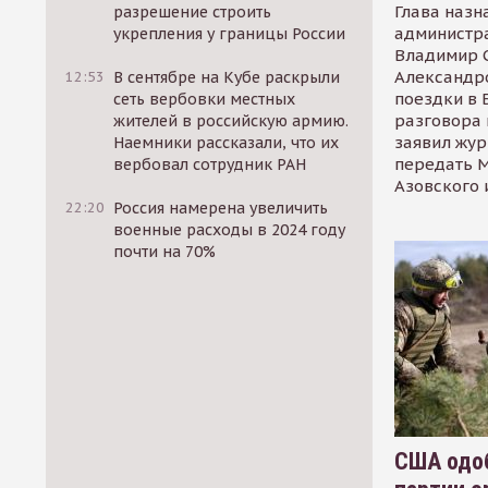
Глава назн
разрешение строить
администр
укрепления у границы России
Владимир С
Александр
12:53
В сентябре на Кубе раскрыли
поездки в 
сеть вербовки местных
разговора 
жителей в российскую армию.
заявил жур
Наемники рассказали, что их
передать М
вербовал сотрудник РАН
Азовского 
22:20
Россия намерена увеличить
военные расходы в 2024 году
почти на 70%
США одоб