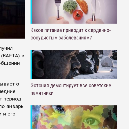
Какое питание приводит к сердечно-
сосудистым заболеваниям?
лучил
 (BAFTA) в
ообщении
зывает о
Эстония демонтирует все советские
ледние
памятники
т период
 по январь
 и его