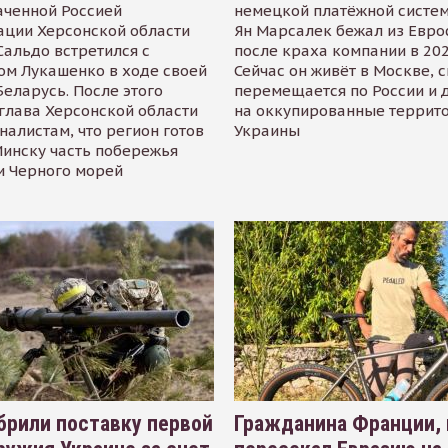
аченной Россией
немецкой платёжной систем
ации Херсонской области
Ян Марсалек бежал из Евр
альдо встретился с
после краха компании в 202
ом Лукашенко в ходе своей
Сейчас он живёт в Москве, 
Беларусь. После этого
перемещается по России и 
глава Херсонской области
на оккупированные террит
налистам, что регион готов
Украины
инску часть побережья
и Черного морей
рили поставку первой
Гражданина Франции,