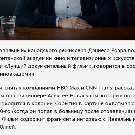
авальный» канадского режиссера Дэниела Роэра по
итанской академии кино и телевизионных искусств
и «Лучший документальный фильм», говорится в с
киноакадемии.
, снятая компаниями HBO Max и CNN Films, расска
ом оппозиционере Алексее Навальном, который пос
находится в колонии. События в картине охватываю
20-го (когда он попал в больницу после отравления)
. Фильм содержит фрагменты интервью с Навальным
Юлией.