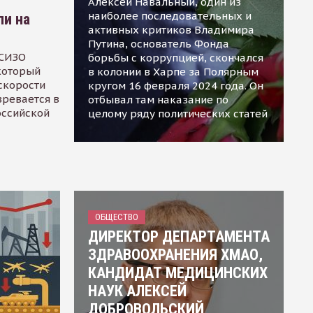
Алексей Навальный, один из
наиболее последовательных и
ли на
активных критиков Владимира
Путина, основатель Фонда
 СИЗО
борьбы с коррупцией, скончался
 который
в колонии в Харпе за Полярным
скорости
кругом 16 февраля 2024 года. Он
зревается в
отбывал там наказание по
оссийской
целому ряду политических статей
ОБЩЕСТВО
ДИРЕКТОР ДЕПАРТАМЕНТА
ЗДРАВООХРАНЕНИЯ ХМАО,
КАНДИДАТ МЕДИЦИНСКИХ
НАУК АЛЕКСЕЙ
ДОБРОВОЛЬСКИЙ