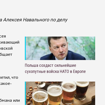
а Алексея Навального по делу
сея
оживающий
овской
общает
Польша создаст сильнейшие
сухопутные войска НАТО в Европе
етил, что
какое-
бмана или