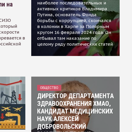
наиболее последовательных и
ли на
активных критиков Владимира
Путина, основатель Фонда
 СИЗО
борьбы с коррупцией, скончался
 который
в колонии в Харпе за Полярным
скорости
кругом 16 февраля 2024 года. Он
зревается в
отбывал там наказание по
оссийской
целому ряду политических статей
ОБЩЕСТВО
ДИРЕКТОР ДЕПАРТАМЕНТА
ЗДРАВООХРАНЕНИЯ ХМАО,
КАНДИДАТ МЕДИЦИНСКИХ
НАУК АЛЕКСЕЙ
ДОБРОВОЛЬСКИЙ