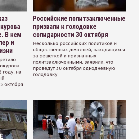
каз
Российские политзаключенные
окурова
призвали к голодовке
. В нем
солидарности 30 октября
лер и
Несколько российских политиков и
общественных деятелей, находящихся
изни
за решеткой и признанных
ретило
политзаключенными, заявили, что
Сокурова
проведут 30 октября однодневную
 году, на
голодовку
ый
15 октября
Е