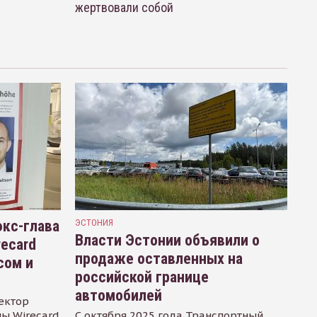
жертвовали собой
кс-глава
ЭСТОНИЯ
Власти Эстонии объявили о
recard
продаже оставленных на
сом и
российской границе
автомобилей
ектор
ы Wirecard
С октября 2025 года Транспортный