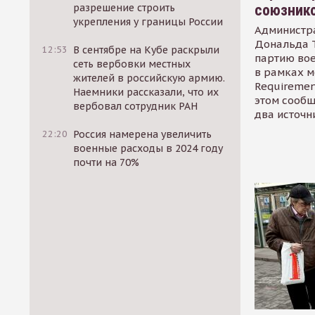
союзник
разрешение строить
укрепления у границы России
Администр
Дональда 
12:53
В сентябре на Кубе раскрыли
партию во
сеть вербовки местных
в рамках м
жителей в российскую армию.
Requirement
Наемники рассказали, что их
этом сообщ
вербовал сотрудник РАН
два источн
22:20
Россия намерена увеличить
военные расходы в 2024 году
почти на 70%