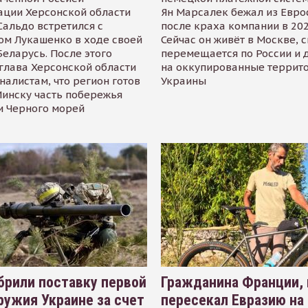
ации Херсонской области
Ян Марсалек бежал из Евр
альдо встретился с
после краха компании в 202
ом Лукашенко в ходе своей
Сейчас он живёт в Москве, 
Беларусь. После этого
перемещается по России и 
глава Херсонской области
на оккупированные террит
налистам, что регион готов
Украины
инску часть побережья
и Черного морей
рили поставку первой
Гражданина Франции,
ружия Украине за счет
пересекал Евразию на