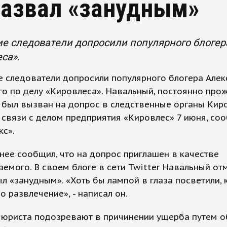
назвал «занудным»
е следователи допросили популярного блогер
са».
 следователи допросили популярного блогера Алек
го по делу «Кировлеса». Навальный, постоянно пр
 был вызван на допрос в следственные органы Кир
 связи с делом предприятия «Кировлес» 7 июня, со
кс».
нее сообщил, что на допрос приглашен в качестве
емого. В своем блоге в сети Twitter Навальный отм
л «занудным». «Хоть бы лампой в глаза посветили, 
но развлечение», - написал он.
 юриста подозревают в причинении ущерба путем о