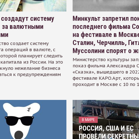
 создадут систему
Минкульт запретил по
я за валютными
последнего фильма С
ями
на фестивале в Москве
Сталин, Черчилль, Гит
тво создает систему
а операций в валюте, с
Муссолини спорят о ж
оторой планирует следить
Министерство культуры зап
капитала из России. На это
показ фильма Александра 
кнуло нежелание бизнеса
«Сказка», вышедшего в 2022
аться к предупреждениям
фестивале КАРО.Арт, котор
проходит в Москве с 10 по 
В МИРЕ
РОССИЯ, США И ЕС
ПРОВЕЛИ СЕКРЕТНЫ