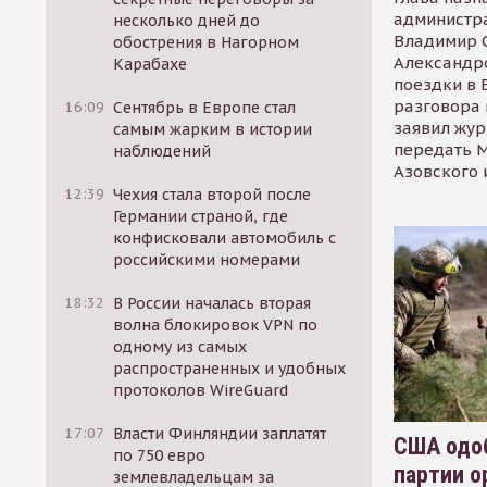
администр
несколько дней до
Владимир С
обострения в Нагорном
Александр
Карабахе
поездки в 
разговора 
16:09
Сентябрь в Европе стал
заявил жур
самым жарким в истории
передать М
наблюдений
Азовского 
12:39
Чехия стала второй после
Германии страной, где
конфисковали автомобиль с
российскими номерами
18:32
В России началась вторая
волна блокировок VPN по
одному из самых
распространенных и удобных
протоколов WireGuard
17:07
Власти Финляндии заплатят
США одоб
по 750 евро
партии о
землевладельцам за