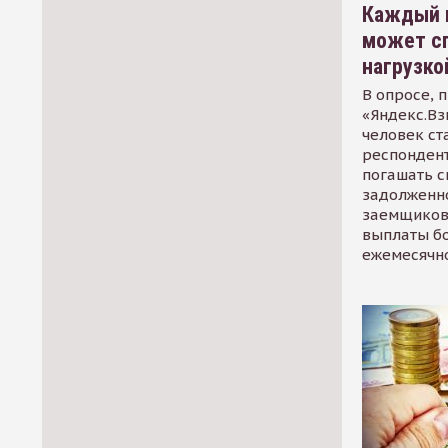
Каждый 
может сп
нагрузко
В опросе, 
«Яндекс.Вз
человек ст
респондент
погашать 
задолженно
заемщиков
выплаты б
ежемесячн