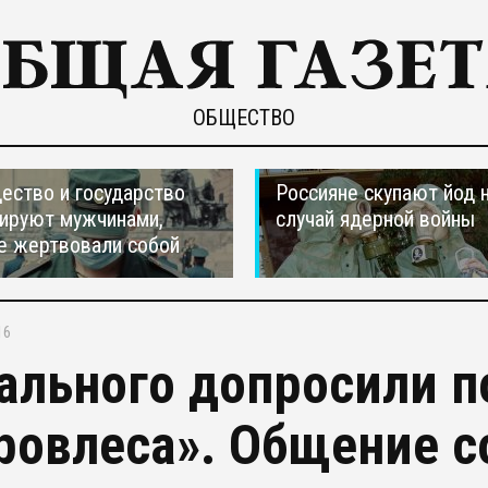
ОБЩЕСТВО
ество и государство
Россияне скупают йод 
ируют мужчинами,
случай ядерной войны
е жертвовали собой
16
ального допросили п
ровлеса». Общение с