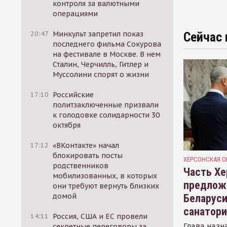
контроля за валютными
операциями
20:47
Минкульт запретил показ
Сейчас 
последнего фильма Сокурова
на фестивале в Москве. В нем
Сталин, Черчилль, Гитлер и
Муссолини спорят о жизни
17:10
Российские
политзаключенные призвали
к голодовке солидарности 30
октября
17:12
«ВКонтакте» начал
блокировать посты
ХЕРСОНСКАЯ О
родственников
Часть Хе
мобилизованных, в которых
предлож
они требуют вернуть близких
домой
Беларуси
санатор
14:11
Россия, США и ЕС провели
Глава назн
секретные переговоры за