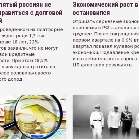
пятый россиян не
Экономический рост в
равиться с долговой
остановился
й
Отрицать серьезные эконо
проблемы в РФ становится 
проведенном на платформе
труднее. После сокращения
гляд» среди 1,2 тыс.
первом квартале на 0,6% в
арше 18 лет, 22%
квартал показал нулевой р
ов заявили, что не могут
экономики. Подавление кр
свои кредитные
и потребительского спроса
сти. При этом 18,5%
ЦБ дало свои результаты
 вынуждены тратить на
олее половины своего
ого доход