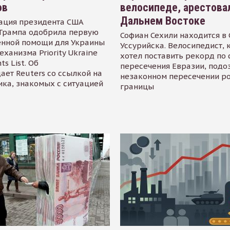
ов
велосипеде, арестова
Дальнем Востоке
ация президента США
Трампа одобрила первую
Софиан Сехили находится в
енной помощи для Украины
Уссурийска. Велосипедист,
еханизма Priority Ukraine
хотел поставить рекорд по 
s List. Об
пересечения Евразии, подо
ает Reuters со ссылкой на
незаконном пересечении р
ика, знакомых с ситуацией
границы