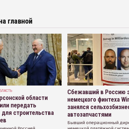
на главной
БЛАСТЬ
Сбежавший в Россию э
рсонской области
немецкого финтеха Wi
или передать
занялся сельхозбизне
 для строительства
автозапчастями
иев
Бывший операционный дир
аченной Россией
немецкой платёжной систем