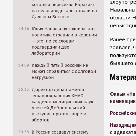
злоупотре
который пересекал Евразию
Навальный
на велосипеде, арестовали на
Дальнем Востоке
области Н
невыгодны
14:16
Юлия Навальная заявила, что
политика отравили в колонии
Ранее пре
— это, по ее словам,
заявлял, 
подтвердили две
лаборатории
пользуютс
бывшего с
14:09
Каждый пятый россиян не
может справиться с долговой
Матери
нагрузкой
15:33
Директор департамента
Фильм «На
здравоохранения ХМАО,
номинации
кандидат медицинских наук
Алексей Добровольский
Российски
выступил против запрета
абортов
Находящем
с адвокат
20:58
В России создадут систему