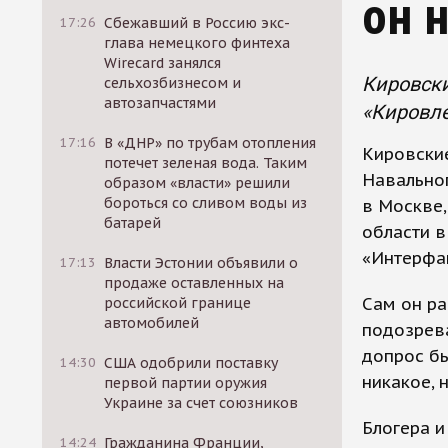
он 
17:26
Сбежавший в Россию экс-
глава немецкого финтеха
Wirecard занялся
Кировски
сельхозбизнесом и
автозапчастями
«Кировле
17:16
В «ДНР» по трубам отопления
Кировские
потечет зеленая вода. Таким
Навально
образом «власти» решили
бороться со сливом воды из
в Москве,
батарей
области в
«Интерфа
17:13
Власти Эстонии объявили о
продаже оставленных на
Сам он ра
российской границе
автомобилей
подозрева
допрос бы
14:30
США одобрили поставку
никакое, 
первой партии оружия
Украине за счет союзников
Блогера и
14:24
Гражданина Франции,