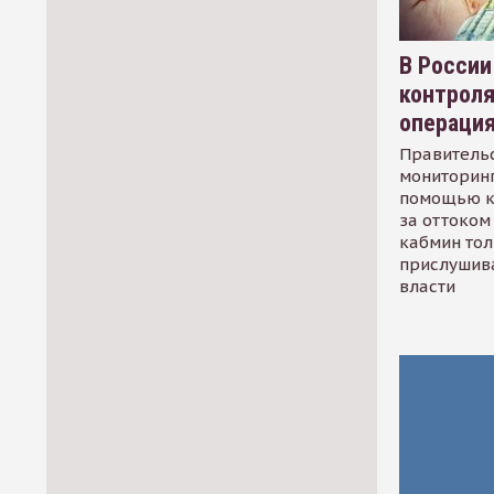
В России
контрол
операци
Правительс
мониторинг
помощью к
за оттоком 
кабмин тол
прислушив
власти