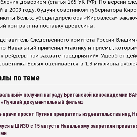
бления доверием (статья 165 УК РФ). По версии сле
 в 2009 году, будучи советником губернатора Кир
икиты Белых, убедил директора «Кировлеса» заклю
й контракт на поставку древесины.
дставитель Следственного комитета России Владим
что Навальный применил «тактику и приемы, которы
я рейдеры при захвате предприятий». Ущерб от дей
оветника Белых оценивается в 1,3 миллиона рублей
алы по теме
вальный» получил награду Британской киноакадемии BA
 «Лучший документальный фильм»
е врачи просят Путина прекратить издевательства над 
уся в ШИЗО с 15 августа Навальному запретили приватн
ами