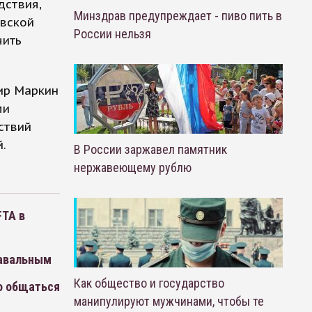
дствия,
Минздрав предупреждает - пиво пить в
овской
России нельзя
чить
ир Маркин
ми
ствий
.
В России заржавел памятник
нержавеющему рублю
FTA в
Навальным
Как общество и государство
о общаться
манипулируют мужчинами, чтобы те