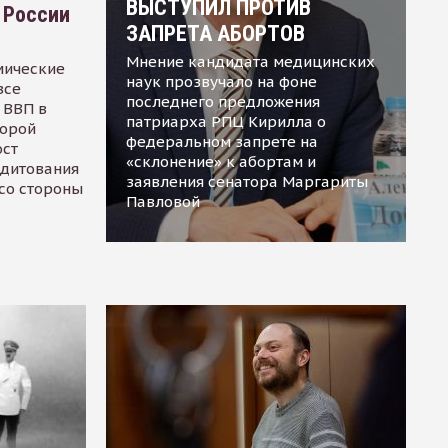
ВЫСТУПИЛ ПРОТИВ
 России
ЗАПРЕТА АБОРТОВ
Мнение кандидата медицинских
мические
наук прозвучало на фоне
все
последнего предложения
 ВВП в
патриарха РПЦ Кирилла о
торой
федеральном запрете на
ост
«склонение» к абортам и
едитования
заявления сенатора Маргариты
 со стороны
Павловой