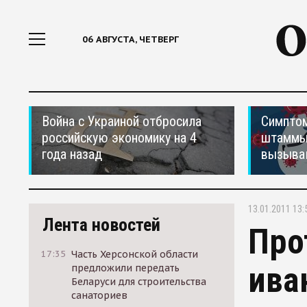
06 АВГУСТА, ЧЕТВЕРГ
Война с Украиной отбросила
Симптом
российскую экономику на 4
штаммы
года назад
вызыва
13.01.2011 13:
Лента новостей
Про
17:35
Часть Херсонской области
ива
предложили передать
Беларуси для строительства
санаториев