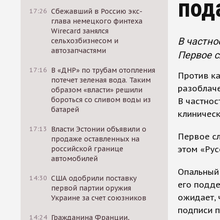
под
17:26
Сбежавший в Россию экс-
глава немецкого финтеха
Wirecard занялся
В частно
сельхозбизнесом и
автозапчастями
Первое с
17:16
В «ДНР» по трубам отопления
Против к
потечет зеленая вода. Таким
разоблаче
образом «власти» решили
бороться со сливом воды из
В частнос
батарей
клиническ
17:13
Власти Эстонии объявили о
Первое сл
продаже оставленных на
этом «Рус
российской границе
автомобилей
Опальный 
14:30
США одобрили поставку
его подде
первой партии оружия
ожидает, 
Украине за счет союзников
подписи п
14:24
Гражданина Франции,