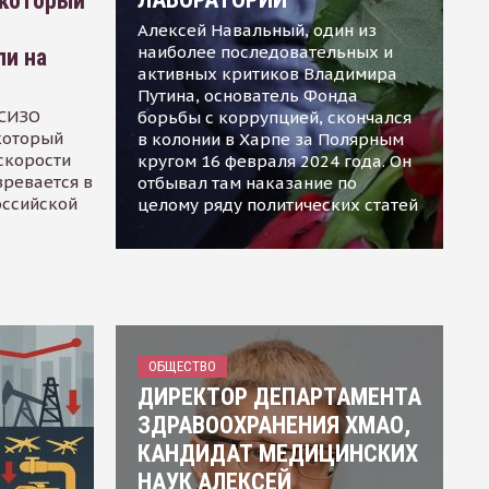
 который
Алексей Навальный, один из
наиболее последовательных и
ли на
активных критиков Владимира
Путина, основатель Фонда
 СИЗО
борьбы с коррупцией, скончался
 который
в колонии в Харпе за Полярным
скорости
кругом 16 февраля 2024 года. Он
зревается в
отбывал там наказание по
оссийской
целому ряду политических статей
ОБЩЕСТВО
ДИРЕКТОР ДЕПАРТАМЕНТА
ЗДРАВООХРАНЕНИЯ ХМАО,
КАНДИДАТ МЕДИЦИНСКИХ
НАУК АЛЕКСЕЙ