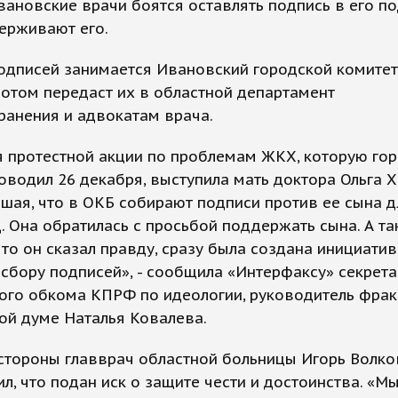
вановские врачи боятся оставлять подпись в его п
ерживают его.
одписей занимается Ивановский городской комите
отом передаст их в областной департамент
ранения и адвокатам врача.
я протестной акции по проблемам ЖКХ, которую го
оводил 26 декабря, выступила мать доктора Ольга Х
шая, что в ОКБ собирают подписи против ее сына 
д. Она обратилась с просьбой поддержать сына. А та
что он сказал правду, сразу была создана инициати
 сбору подписей», - сообщила «Интерфаксу» секрета
ого обкома КПРФ по идеологии, руководитель фра
ой думе Наталья Ковалева.
стороны главврач областной больницы Игорь Волко
л, что подан иск о защите чести и достоинства. «М