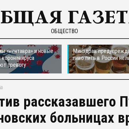
ОБЩЕСТВО
ы «кентавра» и новые
Минздрав предупрежда
 коронавируса
пиво пить в России нел
ют тревогу
50
тив рассказавшего Пу
новских больницах в