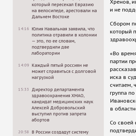
Хренов, и
который пересекал Евразию
и не подд
на велосипеде, арестовали на
Дальнем Востоке
Сбором п
14:16
Юлия Навальная заявила, что
который п
политика отравили в колонии
здравоох
— это, по ее словам,
подтвердили две
«Во врем
лаборатории
партии пр
14:09
Каждый пятый россиян не
рассказав
может справиться с долговой
иска в су
нагрузкой
считаем, 
15:33
Директор департамента
группа по
здравоохранения ХМАО,
Ивановск
кандидат медицинских наук
Алексей Добровольский
в областн
выступил против запрета
абортов
Со своей 
подтверди
20:58
В России создадут систему