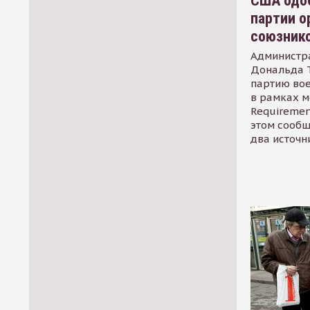
США одоб
партии о
союзник
Администр
Дональда 
партию во
в рамках м
Requirement
этом сообщ
два источн