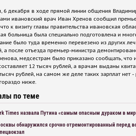
, 6 декабря в ходе прямой линии общения Владими
нами ивановский врач Иван Хренов сообщил премь
 что к визиту главы правительства ивановская обла
ая больница была специально подготовлена и мног
ание было туда временно перевезено из других ле
, а после отъезда премьер-министра демонтирован
енова, медсестрам было приказано сообщать, что 
составляет 12 тысяч рублей, а врачам выданы квит
тысяч рублей, на самом же деле таких зарплат нет -
гораздо ниже.
алы по теме
rk Times назвала Путина «самым опасным дураком в мир
Москвы обнаружился срочно отремонтированный перед в
спецвокзал