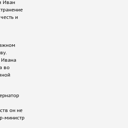
и Иван
странение
честь и
ражном
ву.
 Ивана
а во
яной
бернатор
ств он не
ер-министр