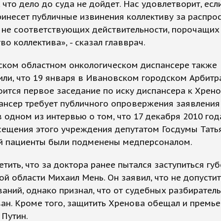
 что дело до суда не дойдет. Нас удовлетворит, есл
инесет публичные извинения коллективу за распро
 не соответствующих действительности, порочащих 
во коллектива», - сказал главврач.
ском областном онкологическом диспансере также
или, что 19 января в Ивановском городском Арбит
оится первое заседание по иску диспансера к Хрено
ансер требует публичного опровержения заявления
 одном из интервью о том, что 17 декабря 2010 год
сещения этого учреждения депутатом Госдумы Тать
й пациенты были подменены медперсоналом.
етить, что за доктора ранее пытался заступиться гу
й области Михаил Мень. Он заявил, что не допустит
аний, однако признал, что от судебных разбиратель
ан. Кроме того, защитить Хренова обещал и премь
Путин.