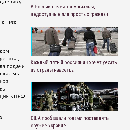
оддержку
В России появятся магазины,
недоступные для простых граждан
т КПРФ,
рком
ренова,
Каждый пятый россиянин хочет уехать
для подачи
из страны навсегда
к как мы
вная
рь
кции КПРФ
в
США пообещали годами поставлять
ы
оружие Украине