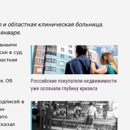
р и областная клиническая больница.
 января.
льными
ки в суд.
ластная
я. Об
Российские покупатели недвижимости
уже осознали глубину кризиса
подписей в
он
это
сказал