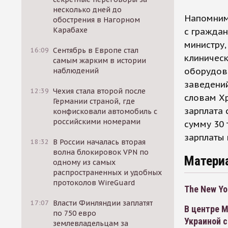
несколько дней до
Напомним
обострения в Нагорном
Карабахе
с гражда
министру,
16:09
Сентябрь в Европе стал
клиническ
самым жарким в истории
оборудов
наблюдений
заведений
12:39
Чехия стала второй после
словам Хр
Германии страной, где
зарплата 
конфисковали автомобиль с
российскими номерами
сумму 30 
зарплаты 
18:32
В России началась вторая
волна блокировок VPN по
Матери
одному из самых
распространенных и удобных
протоколов WireGuard
The New Yo
17:07
Власти Финляндии заплатят
В центре 
по 750 евро
Украиной 
землевладельцам за