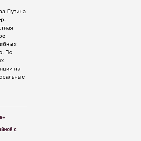
ра Путина
ер-
стная
ое
чебных
о. По
их
анции на
 реальные
е»
ойной с