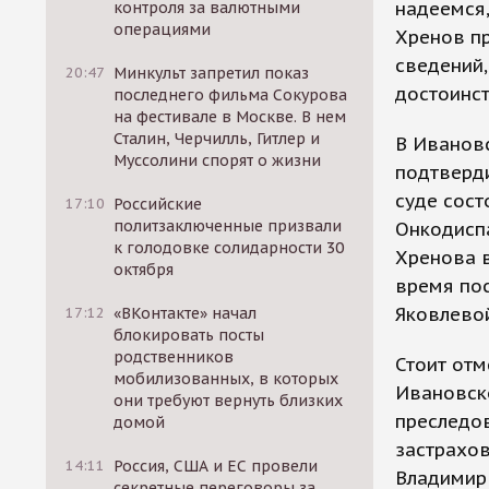
надеемся,
контроля за валютными
операциями
Хренов пр
сведений,
20:47
Минкульт запретил показ
достоинст
последнего фильма Сокурова
на фестивале в Москве. В нем
Сталин, Черчилль, Гитлер и
В Иванов
Муссолини спорят о жизни
подтверд
суде сост
17:10
Российские
политзаключенные призвали
Онкодисп
к голодовке солидарности 30
Хренова в
октября
время по
Яковлево
17:12
«ВКонтакте» начал
блокировать посты
родственников
Стоит отм
мобилизованных, в которых
Ивановско
они требуют вернуть близких
преследов
домой
застрахов
14:11
Россия, США и ЕС провели
Владимир 
секретные переговоры за