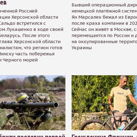
иев
Бывший операционный дир
аченной Россией
немецкой платёжной систем
ации Херсонской области
Ян Марсалек бежал из Евр
альдо встретился с
после краха компании в 202
ом Лукашенко в ходе своей
Сейчас он живёт в Москве, 
Беларусь. После этого
перемещается по России и 
глава Херсонской области
на оккупированные террит
налистам, что регион готов
Украины
инску часть побережья
и Черного морей