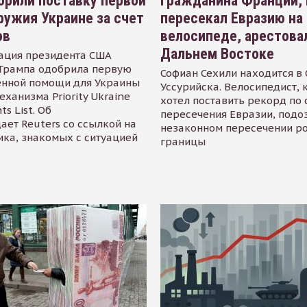
рили поставку первой
Гражданина Франции,
ружия Украине за счет
пересекал Евразию на
ов
велосипеде, арестова
Дальнем Востоке
ация президента США
Трампа одобрила первую
Софиан Сехили находится в
енной помощи для Украины
Уссурийска. Велосипедист,
еханизма Priority Ukraine
хотел поставить рекорд по 
s List. Об
пересечения Евразии, подо
ает Reuters со ссылкой на
незаконном пересечении р
ика, знакомых с ситуацией
границы