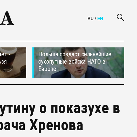
RU
/
EN
ет -
Польша создаст сильнейшие
ьзя
сухопутные войска НАТО в
Европе
тину о показухе в
рача Хренова