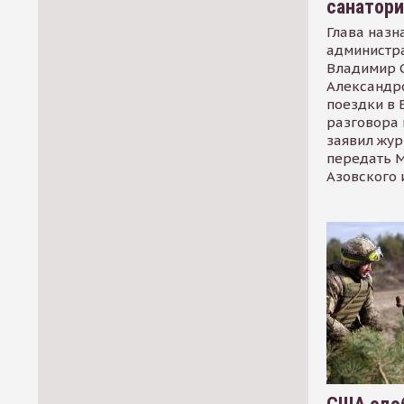
санатор
Глава назн
администр
Владимир С
Александр
поездки в 
разговора 
заявил жур
передать М
Азовского 