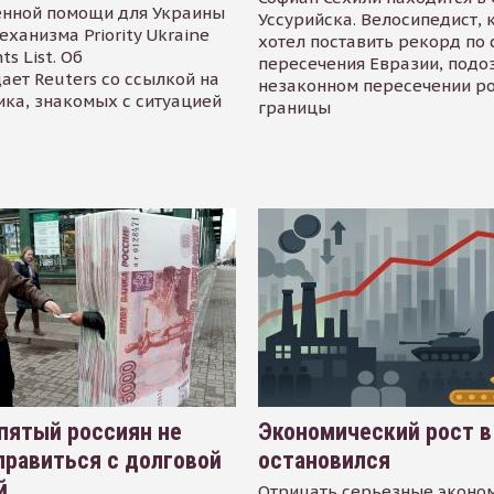
енной помощи для Украины
Уссурийска. Велосипедист,
еханизма Priority Ukraine
хотел поставить рекорд по 
s List. Об
пересечения Евразии, подо
ает Reuters со ссылкой на
незаконном пересечении р
ика, знакомых с ситуацией
границы
пятый россиян не
Экономический рост в
равиться с долговой
остановился
й
Отрицать серьезные эконо