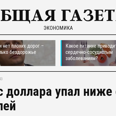
ЭКОНОМИКА
и нет плохих дорог –
Какое питание приводи
лько бездорожье
сердечно-сосудистым
заболеваниям?
43
с доллара упал ниже 
лей