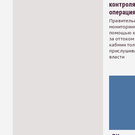
контрол
операци
Правительс
мониторинг
помощью к
за оттоком 
кабмин тол
прислушив
власти