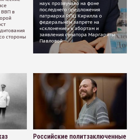
наук прозвучало на фоне
все
последнего предложения
 ВВП в
патриарха РПЦ Кирилла о
торой
федеральном запрете на
ост
«склонение» к абортам и
едитования
заявления сенатора Маргариты
 со стороны
Павловой
каз
Российские политзаключенные