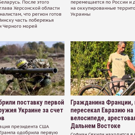
Беларусь. После этого
перемещается по России и 
глава Херсонской области
на оккупированные террит
налистам, что регион готов
Украины
инску часть побережья
и Черного морей
рили поставку первой
Гражданина Франции,
ружия Украине за счет
пересекал Евразию на
ов
велосипеде, арестова
Дальнем Востоке
ация президента США
Трампа одобрила первую
Софиан Сехили находится в