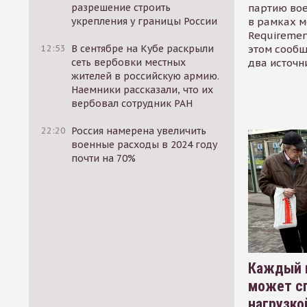
партию во
разрешение строить
в рамках м
укрепления у границы России
Requirement
этом сообщ
12:53
В сентябре на Кубе раскрыли
два источн
сеть вербовки местных
жителей в российскую армию.
Наемники рассказали, что их
вербовал сотрудник РАН
22:20
Россия намерена увеличить
военные расходы в 2024 году
почти на 70%
Каждый 
может сп
нагрузко