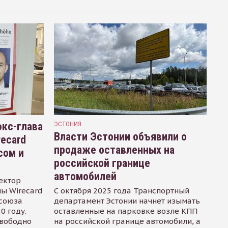
кс-глава
ЭСТОНИЯ
Власти Эстонии объявили о
recard
продаже оставленных на
сом и
российской границе
автомобилей
ектор
ы Wirecard
С октября 2025 года Транспортный
осоюза
департамент Эстонии начнет изымать
0 году.
оставленные на парковке возле КПП
свободно
на российской границе автомобили, а