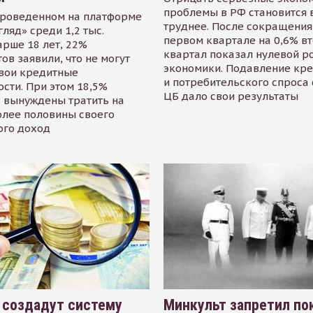
проблемы в РФ становится 
проведенном на платформе
труднее. После сокращения
гляд» среди 1,2 тыс.
первом квартале на 0,6% в
арше 18 лет, 22%
квартал показал нулевой р
ов заявили, что не могут
экономики. Подавление кр
свои кредитные
и потребительского спроса
сти. При этом 18,5%
ЦБ дало свои результаты
 вынуждены тратить на
олее половины своего
ого доход
 создадут систему
Минкульт запретил по