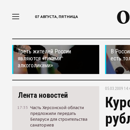
07 АВГУСТА, ПЯТНИЦА
Треть жителей России
В Росси
являются «тихими
есть то
алкоголиками»
05.03.2009 14:
Лента новостей
Кур
17:35
Часть Херсонской области
руб
предложили передать
Беларуси для строительства
санаториев