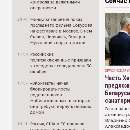
Сейчас 
контроля за валютными
операциями
20:47
Минкульт запретил показ
последнего фильма Сокурова
на фестивале в Москве. В нем
Сталин, Черчилль, Гитлер и
Муссолини спорят о жизни
17:10
Российские
политзаключенные призвали
к голодовке солидарности 30
ХЕРСОНСКАЯ О
октября
Часть Хе
17:12
«ВКонтакте» начал
предлож
блокировать посты
Беларуси
родственников
санатор
мобилизованных, в которых
они требуют вернуть близких
Глава назн
домой
администр
Владимир С
14:11
Россия, США и ЕС провели
Александр
секретные переговоры за