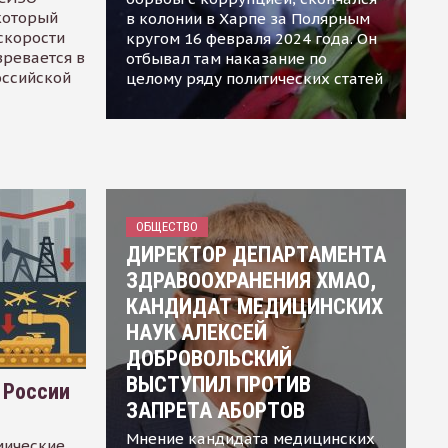
 который
в колонии в Харпе за Полярным
скорости
кругом 16 февраля 2024 года. Он
зревается в
отбывал там наказание по
оссийской
целому ряду политических статей
ОБЩЕСТВО
ДИРЕКТОР ДЕПАРТАМЕНТА
ЗДРАВООХРАНЕНИЯ ХМАО,
КАНДИДАТ МЕДИЦИНСКИХ
НАУК АЛЕКСЕЙ
ДОБРОВОЛЬСКИЙ
ВЫСТУПИЛ ПРОТИВ
 России
ЗАПРЕТА АБОРТОВ
Мнение кандидата медицинских
мические