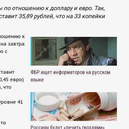
по отношению к доллару и евро. Так,
авит 35,89 рублей, что на 33 копейки
тношению к
 на завтра
ю с
ставит
ФБР ищет информаторов на русском
0,45 евро)
языке
, что
уровне 41
что
Россиян будут «лечить гвоздями»