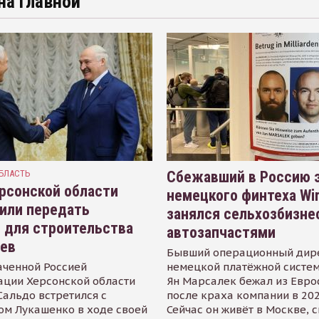
на главной
БЛАСТЬ
Сбежавший в Россию э
рсонской области
немецкого финтеха Wi
или передать
занялся сельхозбизне
 для строительства
автозапчастями
иев
Бывший операционный дир
аченной Россией
немецкой платёжной систем
ации Херсонской области
Ян Марсалек бежал из Евр
альдо встретился с
после краха компании в 202
ом Лукашенко в ходе своей
Сейчас он живёт в Москве, 