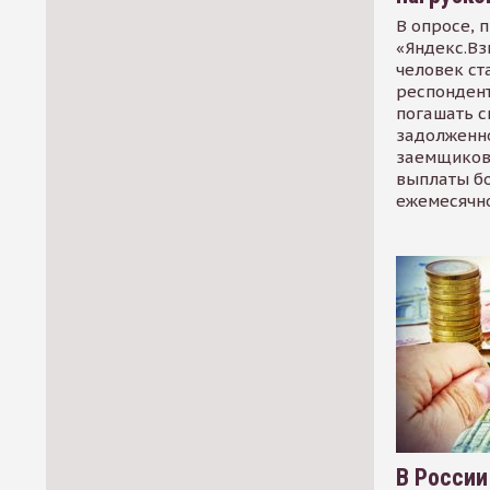
В опросе, 
«Яндекс.Вз
человек ст
респондент
погашать 
задолженно
заемщиков
выплаты б
ежемесячн
В России