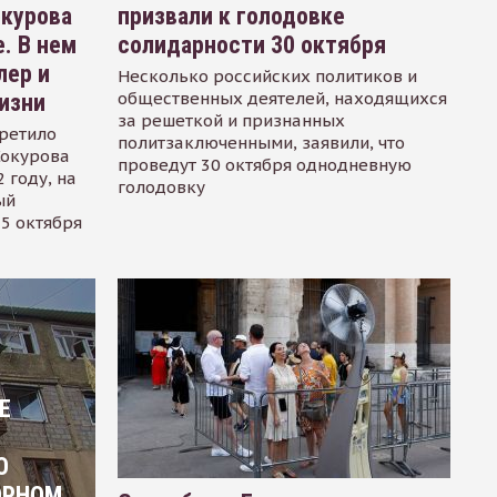
окурова
призвали к голодовке
. В нем
солидарности 30 октября
лер и
Несколько российских политиков и
общественных деятелей, находящихся
изни
за решеткой и признанных
ретило
политзаключенными, заявили, что
Сокурова
проведут 30 октября однодневную
 году, на
голодовку
ый
15 октября
Е
О
ОРНОМ