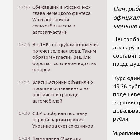
17:26
Сбежавший в Россию экс-
Центроба
глава немецкого финтеха
официаль
Wirecard занялся
меньше 
сельхозбизнесом и
автозапчастями
Центробан
17:16
В «ДНР» по трубам отопления
доллару и
потечет зеленая вода. Таким
составит 
образом «власти» решили
предыдущ
бороться со сливом воды из
батарей
Курс един
17:13
Власти Эстонии объявили о
45,26 руб
продаже оставленных на
подешевел
российской границе
автомобилей
верхняя г
девальва
14:30
США одобрили поставку
рубля.
первой партии оружия
Украине за счет союзников
Укреплени
14:24
Гражданина Франции,