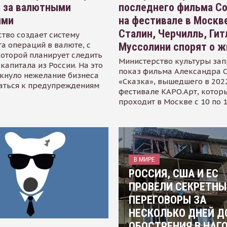
я за валютными
последнего фильма С
ями
на фестивале в Москве
Сталин, Черчилль, Гит
тво создает систему
а операций в валюте, с
Муссолини спорят о ж
оторой планирует следить
Министерство культуры зап
капитала из России. На это
показ фильма Александра 
кнуло нежелание бизнеса
«Сказка», вышедшего в 2022
аться к предупреждениям
фестивале КАРО.Арт, котор
проходит в Москве с 10 по 
В МИРЕ
РОССИЯ, США И ЕС
ПРОВЕЛИ СЕКРЕТНЫ
ПЕРЕГОВОРЫ ЗА
НЕСКОЛЬКО ДНЕЙ Д
ОБОСТРЕНИЯ В НАГ