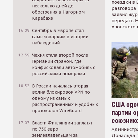
поездки в 
несколько дней до
разговора 
обострения в Нагорном
заявил жур
Карабахе
передать М
Азовского 
16:09
Сентябрь в Европе стал
самым жарким в истории
наблюдений
12:39
Чехия стала второй после
Германии страной, где
конфисковали автомобиль с
российскими номерами
18:32
В России началась вторая
волна блокировок VPN по
одному из самых
США одоб
распространенных и удобных
протоколов WireGuard
партии о
союзник
17:07
Власти Финляндии заплатят
Администр
по 750 евро
Дональда 
землевладельцам за