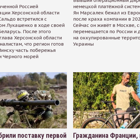
Бывший операционный дир
аченной Россией
немецкой платёжной систем
ации Херсонской области
Ян Марсалек бежал из Евр
альдо встретился с
после краха компании в 202
ом Лукашенко в ходе своей
Сейчас он живёт в Москве, 
Беларусь. После этого
перемещается по России и 
глава Херсонской области
на оккупированные террит
налистам, что регион готов
Украины
инску часть побережья
и Черного морей
рили поставку первой
Гражданина Франции,