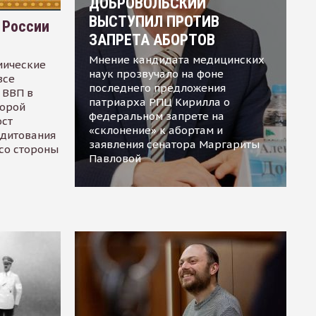
ДОБРОВОЛЬСКИЙ
ВЫСТУПИЛ ПРОТИВ
 России
ЗАПРЕТА АБОРТОВ
Мнение кандидата медицинских
мические
наук прозвучало на фоне
все
последнего предложения
 ВВП в
патриарха РПЦ Кирилла о
торой
федеральном запрете на
ост
«склонение» к абортам и
едитования
заявления сенатора Маргариты
 со стороны
Павловой