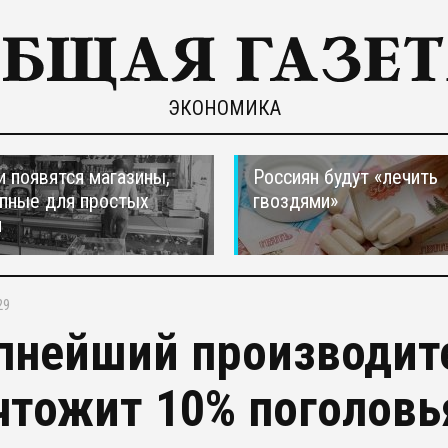
ЭКОНОМИКА
и появятся магазины,
Россиян будут «лечить
пные для простых
гвоздями»
н
29
пнейший производит
чтожит 10% поголовья