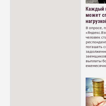
Каждый 
может сп
нагрузко
В опросе, 
«Яндекс.Вз
человек ст
респондент
погашать 
задолженно
заемщиков
выплаты б
ежемесячн