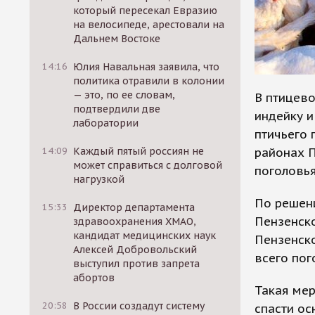
который пересекал Евразию
на велосипеде, арестовали на
Дальнем Востоке
14:16
Юлия Навальная заявила, что
политика отравили в колонии
— это, по ее словам,
В птицев
подтвердили две
индейку и
лаборатории
птичьего 
районах П
14:09
Каждый пятый россиян не
может справиться с долговой
поголовья
нагрузкой
По решени
15:33
Директор департамента
Пензенск
здравоохранения ХМАО,
кандидат медицинских наук
Пензенско
Алексей Добровольский
всего по
выступил против запрета
абортов
Такая мер
20:58
В России создадут систему
спасти ос