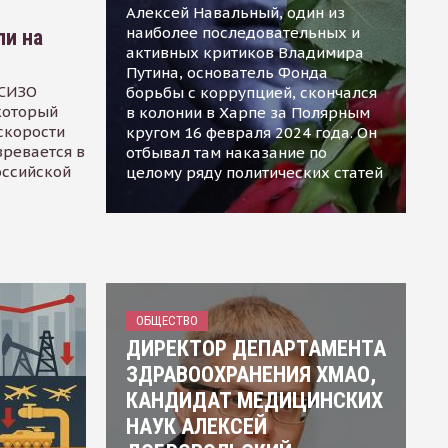
Алексей Навальный, один из
наиболее последовательных и
ли на
активных критиков Владимира
Путина, основатель Фонда
 СИЗО
борьбы с коррупцией, скончался
 который
в колонии в Харпе за Полярным
скорости
кругом 16 февраля 2024 года. Он
зревается в
отбывал там наказание по
оссийской
целому ряду политических статей
ОБЩЕСТВО
ДИРЕКТОР ДЕПАРТАМЕНТА
ЗДРАВООХРАНЕНИЯ ХМАО,
КАНДИДАТ МЕДИЦИНСКИХ
НАУК АЛЕКСЕЙ