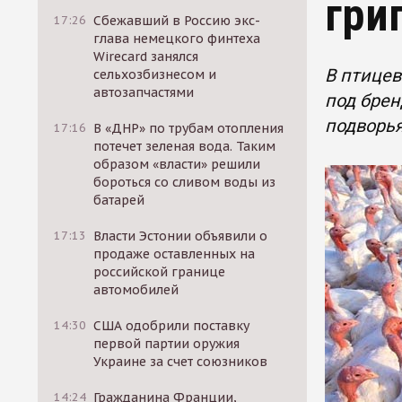
гри
17:26
Сбежавший в Россию экс-
глава немецкого финтеха
Wirecard занялся
В птицев
сельхозбизнесом и
автозапчастями
под брен
подворья
17:16
В «ДНР» по трубам отопления
потечет зеленая вода. Таким
образом «власти» решили
бороться со сливом воды из
батарей
17:13
Власти Эстонии объявили о
продаже оставленных на
российской границе
автомобилей
14:30
США одобрили поставку
первой партии оружия
Украине за счет союзников
14:24
Гражданина Франции,