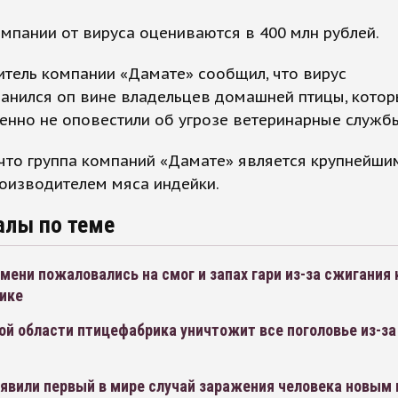
мпании от вируса оцениваются в 400 млн рублей.
тель компании «Дамате» сообщил, что вирус
анился оп вине владельцев домашней птицы, кото
нно не оповестили об угрозе ветеринарные служб
что группа компаний «Дамате» является крупнейши
оизводителем мяса индейки.
алы по теме
ени пожаловались на смог и запах гари из-за сжигания 
ике
й области птицефабрика уничтожит все поголовье из-за
ыявили первый в мире случай заражения человека новым