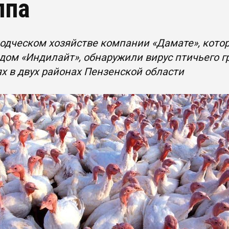
ппа
одческом хозяйстве компании «Дамате», кото
дом «Индилайт», обнаружили вирус птичьего г
х в двух районах Пензенской области