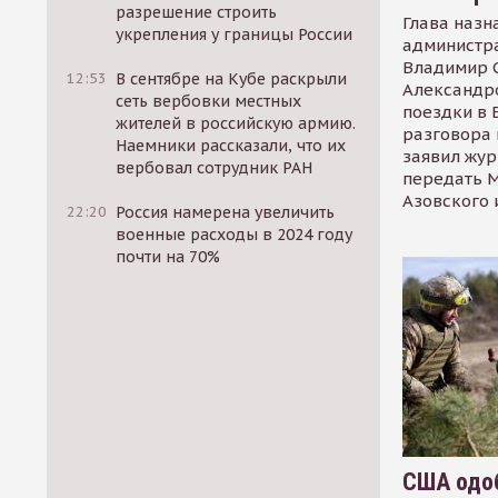
разрешение строить
Глава назн
укрепления у границы России
администр
Владимир С
12:53
В сентябре на Кубе раскрыли
Александр
сеть вербовки местных
поездки в 
жителей в российскую армию.
разговора 
Наемники рассказали, что их
заявил жур
вербовал сотрудник РАН
передать М
Азовского 
22:20
Россия намерена увеличить
военные расходы в 2024 году
почти на 70%
США одоб