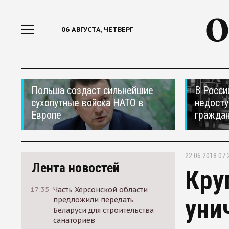
06 АВГУСТА, ЧЕТВЕРГ
Польша создаст сильнейшие
В Росси
сухопутные войска НАТО в
недосту
Европе
гражда
22.06.2018 07:
Лента новостей
Кру
17:35
Часть Херсонской области
уни
предложили передать
Беларуси для строительства
санаториев