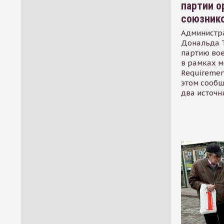
партии о
союзник
Администр
Дональда 
партию во
в рамках м
Requirement
этом сообщ
два источн