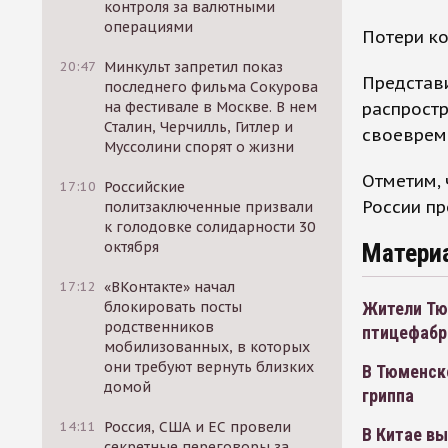
контроля за валютными
операциями
Потери ко
20:47
Минкульт запретил показ
Представи
последнего фильма Сокурова
распростр
на фестивале в Москве. В нем
Сталин, Черчилль, Гитлер и
своевреме
Муссолини спорят о жизни
Отметим, 
17:10
Российские
России пр
политзаключенные призвали
к голодовке солидарности 30
Матери
октября
17:12
«ВКонтакте» начал
Жители Тюм
блокировать посты
родственников
птицефабр
мобилизованных, в которых
они требуют вернуть близких
В Тюменско
домой
гриппа
14:11
Россия, США и ЕС провели
В Китае в
секретные переговоры за