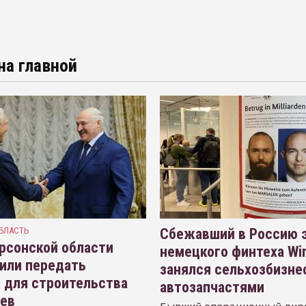
на главной
БЛАСТЬ
Сбежавший в Россию э
рсонской области
немецкого финтеха Wi
или передать
занялся сельхозбизне
 для строительства
автозапчастями
иев