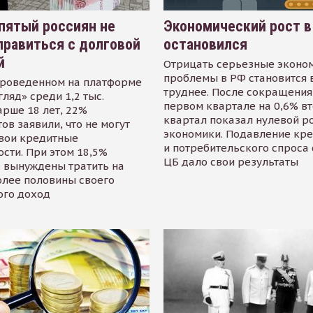
пятый россиян не
Экономический рост в
равиться с долговой
остановился
й
Отрицать серьезные эконо
проблемы в РФ становится 
проведенном на платформе
труднее. После сокращения
гляд» среди 1,2 тыс.
первом квартале на 0,6% в
арше 18 лет, 22%
квартал показал нулевой р
ов заявили, что не могут
экономики. Подавление кр
свои кредитные
и потребительского спроса
сти. При этом 18,5%
ЦБ дало свои результаты
 вынуждены тратить на
олее половины своего
ого доход