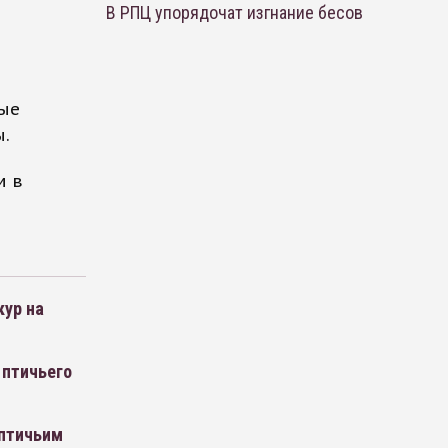
В РПЦ упорядочат изгнание бесов
рые
ы.
м в
кур на
 птичьего
 птичьим