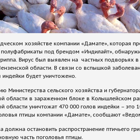
одческом хозяйстве компании «Дамате», которая п
 полуфабрикаты под брендом «Индилайт», обнаруж
гриппа. Вирус был выявлен на частных подворьях в
ензенской области. В связи со вспышкой заболева
 индейки будет уничтожено.
ю Министерства сельского хозяйства и губернатор
ой области в зараженном блоке в Колышлейском р
й области уничтожат 470 000 голов индейки – это 1
головья птицы компании «Дамате», сообщают «Ведо
а должна остановить распространение птичьего гри
новную часть поголовья птицы.