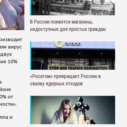
В России появятся магазины,
недоступные для простых граждан
роизводит
или вирус
 двух
ния 10%
«Росатом» превращает Россию в
а
свалку ядерных отходов
айоне
0% от
мости».
ппа и