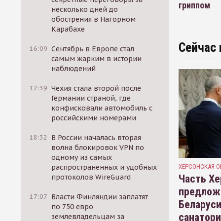
гриппом
несколько дней до
обострения в Нагорном
Карабахе
Сейчас 
16:09
Сентябрь в Европе стал
самым жарким в истории
наблюдений
12:39
Чехия стала второй после
Германии страной, где
конфисковали автомобиль с
российскими номерами
18:32
В России началась вторая
волна блокировок VPN по
одному из самых
ХЕРСОНСКАЯ О
распространенных и удобных
Часть Хе
протоколов WireGuard
предлож
17:07
Власти Финляндии заплатят
Беларуси
по 750 евро
санатор
землевладельцам за