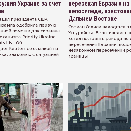
ружия Украине за счет
пересекал Евразию на
ов
велосипеде, арестова
Дальнем Востоке
ация президента США
Трампа одобрила первую
Софиан Сехили находится в
енной помощи для Украины
Уссурийска. Велосипедист,
еханизма Priority Ukraine
хотел поставить рекорд по 
s List. Об
пересечения Евразии, подо
ает Reuters со ссылкой на
незаконном пересечении р
ика, знакомых с ситуацией
границы