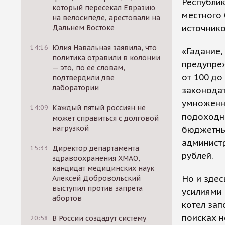
Республи
который пересекал Евразию
местного
на велосипеде, арестовали на
источнико
Дальнем Востоке
14:16
Юлия Навальная заявила, что
«Гадание
политика отравили в колонии
предупре
— это, по ее словам,
от 100 до
подтвердили две
лаборатории
законодат
умноженн
14:09
Каждый пятый россиян не
подоходны
может справиться с долговой
нагрузкой
бюджетных
админист
15:33
Директор департамента
рублей.
здравоохранения ХМАО,
кандидат медицинских наук
Но и здес
Алексей Добровольский
выступил против запрета
усилиями
абортов
котел зап
поисках 
20:58
В России создадут систему