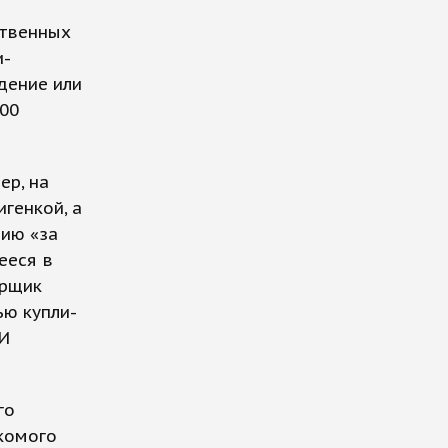
ственных
и-
дение или
00
ер, на
генкой, а
цию «за
ееся в
орщик
ью купли-
 И
го
акомого