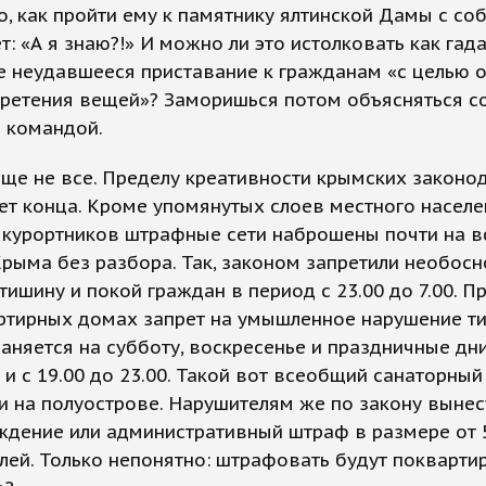
, как пройти ему к памятнику ялтинской Дамы с соб
ет: «А я знаю?!» И можно ли это истолковать как гад
е неудавшееся приставание к гражданам «с целью 
бретения вещей»? Заморишься потом объясняться с
 командой.
еще не все. Пределу креативности крымских законод
ет конца. Кроме упомянутых слоев местного населе
 курортников штрафные сети наброшены почти на в
рыма без разбора. Так, законом запретили необос
тишину и покой граждан в период с 23.00 до 7.00. П
ртирных домах запрет на умышленное нарушение т
аняется на субботу, воскресенье и праздничные дни 
а и с 19.00 до 23.00. Такой вот всеобщий санаторны
и на полуострове. Нарушителям же по закону вынес
дение или административный штраф в размере от 
лей. Только непонятно: штрафовать будут покварти