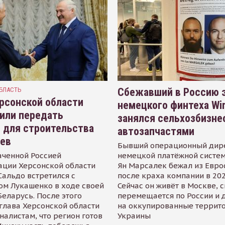
БЛАСТЬ
Сбежавший в Россию э
рсонской области
немецкого финтеха Wi
или передать
занялся сельхозбизне
 для строительства
автозапчастями
иев
Бывший операционный дир
аченной Россией
немецкой платёжной систем
ации Херсонской области
Ян Марсалек бежал из Евр
альдо встретился с
после краха компании в 202
ом Лукашенко в ходе своей
Сейчас он живёт в Москве, 
Беларусь. После этого
перемещается по России и 
глава Херсонской области
на оккупированные террит
налистам, что регион готов
Украины