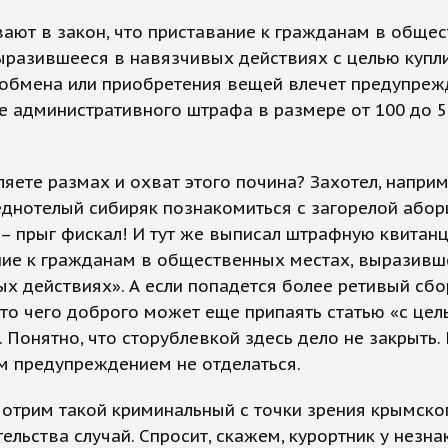
ают в закон, что приставание к гражданам в обще
ыразившееся в навязчивых действиях с целью купл
 обмена или приобретения вещей влечет предупреж
 административного штрафа в размере от 100 до 5
яете размах и охват этого почина? Захотел, наприм
днотелый сибиряк познакомиться с загорелой абори
 – прыг фискал! И тут же выписал штрафную квитан
ние к гражданам в общественных местах, выразивш
х действиях». А если попадется более ретивый сб
то чего доброго может еще припаять статью «с цел
 Понятно, что сторублевкой здесь дело не закрыть.
м предупреждением не отделаться.
отрим такой криминальный с точки зрения крымско
ельства случай. Спросит, скажем, курортник у незн