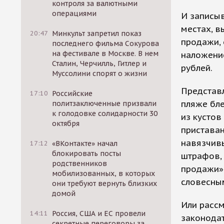
контроля за валютными
операциями
И записыв
местах, в
20:47
Минкульт запретил показ
продажи,
последнего фильма Сокурова
на фестивале в Москве. В нем
наложение
Сталин, Черчилль, Гитлер и
рублей.
Муссолини спорят о жизни
Представл
17:10
Российские
пляже бле
политзаключенные призвали
к голодовке солидарности 30
из кустов
октября
пристава
навязчивы
17:12
«ВКонтакте» начал
блокировать посты
штрафов, 
родственников
продажи».
мобилизованных, в которых
словесны
они требуют вернуть близких
домой
Или рассм
14:11
Россия, США и ЕС провели
законодат
секретные переговоры за