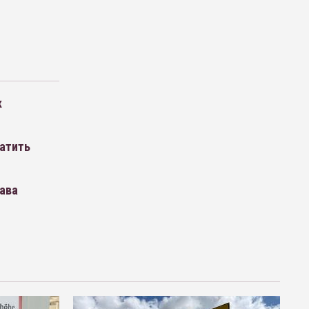
к
латить
лава