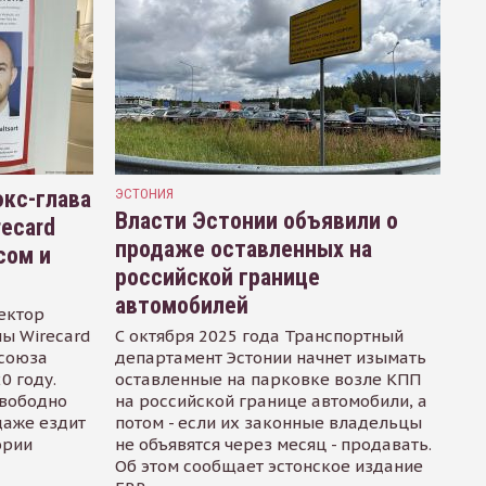
кс-глава
ЭСТОНИЯ
Власти Эстонии объявили о
recard
продаже оставленных на
сом и
российской границе
автомобилей
ектор
ы Wirecard
С октября 2025 года Транспортный
осоюза
департамент Эстонии начнет изымать
0 году.
оставленные на парковке возле КПП
свободно
на российской границе автомобили, а
даже ездит
потом - если их законные владельцы
ории
не объявятся через месяц - продавать.
Об этом сообщает эстонское издание