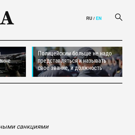
RU
/
EN
и
Полицейским больше не надо
аине
представляться и называть
свое звание, и должность
фными санкциями