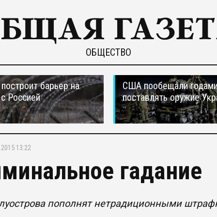
ОБЩЕСТВО
построит барьер на
США пообещали годам
 с Россией
поставлять оружие Укр
.2015 13:22
минальное гадание
олуострова пополнят нетрадиционными штра