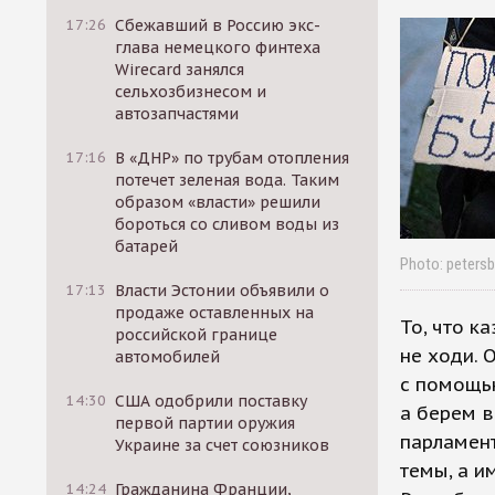
17:26
Сбежавший в Россию экс-
глава немецкого финтеха
Wirecard занялся
сельхозбизнесом и
автозапчастями
17:16
В «ДНР» по трубам отопления
потечет зеленая вода. Таким
образом «власти» решили
бороться со сливом воды из
батарей
Photo: petersb
17:13
Власти Эстонии объявили о
продаже оставленных на
То, что к
российской границе
не ходи. 
автомобилей
с помощью
14:30
США одобрили поставку
а берем в
первой партии оружия
парламент
Украине за счет союзников
темы, а 
14:24
Гражданина Франции,