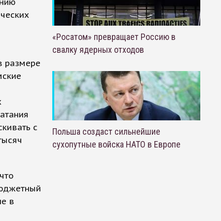
ению
ических
«Росатом» превращает Россию в
свалку ядерных отходов
в размере
мские
х
латания
кивать с
Польша создаст сильнейшие
тысяч
сухопутные войска НАТО в Европе
 что
бюджетный
ше в