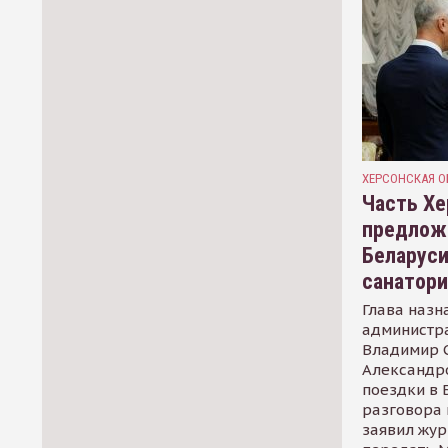
ХЕРСОНСКАЯ О
Часть Хе
предлож
Беларуси
санатор
Глава назн
администр
Владимир С
Александр
поездки в 
разговора 
заявил жур