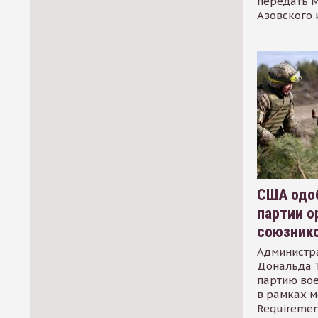
передать М
Азовского 
США одоб
партии о
союзник
Администр
Дональда 
партию во
в рамках м
Requirement