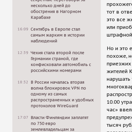
прохожего
несколько дней до
тот в отв
обострения в Нагорном
Карабахе
это все ж
или прио
16:09
Сентябрь в Европе стал
штрафной
самым жарким в истории
наблюдений
Но и это 
12:39
Чехия стала второй после
похоже, н
Германии страной, где
приезжих
конфисковали автомобиль с
российскими номерами
жителей К
нарушать 
18:32
В России началась вторая
многоква
волна блокировок VPN по
распростр
одному из самых
распространенных и удобных
10.00 утр
протоколов WireGuard
час» ввел
предупреж
17:07
Власти Финляндии заплатят
по 750 евро
тысяч руб
землевладельцам за