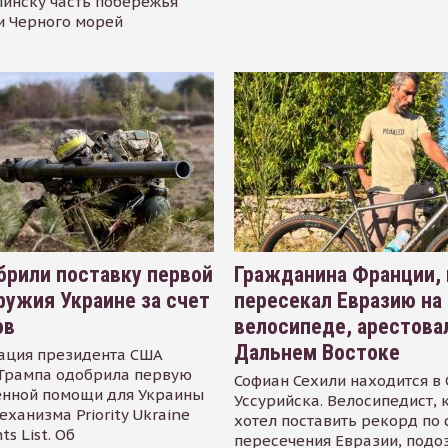
инску часть побережья
и Черного морей
рили поставку первой
Гражданина Франции,
ружия Украине за счет
пересекал Евразию на
ов
велосипеде, арестова
Дальнем Востоке
ация президента США
Трампа одобрила первую
Софиан Сехили находится в
енной помощи для Украины
Уссурийска. Велосипедист,
еханизма Priority Ukraine
хотел поставить рекорд по 
s List. Об
пересечения Евразии, подо