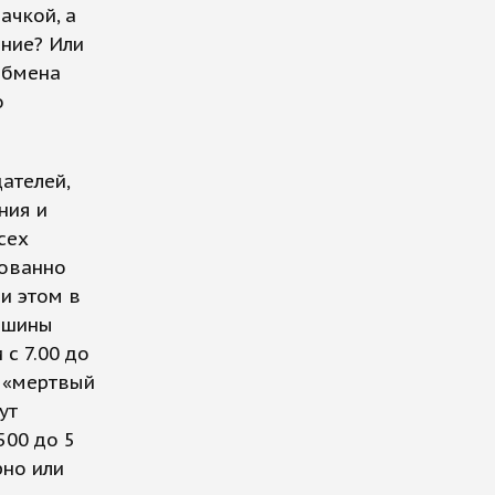
ачкой, а
ание? Или
обмена
о
ателей,
ния и
сех
нованно
ри этом в
ишины
с 7.00 до
й «мертвый
ут
500 до 5
рно или