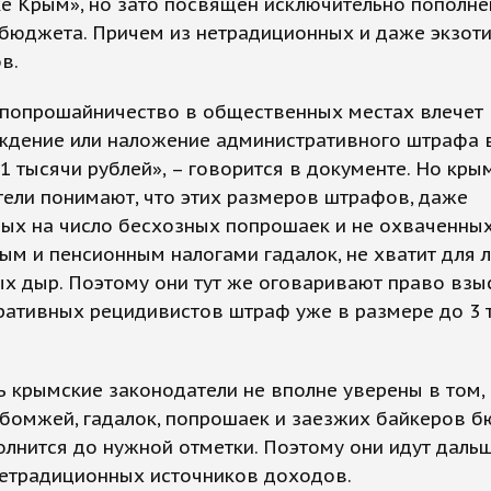
ке Крым», но зато посвящен исключительно пополн
 бюджета. Причем из нетрадиционных и даже экзот
в.
, попрошайничество в общественных местах влечет
ждение или наложение административного штрафа 
 1 тысячи рублей», – говорится в документе. Но кры
ели понимают, что этих размеров штрафов, даже
ых на число бесхозных попрошаек и не охваченны
м и пенсионным налогами гадалок, не хватит для 
 дыр. Поэтому они тут же оговаривают право взыс
ративных рецидивистов штраф уже в размере до 3 
ь крымские законодатели не вполне уверены в том,
 бомжей, гадалок, попрошаек и заезжих байкеров 
олнится до нужной отметки. Поэтому они идут даль
нетрадиционных источников доходов.