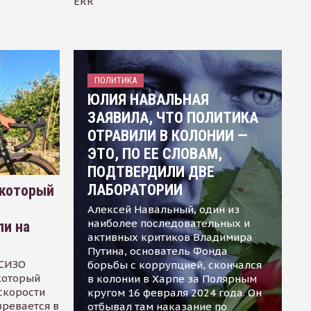
ERR
ПОЛИТИКА
ЮЛИЯ НАВАЛЬНАЯ
ЗАЯВИЛА, ЧТО ПОЛИТИКА
ОТРАВИЛИ В КОЛОНИИ —
ЭТО, ПО ЕЕ СЛОВАМ,
ПОДТВЕРДИЛИ ДВЕ
ЛАБОРАТОРИИ
 который
Алексей Навальный, один из
наиболее последовательных и
ли на
активных критиков Владимира
Путина, основатель Фонда
 СИЗО
борьбы с коррупцией, скончался
 который
в колонии в Харпе за Полярным
скорости
кругом 16 февраля 2024 года. Он
зревается в
отбывал там наказание по