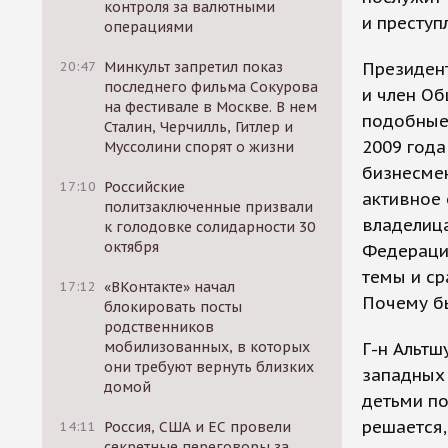
контроля за валютными
и преступ
операциями
20:47
Минкульт запретил показ
Президен
последнего фильма Сокурова
и член Об
на фестивале в Москве. В нем
подобные 
Сталин, Черчилль, Гитлер и
2009 года
Муссолини спорят о жизни
бизнесме
17:10
Российские
активное 
политзаключенные призвали
владелица
к голодовке солидарности 30
октября
Федерации
темы и ср
17:12
«ВКонтакте» начал
Почему бы
блокировать посты
родственников
мобилизованных, в которых
Г-н Альтш
они требуют вернуть близких
западных 
домой
детьми по
решается,
14:11
Россия, США и ЕС провели
секретные переговоры за