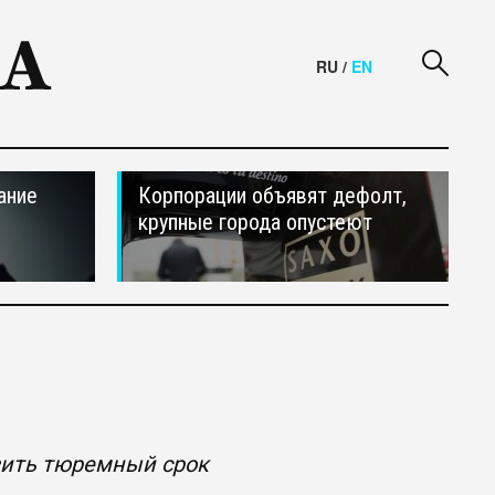
RU
/
EN
ание
Корпорации объявят дефолт,
крупные города опустеют
озить тюремный срок