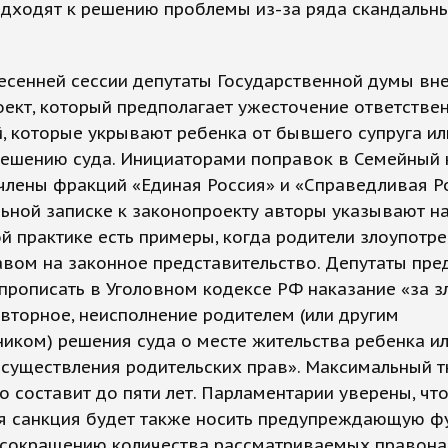
одходят к решению проблемы из-за ряда скандальн
есенней сессии депутаты Государственной думы вн
ект, который предполагает ужесточение ответстве
, которые укрывают ребенка от бывшего супруга ил
решению суда. Инициаторами поправок в Семейный 
члены фракций «Единая Россия» и «Справедливая Ро
ьной записке к законопроекту авторы указывают на 
й практике есть примеры, когда родители злоупотр
вом на законное представительство. Депутаты пре
прописать в Уголовном кодексе РФ наказание «за з
овторное, неисполнение родителем (или другим
иком) решения суда о месте жительства ребенка ил
осуществления родительских прав». Максимальный 
то составит до пяти лет. Парламентарии уверены, чт
я санкция будет также носить предупреждающую ф
 сокращению количества рассматриваемых правон