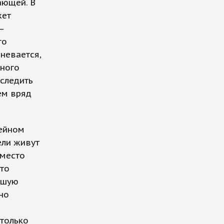
ающей. В
жет
–
го
невается,
много
 следить
щем вряд
мейном
ели живут
 место
 то
ьшую
но
 только