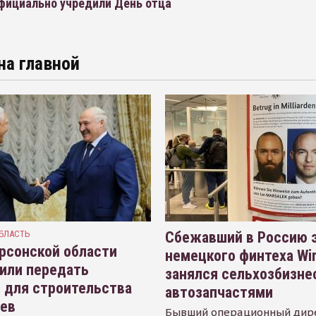
официально учредили День отца
на главной
БЛАСТЬ
Сбежавший в Россию э
рсонской области
немецкого финтеха Wi
или передать
занялся сельхозбизне
 для строительства
автозапчастями
иев
Бывший операционный дир