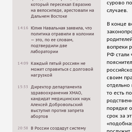
сурово п
который пересекал Евразию
случаев.
на велосипеде, арестовали на
Дальнем Востоке
В конце в
14:16
Юлия Навальная заявила, что
законопро
политика отравили в колонии
родителей
— это, по ее словам,
подтвердили две
вопреки 
лаборатории
РФ стали 
пояснител
14:09
Каждый пятый россиян не
может справиться с долговой
российско
нагрузкой
своим пра
отдельно 
15:33
Директор департамента
то есть п
здравоохранения ХМАО,
кандидат медицинских наук
родственн
Алексей Добровольский
порядке 
выступил против запрета
срок за э
абортов
«подобна
20:58
В России создадут систему
послужит