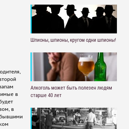
Шпионы, шпионы, кругом одни шпионы!
одителя,
второй
папам
Алкоголь может быть полезен людям
симые в
старше 40 лет
будет
зом, в
 бывшими
шком