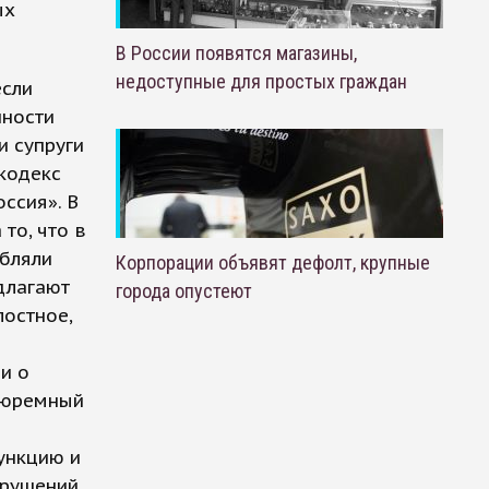
ых
В России появятся магазины,
недоступные для простых граждан
если
нности
и супруги
кодекс
ссия». В
то, что в
ебляли
Корпорации объявят дефолт, крупные
длагают
города опустеют
лостное,
и о
тюремный
о
ункцию и
арушений