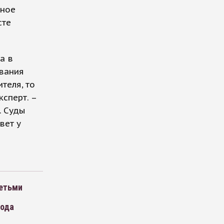
иное
сте
а в
ивания
теля, то
ксперт. –
. Суды
вет у
детьми
вода