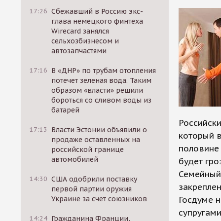
17:26
Сбежавший в Россию экс-
глава немецкого финтеха
Wirecard занялся
сельхозбизнесом и
автозапчастями
17:16
В «ДНР» по трубам отопления
потечет зеленая вода. Таким
образом «власти» решили
бороться со сливом воды из
батарей
Российски
17:13
Власти Эстонии объявили о
который 
продаже оставленных на
половине
российской границе
автомобилей
будет гро
Семейный 
14:30
США одобрили поставку
закреплен
первой партии оружия
Украине за счет союзников
Госдуме 
супругами
14:24
Гражданина Франции,