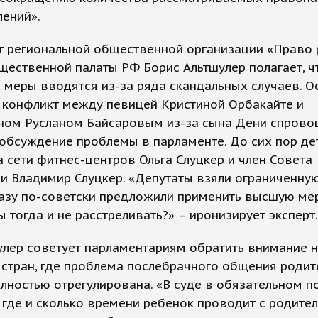
лений».
т региональной общественной организации «Право 
щественной палаты РФ Борис Альтшулер полагает, ч
меры вводятся из-за ряда скандальных случаев. О
 конфликт между певицей Кристиной Орбакайте и
ном Русланом Байсаровым из-за сына Дени спрово
обсуждение проблемы в парламенте. До сих пор де
 сети фитнес-центров Ольга Слуцкер и член Совета
 Владимир Слуцкер. «Депутаты взяли ограниченную
азу по-советски предложили применить высшую мер
 тогда и не расстреливать?» – иронизирует эксперт.
улер советует парламентариям обратить внимание 
стран, где проблема послебрачного общения родит
лностью отрегулирована. «В суде в обязательном п
 где и сколько времени ребенок проводит с родител