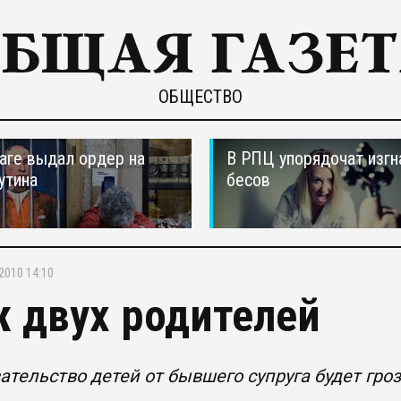
ОБЩЕСТВО
ааге выдал ордер на
В РПЦ упорядочат изгн
утина
бесов
2010 14:10
 двух родителей
ательство детей от бывшего супруга будет гр