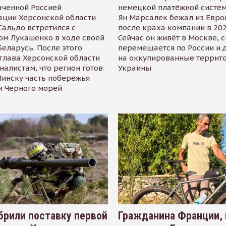
аченной Россией
немецкой платёжной систем
ации Херсонской области
Ян Марсалек бежал из Евр
альдо встретился с
после краха компании в 202
ом Лукашенко в ходе своей
Сейчас он живёт в Москве, 
Беларусь. После этого
перемещается по России и 
глава Херсонской области
на оккупированные террит
налистам, что регион готов
Украины
инску часть побережья
и Черного морей
рили поставку первой
Гражданина Франции,