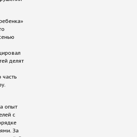
ребенка»
то
сенью
цировал
тей делят
 часть
у.
на опыт
елей с
орядке
ями. За