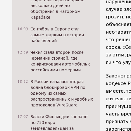
нарушение
несколько дней до
случае з
обострения в Нагорном
грозить н
Карабахе
объясняет
16:09
Сентябрь в Европе стал
неотврати
самым жарким в истории
что решен
наблюдений
срока. «С
12:39
Чехия стала второй после
за этим, 
Германии страной, где
ли что ул
конфисковали автомобиль с
российскими номерами
Законопр
18:32
В России началась вторая
кодексе Р
волна блокировок VPN по
вместе, т
одному из самых
жительств
распространенных и удобных
протоколов WireGuard
преимуще
часть вре
17:07
Власти Финляндии заплатят
признать 
по 750 евро
землевладельцам за
зарегистр