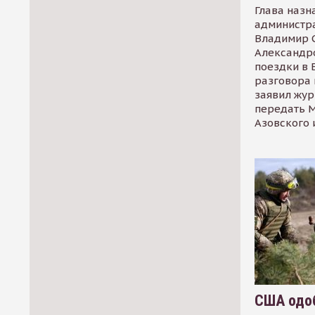
Глава назн
администр
Владимир С
Александр
поездки в 
разговора 
заявил жур
передать М
Азовского 
США одоб