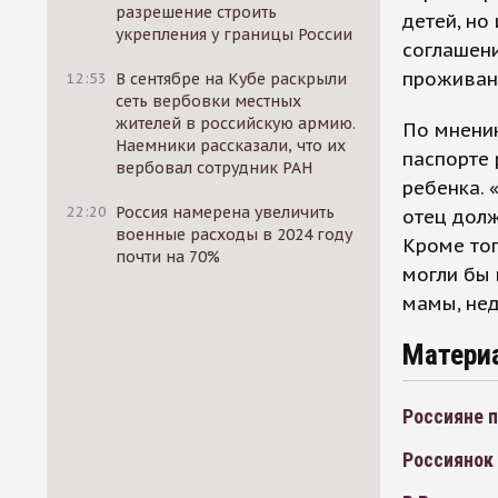
разрешение строить
детей, но
укрепления у границы России
соглашени
проживан
12:53
В сентябре на Кубе раскрыли
сеть вербовки местных
жителей в российскую армию.
По мнению
Наемники рассказали, что их
паспорте 
вербовал сотрудник РАН
ребенка. 
22:20
Россия намерена увеличить
отец долж
военные расходы в 2024 году
Кроме тог
почти на 70%
могли бы 
мамы, нед
Матери
Россияне 
Россиянок