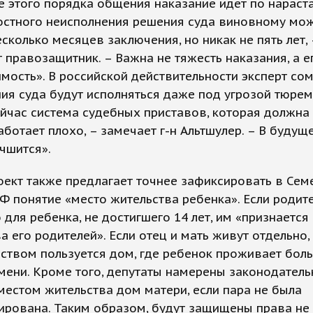
 этого порядка общения наказание идет по нараст
лостного неисполнения решения суда виновному мо
есколько месяцев заключения, но никак не пять лет, 
 правозащитник. – Важна не тяжесть наказания, а е
мость». В российской действительности эксперт сом
ия суда будут исполняться даже под угрозой тюре
ейчас система судебных приставов, которая должна
работает плохо, – замечает г-н Альтшулер. – В буду
учшится».
оект также предлагает точнее зафиксировать в Се
Ф понятие «место жительства ребенка». Если родит
о для ребенка, не достигшего 14 лет, им «признается
а его родителей». Если отец и мать живут отдельно,
ством пользуется дом, где ребенок проживает бол
мени. Кроме того, депутаты намерены законодатель
местом жительства дом матери, если пара не была
ирована. Таким образом, будут защищены права не