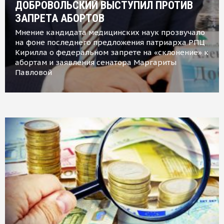
ДОБРОВОЛЬСКИЙ ВЫСТУПИЛ ПРОТИВ
ЗАПРЕТА АБОРТОВ
Мнение кандидата медицинских наук прозвучало
на фоне последнего предложения патриарха РПЦ
Кирилла о федеральном запрете на «склонение» к
абортам и заявления сенатора Маргариты
Павловой