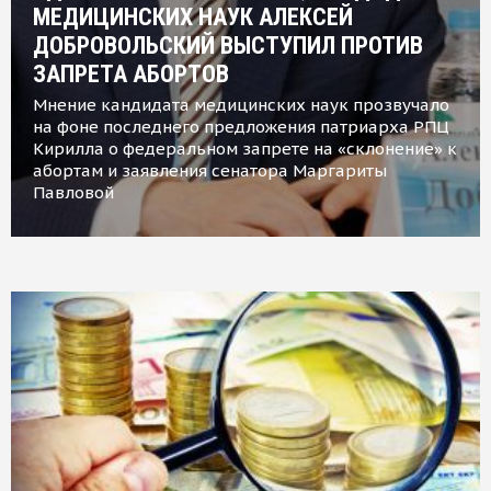
МЕДИЦИНСКИХ НАУК АЛЕКСЕЙ
ДОБРОВОЛЬСКИЙ ВЫСТУПИЛ ПРОТИВ
ЗАПРЕТА АБОРТОВ
Мнение кандидата медицинских наук прозвучало
на фоне последнего предложения патриарха РПЦ
Кирилла о федеральном запрете на «склонение» к
абортам и заявления сенатора Маргариты
Павловой