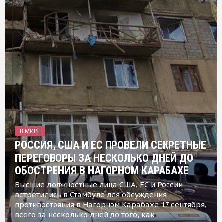
В МИРЕ
РОССИЯ, США И ЕС ПРОВЕЛИ СЕКРЕТНЫЕ
ПЕРЕГОВОРЫ ЗА НЕСКОЛЬКО ДНЕЙ ДО
ОБОСТРЕНИЯ В НАГОРНОМ КАРАБАХЕ
Высшие должностные лица США, ЕС и России
встретились в Стамбуле для обсуждения
противостояния в Нагорном Карабахе 17 сентября,
всего за несколько дней до того, как