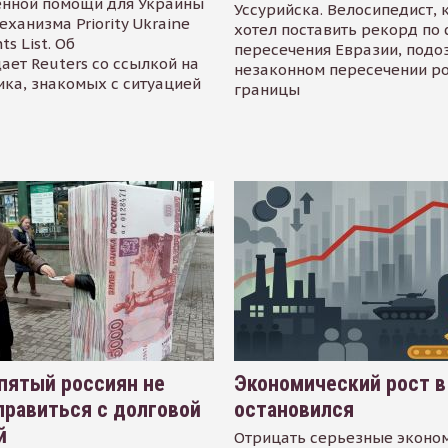
енной помощи для Украины
Уссурийска. Велосипедист,
еханизма Priority Ukraine
хотел поставить рекорд по 
s List. Об
пересечения Евразии, подо
ает Reuters со ссылкой на
незаконном пересечении р
ика, знакомых с ситуацией
границы
пятый россиян не
Экономический рост в
равиться с долговой
остановился
й
Отрицать серьезные эконо