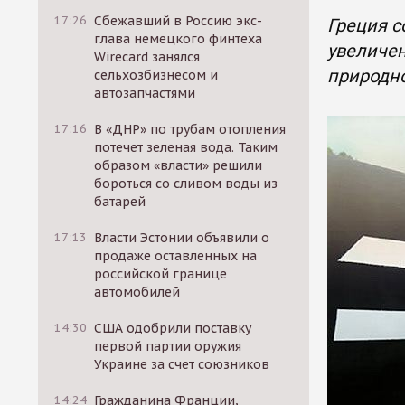
17:26
Сбежавший в Россию экс-
Греция с
глава немецкого финтеха
увеличен
Wirecard занялся
природно
сельхозбизнесом и
автозапчастями
17:16
В «ДНР» по трубам отопления
потечет зеленая вода. Таким
образом «власти» решили
бороться со сливом воды из
батарей
17:13
Власти Эстонии объявили о
продаже оставленных на
российской границе
автомобилей
14:30
США одобрили поставку
первой партии оружия
Украине за счет союзников
14:24
Гражданина Франции,