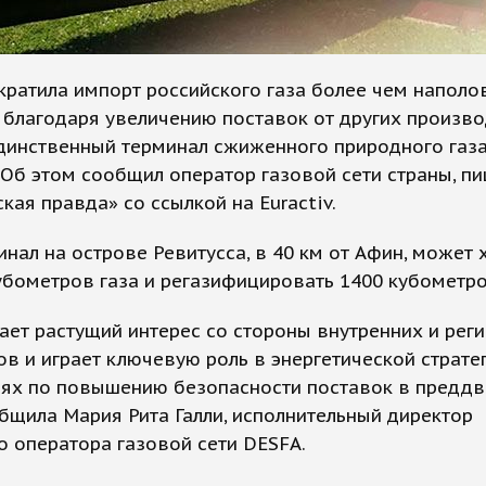
кратила импорт российского газа более чем наполо
 благодаря увеличению поставок от других произв
динственный терминал сжиженного природного газ
Об этом сообщил оператор газовой сети страны, п
кая правда» со ссылкой на Euractiv.
нал на острове Ревитусса, в 40 км от Афин, может 
убометров газа и регазифицировать 1400 кубометро
ет растущий интерес со стороны внутренних и рег
в и играет ключевую роль в энергетической страте
иях по повышению безопасности поставок в предд
бщила Мария Рита Галли, исполнительный директор
о оператора газовой сети DESFA.