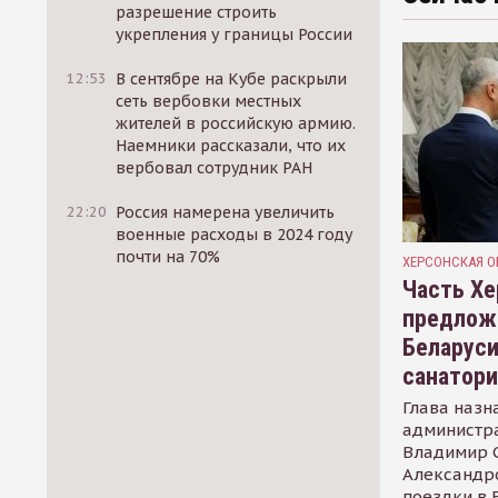
разрешение строить
укрепления у границы России
12:53
В сентябре на Кубе раскрыли
сеть вербовки местных
жителей в российскую армию.
Наемники рассказали, что их
вербовал сотрудник РАН
22:20
Россия намерена увеличить
военные расходы в 2024 году
почти на 70%
ХЕРСОНСКАЯ О
Часть Хе
предлож
Беларуси
санатор
Глава назн
администр
Владимир С
Александр
поездки в 