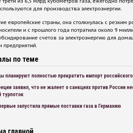
 трети из 6,5 млрд кубометров газа, ежегодно пот
используются для производства электроэнергии.
гие европейские страны, она столкнулась с резким 
носители и с прошлого года потратила около 9 мил
убсидирование счетов за электроэнергию для дома
и предприятий.
алы по теме
ы планируют полностью прекратить импорт российского
еции заявил, что не жалеет о санкциях против России н
 турпоток
первые запустила прямые поставки газа в Германию
на главной