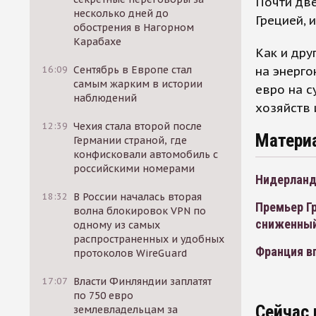
Почти две
несколько дней до
Грецией, 
обострения в Нагорном
Карабахе
Как и дру
на энерго
16:09
Сентябрь в Европе стал
самым жарким в истории
евро на с
наблюдений
хозяйств 
12:39
Чехия стала второй после
Матери
Германии страной, где
конфисковали автомобиль с
российскими номерами
Нидерланд
18:32
В России началась вторая
Премьер Гр
волна блокировок VPN по
сниженный
одному из самых
распространенных и удобных
Франция в
протоколов WireGuard
17:07
Власти Финляндии заплатят
по 750 евро
Сейчас 
землевладельцам за