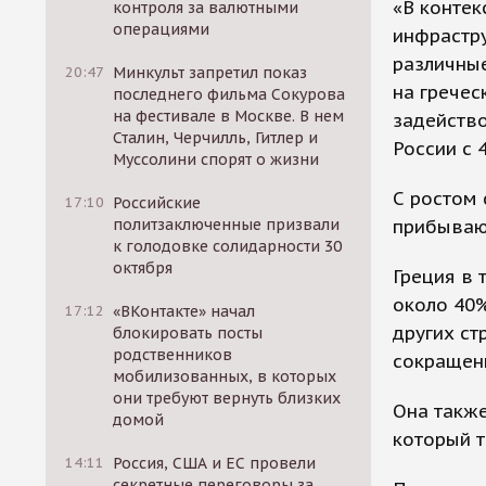
«В контек
контроля за валютными
операциями
инфрастру
различные
20:47
Минкульт запретил показ
на гречес
последнего фильма Сокурова
на фестивале в Москве. В нем
задейство
Сталин, Черчилль, Гитлер и
России с 
Муссолини спорят о жизни
С ростом 
17:10
Российские
прибываю
политзаключенные призвали
к голодовке солидарности 30
октября
Греция в 
около 40%
17:12
«ВКонтакте» начал
других ст
блокировать посты
родственников
сокращени
мобилизованных, в которых
они требуют вернуть близких
Она также
домой
который т
14:11
Россия, США и ЕС провели
секретные переговоры за