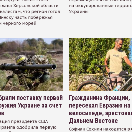
глава Херсонской области
на оккупированные террит
налистам, что регион готов
Украины
инску часть побережья
и Черного морей
рили поставку первой
Гражданина Франции,
ружия Украине за счет
пересекал Евразию на
ов
велосипеде, арестова
Дальнем Востоке
ация президента США
Трампа одобрила первую
Софиан Сехили находится в