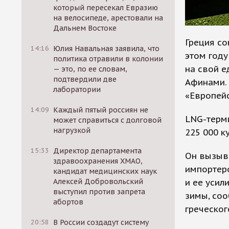
который пересекал Евразию
на велосипеде, арестовали на
Дальнем Востоке
Греция со
14:16
Юлия Навальная заявила, что
этом году
политика отравили в колонии
на свой е
— это, по ее словам,
подтвердили две
Афинами. 
лаборатории
«Европейс
14:09
Каждый пятый россиян не
LNG-терми
может справиться с долговой
нагрузкой
225 000 к
15:33
Директор департамента
Он вызыва
здравоохранения ХМАО,
импортеро
кандидат медицинских наук
и ее усил
Алексей Добровольский
выступил против запрета
зимы, соо
абортов
греческог
20:58
В России создадут систему