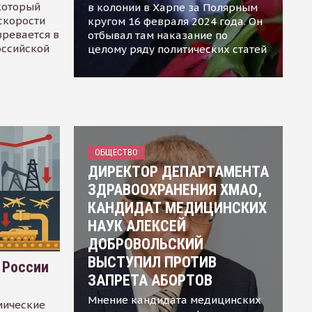
 который
в колонии в Харпе за Полярным
скорости
кругом 16 февраля 2024 года. Он
зревается в
отбывал там наказание по
оссийской
целому ряду политических статей
ОБЩЕСТВО
ДИРЕКТОР ДЕПАРТАМЕНТА
ЗДРАВООХРАНЕНИЯ ХМАО,
КАНДИДАТ МЕДИЦИНСКИХ
НАУК АЛЕКСЕЙ
ДОБРОВОЛЬСКИЙ
ВЫСТУПИЛ ПРОТИВ
 России
ЗАПРЕТА АБОРТОВ
Мнение кандидата медицинских
мические