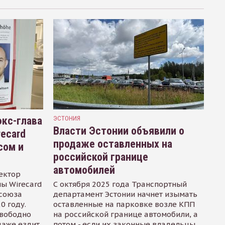
кс-глава
ЭСТОНИЯ
Власти Эстонии объявили о
recard
продаже оставленных на
сом и
российской границе
автомобилей
ектор
ы Wirecard
С октября 2025 года Транспортный
осоюза
департамент Эстонии начнет изымать
0 году.
оставленные на парковке возле КПП
свободно
на российской границе автомобили, а
даже ездит
потом - если их законные владельцы