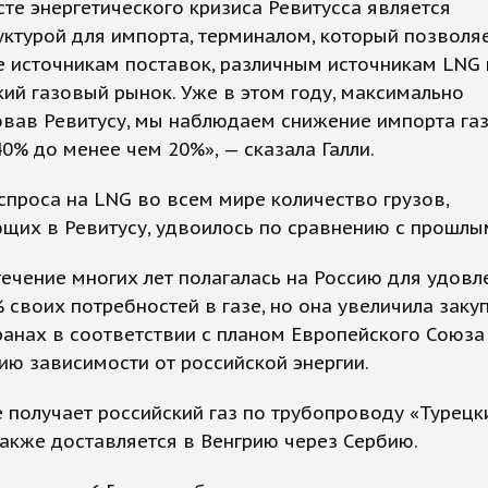
сте энергетического кризиса Ревитусса является
ктурой для импорта, терминалом, который позволя
 источникам поставок, различным источникам LNG 
кий газовый рынок. Уже в этом году, максимально
вав Ревитусу, мы наблюдаем снижение импорта газ
40% до менее чем 20%», — сказала Галли.
спроса на LNG во всем мире количество грузов,
щих в Ревитусу, удвоилось по сравнению с прошлы
течение многих лет полагалась на Россию для удов
 своих потребностей в газе, но она увеличила заку
ранах в соответствии с планом Европейского Союза
ю зависимости от российской энергии.
 получает российский газ по трубопроводу «Турецки
акже доставляется в Венгрию через Сербию.