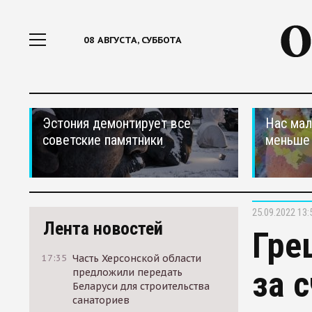
08 АВГУСТА, СУББОТА
Эстония демонтирует все
Нас мал
советские памятники
меньше
25.09.2022 13:
Лента новостей
Гре
17:35
Часть Херсонской области
за 
предложили передать
Беларуси для строительства
санаториев