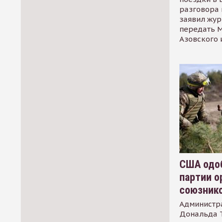
разговора 
заявил жур
передать М
Азовского 
США одоб
партии о
союзник
Администр
Дональда 