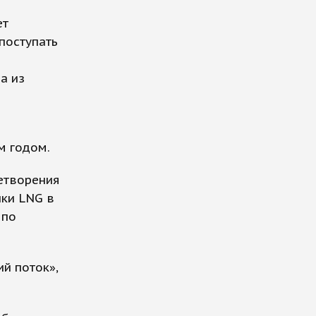
ет
поступать
а из
м годом.
летворения
пки LNG в
 по
й поток»,