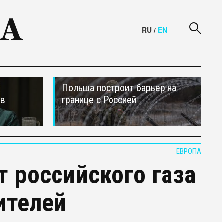
RU
/
EN
Польша построит барьер на
ив
границе с Россией
ЕВРОПА
т российского газа
ителей