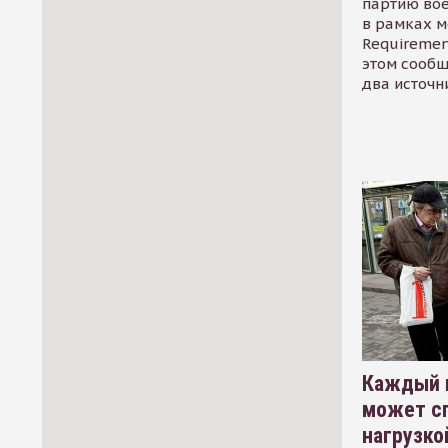
партию во
в рамках м
Requirement
этом сообщ
два источн
Каждый 
может сп
нагрузко