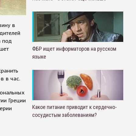
вину в
одителей
а под
ишет
ФБР ищет информаторов на русском
языке
хранить
в в час.
иональных
гии Греции
Какое питание приводит к сердечно-
верии
сосудистым заболеваниям?