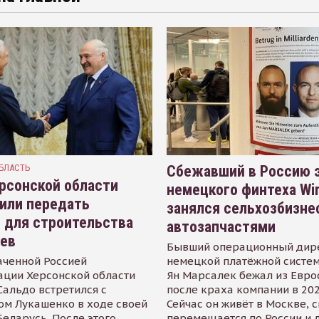
БЛАСТЬ
Сбежавший в Россию э
рсонской области
немецкого финтеха Wi
или передать
занялся сельхозбизне
 для строительства
автозапчастями
иев
Бывший операционный дир
аченной Россией
немецкой платёжной систем
ации Херсонской области
Ян Марсалек бежал из Евр
альдо встретился с
после краха компании в 202
ом Лукашенко в ходе своей
Сейчас он живёт в Москве, 
Беларусь. После этого
перемещается по России и 