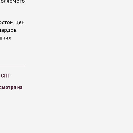
ребляемого
ростом цен
лиардов
шних
 СПГ
есмотря на