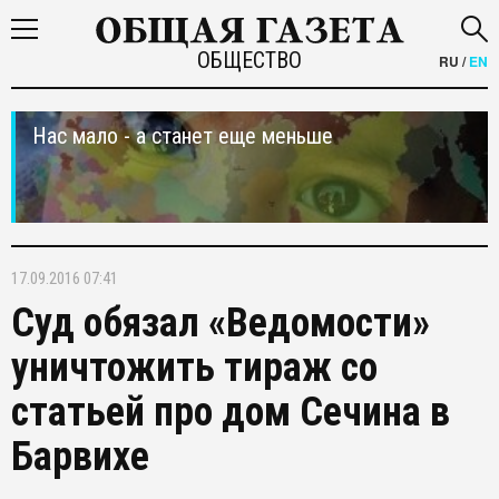
ОБЩЕСТВО
RU
/
EN
Нас мало - а станет еще меньше
17.09.2016 07:41
Суд обязал «Ведомости»
уничтожить тираж со
статьей про дом Сечина в
Барвихе