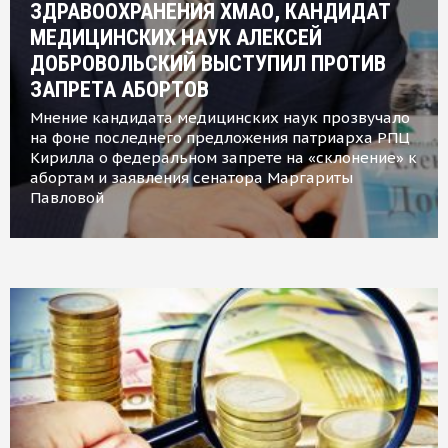
ЗДРАВООХРАНЕНИЯ ХМАО, КАНДИДАТ
МЕДИЦИНСКИХ НАУК АЛЕКСЕЙ
ДОБРОВОЛЬСКИЙ ВЫСТУПИЛ ПРОТИВ
ЗАПРЕТА АБОРТОВ
Мнение кандидата медицинских наук прозвучало
на фоне последнего предложения патриарха РПЦ
Кирилла о федеральном запрете на «склонение» к
абортам и заявления сенатора Маргариты
Павловой