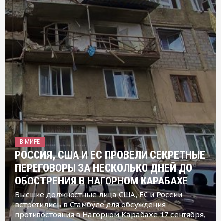
В МИРЕ
РОССИЯ, США И ЕС ПРОВЕЛИ СЕКРЕТНЫЕ
ПЕРЕГОВОРЫ ЗА НЕСКОЛЬКО ДНЕЙ ДО
ОБОСТРЕНИЯ В НАГОРНОМ КАРАБАХЕ
Высшие должностные лица США, ЕС и России
встретились в Стамбуле для обсуждения
противостояния в Нагорном Карабахе 17 сентября,