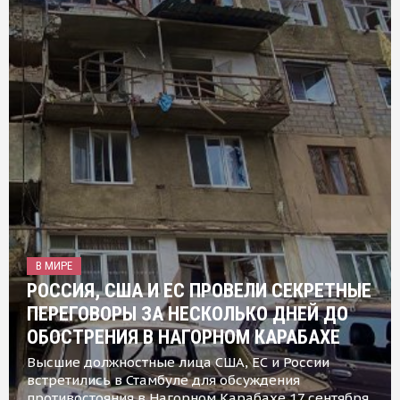
В МИРЕ
РОССИЯ, США И ЕС ПРОВЕЛИ СЕКРЕТНЫЕ
ПЕРЕГОВОРЫ ЗА НЕСКОЛЬКО ДНЕЙ ДО
ОБОСТРЕНИЯ В НАГОРНОМ КАРАБАХЕ
Высшие должностные лица США, ЕС и России
встретились в Стамбуле для обсуждения
противостояния в Нагорном Карабахе 17 сентября,