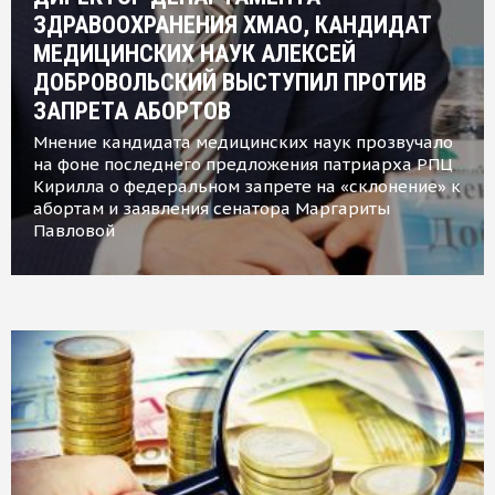
ЗДРАВООХРАНЕНИЯ ХМАО, КАНДИДАТ
МЕДИЦИНСКИХ НАУК АЛЕКСЕЙ
ДОБРОВОЛЬСКИЙ ВЫСТУПИЛ ПРОТИВ
ЗАПРЕТА АБОРТОВ
Мнение кандидата медицинских наук прозвучало
на фоне последнего предложения патриарха РПЦ
Кирилла о федеральном запрете на «склонение» к
абортам и заявления сенатора Маргариты
Павловой