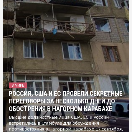
В МИРЕ
РОССИЯ, США И ЕС ПРОВЕЛИ СЕКРЕТНЫЕ
ПЕРЕГОВОРЫ ЗА НЕСКОЛЬКО ДНЕЙ ДО
ОБОСТРЕНИЯ В НАГОРНОМ КАРАБАХЕ
Высшие должностные лица США, ЕС и России
встретились в Стамбуле для обсуждения
противостояния в Нагорном Карабахе 17 сентября,