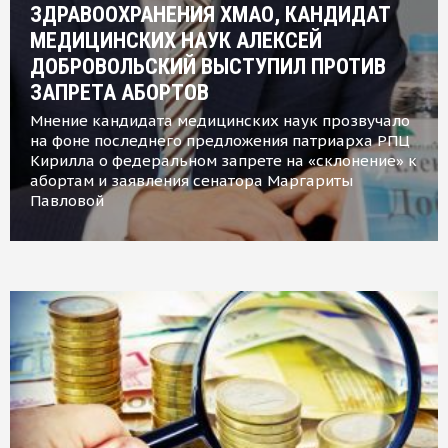
ЗДРАВООХРАНЕНИЯ ХМАО, КАНДИДАТ
МЕДИЦИНСКИХ НАУК АЛЕКСЕЙ
ДОБРОВОЛЬСКИЙ ВЫСТУПИЛ ПРОТИВ
ЗАПРЕТА АБОРТОВ
Мнение кандидата медицинских наук прозвучало
на фоне последнего предложения патриарха РПЦ
Кирилла о федеральном запрете на «склонение» к
абортам и заявления сенатора Маргариты
Павловой