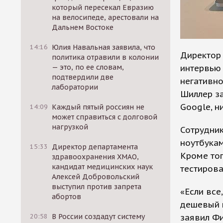
который пересекал Евразию
на велосипеде, арестовали на
Дальнем Востоке
14:16
Юлия Навальная заявила, что
Директор 
политика отравили в колонии
интервью
— это, по ее словам,
подтвердили две
негативно
лаборатории
Шиллер за
Google, н
14:09
Каждый пятый россиян не
может справиться с долговой
нагрузкой
Сотрудник
ноутбукам
15:33
Директор департамента
Кроме тог
здравоохранения ХМАО,
кандидат медицинских наук
тестирова
Алексей Добровольский
выступил против запрета
«Если все
абортов
дешевый н
заявил Фи
20:58
В России создадут систему