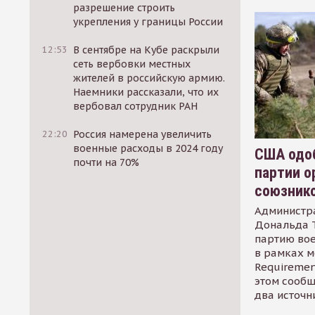
разрешение строить
укрепления у границы России
12:53
В сентябре на Кубе раскрыли
сеть вербовки местных
жителей в российскую армию.
Наемники рассказали, что их
вербовал сотрудник РАН
22:20
Россия намерена увеличить
военные расходы в 2024 году
США одоб
почти на 70%
партии о
союзник
Администр
Дональда 
партию во
в рамках м
Requirement
этом сообщ
два источн