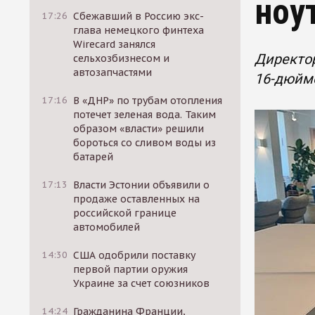
ноу
17:26
Сбежавший в Россию экс-
глава немецкого финтеха
Wirecard занялся
Директор
сельхозбизнесом и
автозапчастями
16-дюймо
17:16
В «ДНР» по трубам отопления
потечет зеленая вода. Таким
образом «власти» решили
бороться со сливом воды из
батарей
17:13
Власти Эстонии объявили о
продаже оставленных на
российской границе
автомобилей
14:30
США одобрили поставку
первой партии оружия
Украине за счет союзников
14:24
Гражданина Франции,