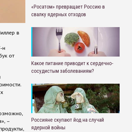
«Росатом» превращает Россию в
свалку ядерных отходов
иллер в
-н
бук от
Какое питание приводит к сердечно-
сосудистым заболеваниям?
ы
оимости.
ых
возможно,
Россияне скупают йод на случай
», –
ядерной войны
продукты,