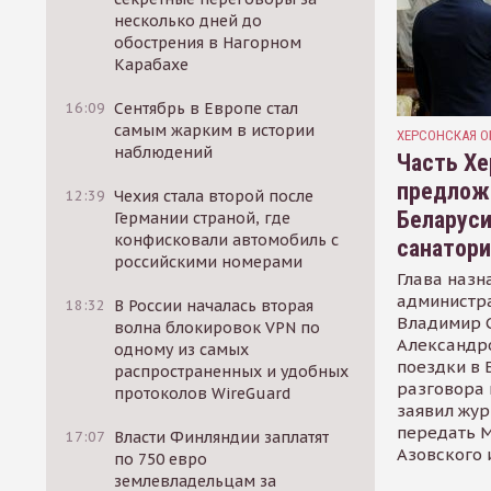
несколько дней до
обострения в Нагорном
Карабахе
16:09
Сентябрь в Европе стал
самым жарким в истории
ХЕРСОНСКАЯ О
наблюдений
Часть Хе
предлож
12:39
Чехия стала второй после
Беларуси
Германии страной, где
конфисковали автомобиль с
санатор
российскими номерами
Глава назн
администр
18:32
В России началась вторая
Владимир С
волна блокировок VPN по
Александр
одному из самых
поездки в 
распространенных и удобных
разговора 
протоколов WireGuard
заявил жур
передать М
17:07
Власти Финляндии заплатят
Азовского 
по 750 евро
землевладельцам за