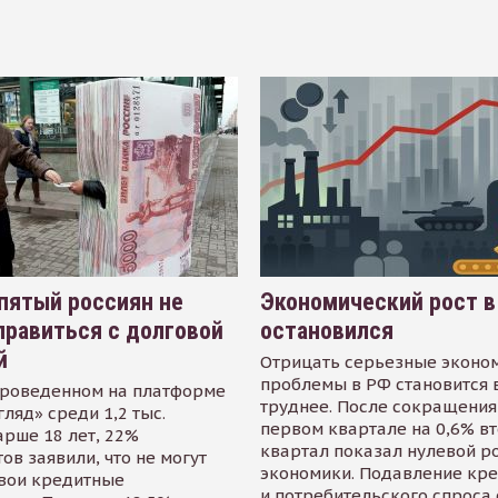
пятый россиян не
Экономический рост в
равиться с долговой
остановился
й
Отрицать серьезные эконо
проблемы в РФ становится 
проведенном на платформе
труднее. После сокращения
гляд» среди 1,2 тыс.
первом квартале на 0,6% в
арше 18 лет, 22%
квартал показал нулевой р
ов заявили, что не могут
экономики. Подавление кр
свои кредитные
и потребительского спроса