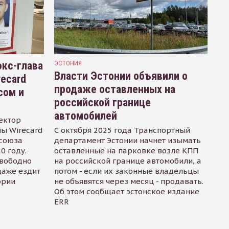
кс-глава
ЭСТОНИЯ
Власти Эстонии объявили о
recard
продаже оставленных на
сом и
российской границе
автомобилей
ектор
ы Wirecard
С октября 2025 года Транспортный
осоюза
департамент Эстонии начнет изымать
0 году.
оставленные на парковке возле КПП
свободно
на российской границе автомобили, а
даже ездит
потом - если их законные владельцы
ории
не объявятся через месяц - продавать.
Об этом сообщает эстонское издание
ERR