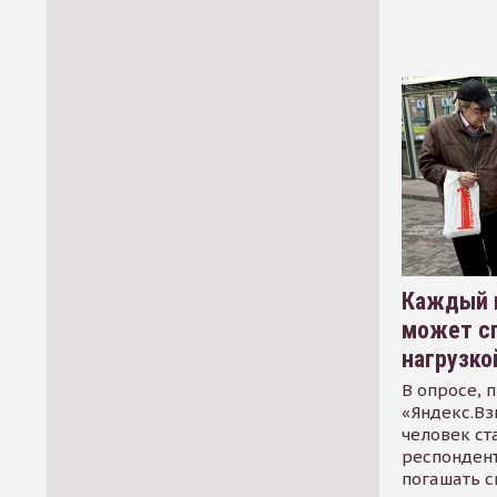
Каждый 
может сп
нагрузко
В опросе, 
«Яндекс.Вз
человек ст
респондент
погашать 