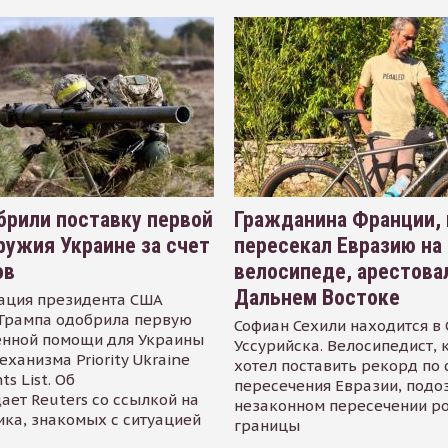
рили поставку первой
Гражданина Франции,
ружия Украине за счет
пересекал Евразию на
ов
велосипеде, арестова
Дальнем Востоке
ация президента США
Трампа одобрила первую
Софиан Сехили находится в
енной помощи для Украины
Уссурийска. Велосипедист,
еханизма Priority Ukraine
хотел поставить рекорд по 
s List. Об
пересечения Евразии, подо
ает Reuters со ссылкой на
незаконном пересечении р
ика, знакомых с ситуацией
границы