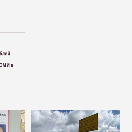
ублей
 СМИ в