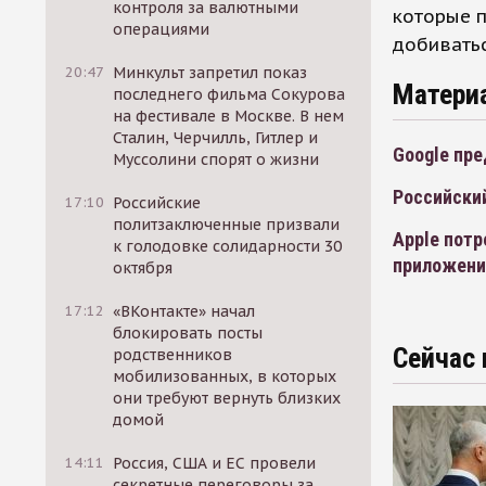
контроля за валютными
которые п
операциями
добиватьс
20:47
Минкульт запретил показ
Матери
последнего фильма Сокурова
на фестивале в Москве. В нем
Сталин, Черчилль, Гитлер и
Google пр
Муссолини спорят о жизни
Российский
17:10
Российские
политзаключенные призвали
Apple потр
к голодовке солидарности 30
приложени
октября
17:12
«ВКонтакте» начал
блокировать посты
Сейчас 
родственников
мобилизованных, в которых
они требуют вернуть близких
домой
14:11
Россия, США и ЕС провели
секретные переговоры за