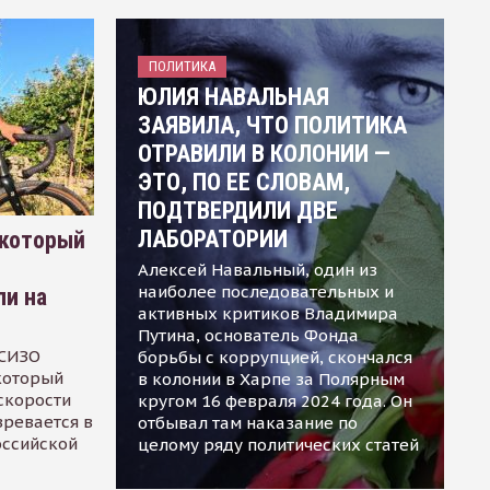
ПОЛИТИКА
ЮЛИЯ НАВАЛЬНАЯ
ЗАЯВИЛА, ЧТО ПОЛИТИКА
ОТРАВИЛИ В КОЛОНИИ —
ЭТО, ПО ЕЕ СЛОВАМ,
ПОДТВЕРДИЛИ ДВЕ
ЛАБОРАТОРИИ
 который
Алексей Навальный, один из
наиболее последовательных и
ли на
активных критиков Владимира
Путина, основатель Фонда
 СИЗО
борьбы с коррупцией, скончался
 который
в колонии в Харпе за Полярным
скорости
кругом 16 февраля 2024 года. Он
зревается в
отбывал там наказание по
оссийской
целому ряду политических статей