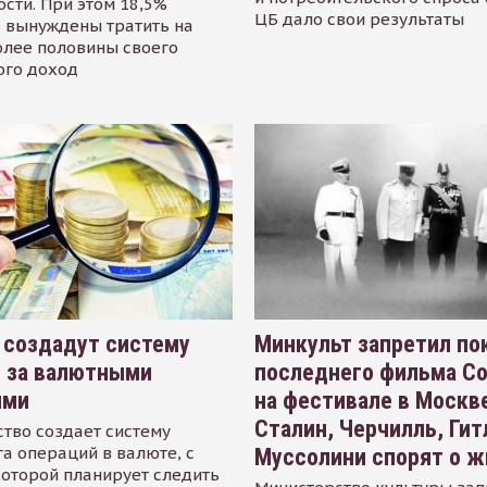
сти. При этом 18,5%
ЦБ дало свои результаты
 вынуждены тратить на
олее половины своего
ого доход
 создадут систему
Минкульт запретил по
я за валютными
последнего фильма С
ями
на фестивале в Москве
Сталин, Черчилль, Гит
тво создает систему
а операций в валюте, с
Муссолини спорят о ж
оторой планирует следить