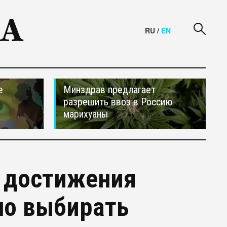
RU
/
EN
е
Минздрав предлагает
разрешить ввоз в Россию
марихуаны
я достижения
но выбирать