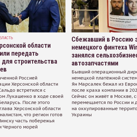
БЛАСТЬ
Сбежавший в Россию э
рсонской области
немецкого финтеха Wi
или передать
занялся сельхозбизне
 для строительства
автозапчастями
иев
Бывший операционный дир
аченной Россией
немецкой платёжной систем
ации Херсонской области
Ян Марсалек бежал из Евр
альдо встретился с
после краха компании в 202
ом Лукашенко в ходе своей
Сейчас он живёт в Москве, 
Беларусь. После этого
перемещается по России и 
глава Херсонской области
на оккупированные террит
налистам, что регион готов
Украины
инску часть побережья
и Черного морей