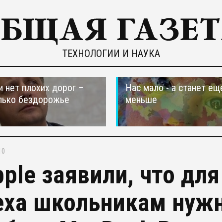
ТЕХНОЛОГИИ И НАУКА
и нет плохих дорог –
Нас мало - а станет ещ
лько бездорожье
меньше
10
pple заявили, что дл
еха школьникам нуж