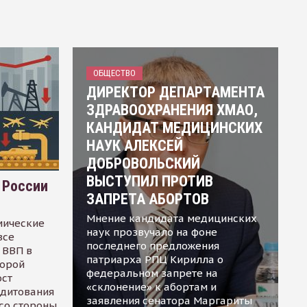
ОБЩЕСТВО
ДИРЕКТОР ДЕПАРТАМЕНТА
ЗДРАВООХРАНЕНИЯ ХМАО,
КАНДИДАТ МЕДИЦИНСКИХ
НАУК АЛЕКСЕЙ
ДОБРОВОЛЬСКИЙ
ВЫСТУПИЛ ПРОТИВ
 России
ЗАПРЕТА АБОРТОВ
Мнение кандидата медицинских
мические
наук прозвучало на фоне
все
последнего предложения
 ВВП в
патриарха РПЦ Кирилла о
торой
федеральном запрете на
ост
«склонение» к абортам и
едитования
заявления сенатора Маргариты
 со стороны