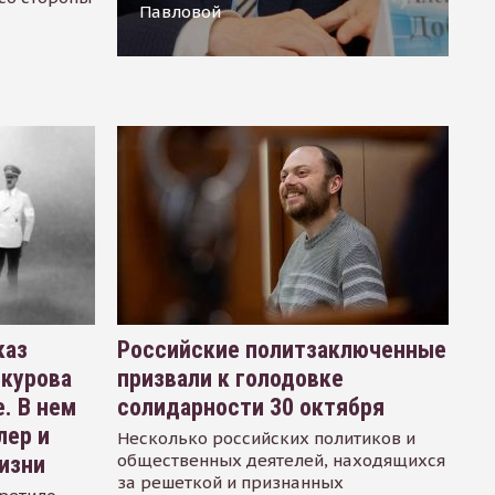
Павловой
каз
Российские политзаключенные
окурова
призвали к голодовке
. В нем
солидарности 30 октября
лер и
Несколько российских политиков и
общественных деятелей, находящихся
изни
за решеткой и признанных