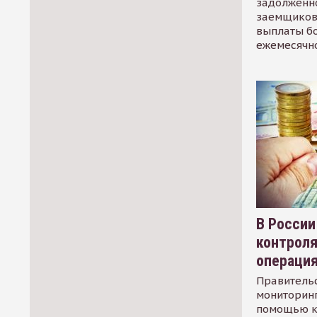
задолженно
заемщиков
выплаты б
ежемесячн
В России
контрол
операци
Правительс
мониторинг
помощью к