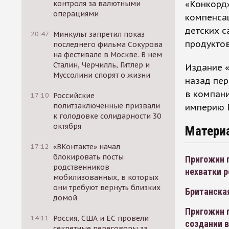
«Конкорд
контроля за валютными
операциями
компенсац
детских с
20:47
Минкульт запретил показ
продуктов
последнего фильма Сокурова
на фестивале в Москве. В нем
Сталин, Черчилль, Гитлер и
Издание «
Муссолини спорят о жизни
назад пер
в компани
17:10
Российские
политзаключенные призвали
империю 
к голодовке солидарности 30
октября
Матери
17:12
«ВКонтакте» начал
блокировать посты
Пригожин г
родственников
нехватки р
мобилизованных, в которых
они требуют вернуть близких
Британская
домой
Пригожин п
14:11
Россия, США и ЕС провели
создании в
секретные переговоры за