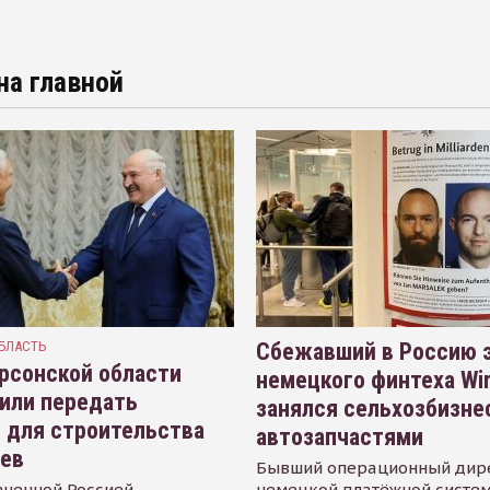
на главной
БЛАСТЬ
Сбежавший в Россию э
рсонской области
немецкого финтеха Wi
или передать
занялся сельхозбизне
 для строительства
автозапчастями
иев
Бывший операционный дир
аченной Россией
немецкой платёжной систем