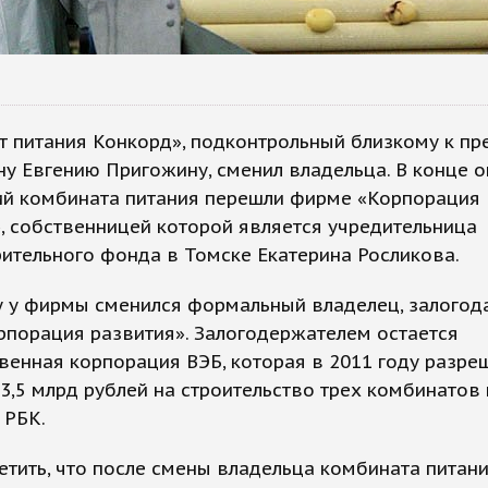
 питания Конкорд», подконтрольный близкому к пр
у Евгению Пригожину, сменил владельца. В конце о
ий комбината питания перешли фирме «Корпорация
, собственницей которой является учредительница
ительного фонда в Томске Екатерина Росликова.
у у фирмы сменился формальный владелец, залогод
рпорация развития». Залогодержателем остается
венная корпорация ВЭБ, которая в 2011 году разре
3,5 млрд рублей на строительство трех комбинатов 
 РБК.
етить, что после смены владельца комбината питан