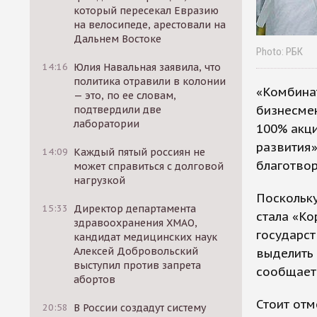
который пересекал Евразию
на велосипеде, арестовали на
Дальнем Востоке
Photo: РБК
14:16
Юлия Навальная заявила, что
политика отравили в колонии
«Комбинат
— это, по ее словам,
бизнесмен
подтвердили две
лаборатории
100% акц
развития»
14:09
Каждый пятый россиян не
благотвор
может справиться с долговой
нагрузкой
Поскольк
15:33
Директор департамента
стала «Ко
здравоохранения ХМАО,
государст
кандидат медицинских наук
Алексей Добровольский
выделить 
выступил против запрета
сообщает
абортов
Стоит отм
20:58
В России создадут систему