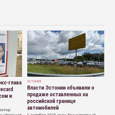
кс-глава
ЭСТОНИЯ
Власти Эстонии объявили о
recard
продаже оставленных на
сом и
российской границе
автомобилей
ектор
ы Wirecard
С октября 2025 года Транспортный