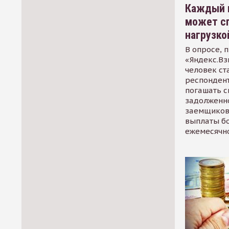
Каждый 
может сп
нагрузко
В опросе, 
«Яндекс.Вз
человек ст
респондент
погашать 
задолженно
заемщиков
выплаты б
ежемесячн