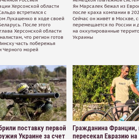
ации Херсонской области
Ян Марсалек бежал из Евр
альдо встретился с
после краха компании в 202
ом Лукашенко в ходе своей
Сейчас он живёт в Москве, 
Беларусь. После этого
перемещается по России и 
глава Херсонской области
на оккупированные террит
налистам, что регион готов
Украины
инску часть побережья
и Черного морей
рили поставку первой
Гражданина Франции,
ружия Украине за счет
пересекал Евразию на