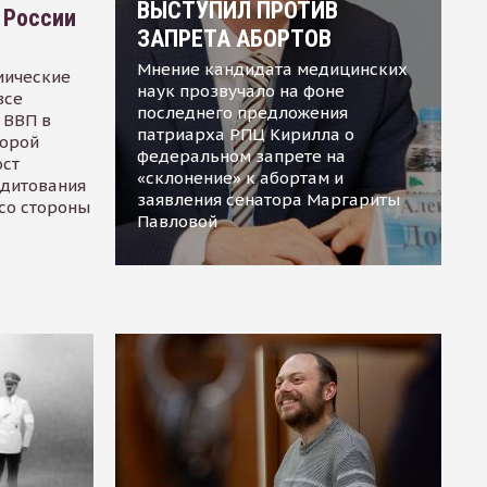
ВЫСТУПИЛ ПРОТИВ
 России
ЗАПРЕТА АБОРТОВ
Мнение кандидата медицинских
мические
наук прозвучало на фоне
все
последнего предложения
 ВВП в
патриарха РПЦ Кирилла о
торой
федеральном запрете на
ост
«склонение» к абортам и
едитования
заявления сенатора Маргариты
 со стороны
Павловой