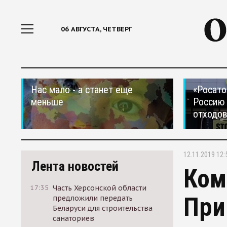
06 АВГУСТА, ЧЕТВЕРГ
Нас мало - а станет еще
«Росато
меньше
Россию 
отходо
12.11.2019 12:
Лента новостей
Ком
17:35
Часть Херсонской области
При
предложили передать
Беларуси для строительства
санаториев