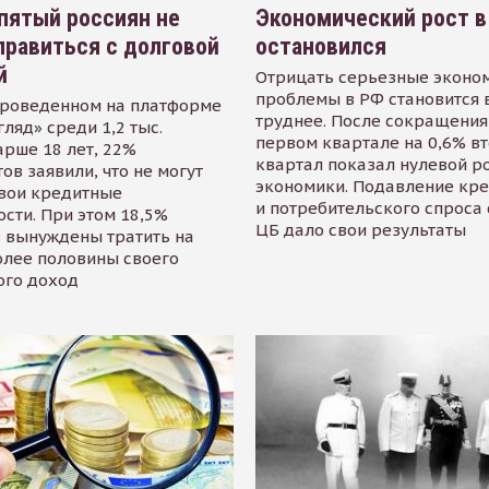
пятый россиян не
Экономический рост в
равиться с долговой
остановился
й
Отрицать серьезные эконо
проблемы в РФ становится 
проведенном на платформе
труднее. После сокращения
гляд» среди 1,2 тыс.
первом квартале на 0,6% в
арше 18 лет, 22%
квартал показал нулевой р
ов заявили, что не могут
экономики. Подавление кр
свои кредитные
и потребительского спроса
сти. При этом 18,5%
ЦБ дало свои результаты
 вынуждены тратить на
олее половины своего
ого доход