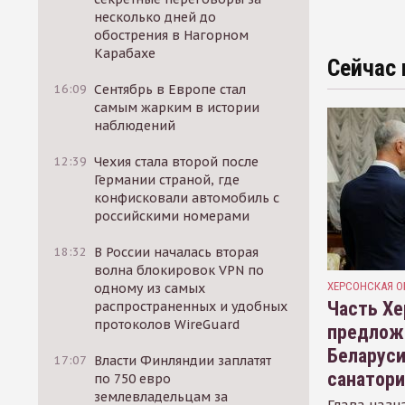
несколько дней до
обострения в Нагорном
Карабахе
Сейчас 
16:09
Сентябрь в Европе стал
самым жарким в истории
наблюдений
12:39
Чехия стала второй после
Германии страной, где
конфисковали автомобиль с
российскими номерами
18:32
В России началась вторая
волна блокировок VPN по
ХЕРСОНСКАЯ О
одному из самых
Часть Хе
распространенных и удобных
протоколов WireGuard
предлож
Беларуси
17:07
Власти Финляндии заплатят
санатор
по 750 евро
землевладельцам за
Глава назн