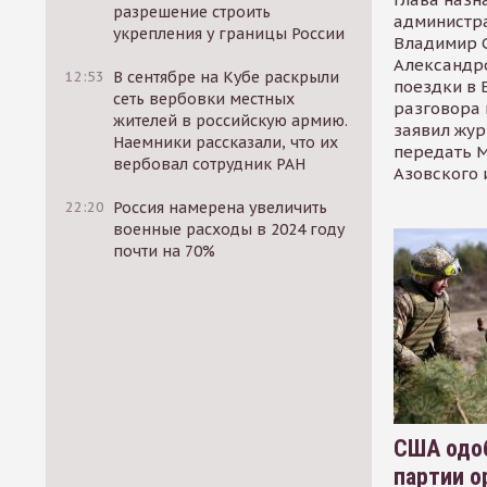
разрешение строить
администр
укрепления у границы России
Владимир С
Александр
12:53
В сентябре на Кубе раскрыли
поездки в 
сеть вербовки местных
разговора 
жителей в российскую армию.
заявил жур
Наемники рассказали, что их
передать М
вербовал сотрудник РАН
Азовского 
22:20
Россия намерена увеличить
военные расходы в 2024 году
почти на 70%
США одоб
партии о