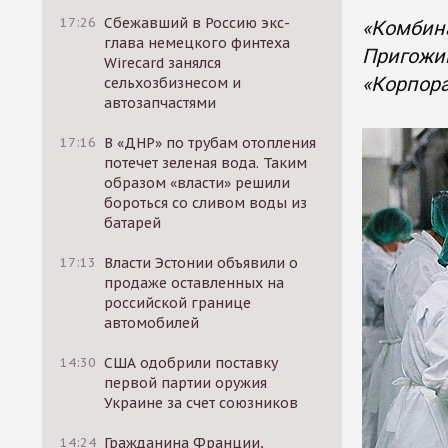
17:26
Сбежавший в Россию экс-
«Комбина
глава немецкого финтеха
Пригожин
Wirecard занялся
«Корпор
сельхозбизнесом и
автозапчастями
17:16
В «ДНР» по трубам отопления
потечет зеленая вода. Таким
образом «власти» решили
бороться со сливом воды из
батарей
17:13
Власти Эстонии объявили о
продаже оставленных на
российской границе
автомобилей
14:30
США одобрили поставку
первой партии оружия
Украине за счет союзников
14:24
Гражданина Франции,