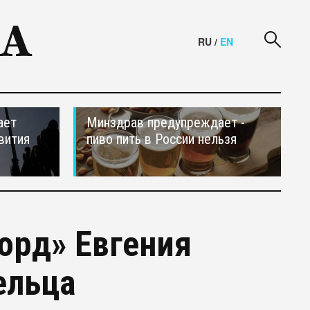
RU
/
EN
ает
Минздрав предупреждает -
вития
пиво пить в России нельзя
орд» Евгения
ельца