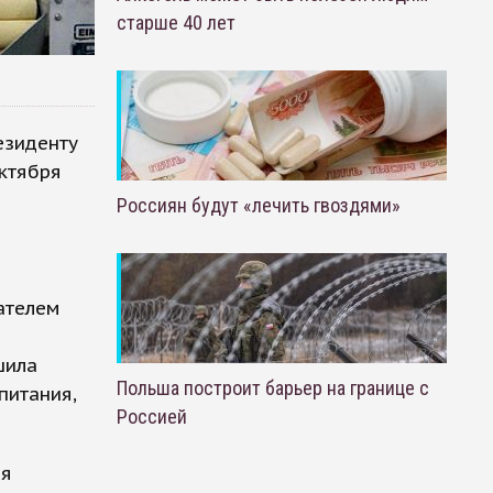
старше 40 лет
езиденту
ктября
Россиян будут «лечить гвоздями»
ателем
шила
Польша построит барьер на границе с
питания,
Россией
ия