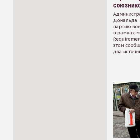
союзник
Администр
Дональда 
партию во
в рамках м
Requirement
этом сообщ
два источн