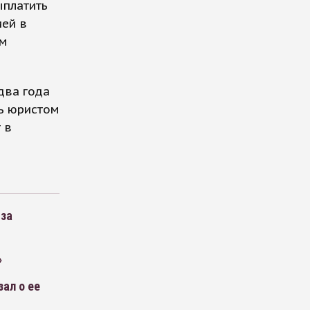
ыплатить
ией в
ом
два года
ть юристом
 в
-за
»
ал о ее