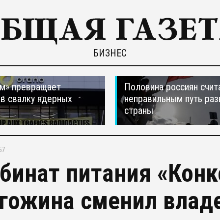
БИЗНЕС
м» превращает
Половина россиян счит
в свалку ядерных
неправильным путь раз
в
страны
57
бинат питания «Конк
гожина сменил влад