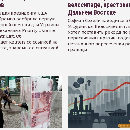
ов
велосипеде, арестова
Дальнем Востоке
ация президента США
Трампа одобрила первую
Софиан Сехили находится в
енной помощи для Украины
Уссурийска. Велосипедист,
еханизма Priority Ukraine
хотел поставить рекорд по 
s List. Об
пересечения Евразии, подо
ает Reuters со ссылкой на
незаконном пересечении р
ика, знакомых с ситуацией
границы