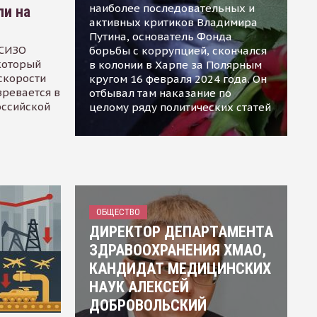
наиболее последовательных и
ли на
активных критиков Владимира
Путина, основатель Фонда
 СИЗО
борьбы с коррупцией, скончался
 который
в колонии в Харпе за Полярным
скорости
кругом 16 февраля 2024 года. Он
зревается в
отбывал там наказание по
оссийской
целому ряду политических статей
ОБЩЕСТВО
ДИРЕКТОР ДЕПАРТАМЕНТА
ЗДРАВООХРАНЕНИЯ ХМАО,
КАНДИДАТ МЕДИЦИНСКИХ
НАУК АЛЕКСЕЙ
ДОБРОВОЛЬСКИЙ