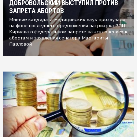
ДОБРОВОЛЬСКИЙ ВЫСТУПИЛ ПРОТИВ
ЗАПРЕТА АБОРТОВ
Мнение кандидата медицинских наук прозвучало
на фоне последнего предложения патриарха РПЦ
Кирилла о федеральном запрете на «склонение» к
абортам и заявления сенатора Маргариты
Павловой