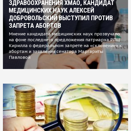
ЗДРАВООХРАНЕНИЯ ХМАО, КАНДИДАТ
МЕДИЦИНСКИХ НАУК АЛЕКСЕЙ
ДОБРОВОЛЬСКИЙ ВЫСТУПИЛ ПРОТИВ
ЗАПРЕТА АБОРТОВ
Мнение кандидата медицинских наук прозвучало
на фоне последнего предложения патриарха РПЦ
Кирилла о федеральном запрете на «склонение» к
абортам и заявления сенатора Маргариты
Павловой