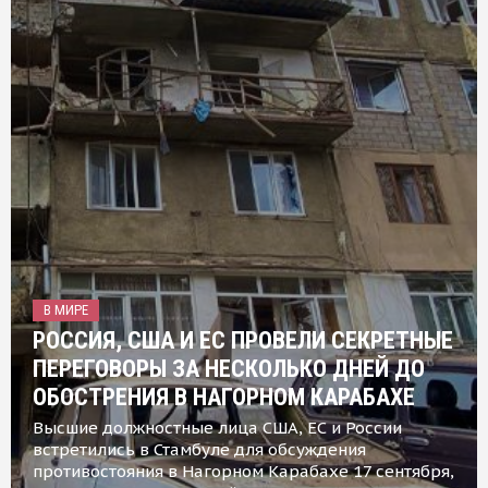
В МИРЕ
РОССИЯ, США И ЕС ПРОВЕЛИ СЕКРЕТНЫЕ
ПЕРЕГОВОРЫ ЗА НЕСКОЛЬКО ДНЕЙ ДО
ОБОСТРЕНИЯ В НАГОРНОМ КАРАБАХЕ
Высшие должностные лица США, ЕС и России
встретились в Стамбуле для обсуждения
противостояния в Нагорном Карабахе 17 сентября,