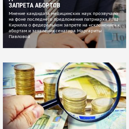
ЗАПРЕТА АБОРТОВ
Мнение кандидата медицинских наук прозвучало
на фоне последнего предложения патриарха РПЦ
Кирилла о федеральном запрете на «склонение» к
абортам и заявления сенатора Маргариты
Павловой