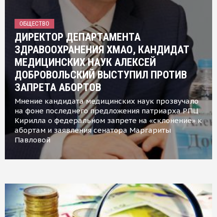
ОБЩЕСТВО
ДИРЕКТОР ДЕПАРТАМЕНТА
ЗДРАВООХРАНЕНИЯ ХМАО, КАНДИДАТ
МЕДИЦИНСКИХ НАУК АЛЕКСЕЙ
ДОБРОВОЛЬСКИЙ ВЫСТУПИЛ ПРОТИВ
ЗАПРЕТА АБОРТОВ
Мнение кандидата медицинских наук прозвучало
на фоне последнего предложения патриарха РПЦ
Кирилла о федеральном запрете на «склонение» к
абортам и заявления сенатора Маргариты
Павловой