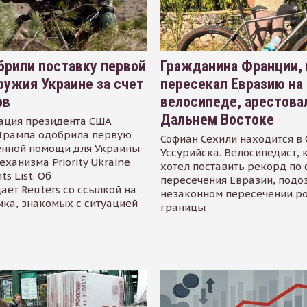
рили поставку первой
Гражданина Франции,
ружия Украине за счет
пересекал Евразию на
ов
велосипеде, арестова
Дальнем Востоке
ация президента США
Трампа одобрила первую
Софиан Сехили находится в
енной помощи для Украины
Уссурийска. Велосипедист,
еханизма Priority Ukraine
хотел поставить рекорд по 
s List. Об
пересечения Евразии, подо
ает Reuters со ссылкой на
незаконном пересечении р
ика, знакомых с ситуацией
границы