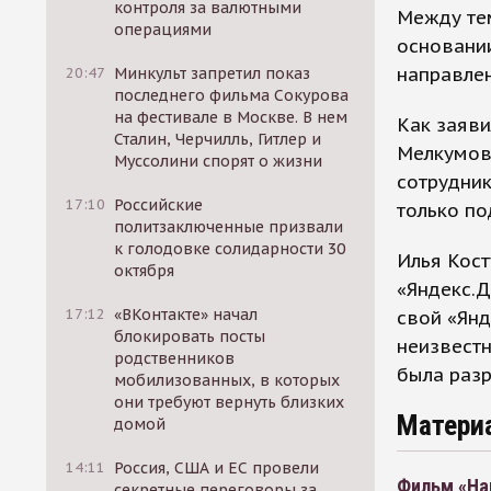
контроля за валютными
Между тем
операциями
основани
направлен
20:47
Минкульт запретил показ
последнего фильма Сокурова
на фестивале в Москве. В нем
Как заяви
Сталин, Черчилль, Гитлер и
Мелкумов
Муссолини спорят о жизни
сотрудник
17:10
Российские
только по
политзаключенные призвали
к голодовке солидарности 30
Илья Кост
октября
«Яндекс.Д
17:12
«ВКонтакте» начал
свой «Янд
блокировать посты
неизвестн
родственников
была разр
мобилизованных, в которых
они требуют вернуть близких
Матери
домой
14:11
Россия, США и ЕС провели
Фильм «На
секретные переговоры за