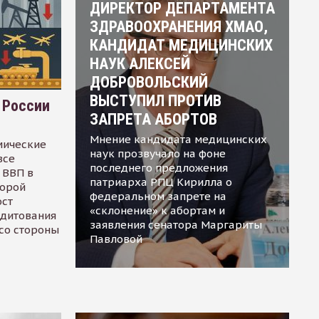
ДИРЕКТОР ДЕПАРТАМЕНТА
ЗДРАВООХРАНЕНИЯ ХМАО,
КАНДИДАТ МЕДИЦИНСКИХ
НАУК АЛЕКСЕЙ
ДОБРОВОЛЬСКИЙ
ВЫСТУПИЛ ПРОТИВ
 России
ЗАПРЕТА АБОРТОВ
Мнение кандидата медицинских
мические
наук прозвучало на фоне
все
последнего предложения
 ВВП в
патриарха РПЦ Кирилла о
торой
федеральном запрете на
ост
«склонение» к абортам и
едитования
заявления сенатора Маргариты
 со стороны
Павловой