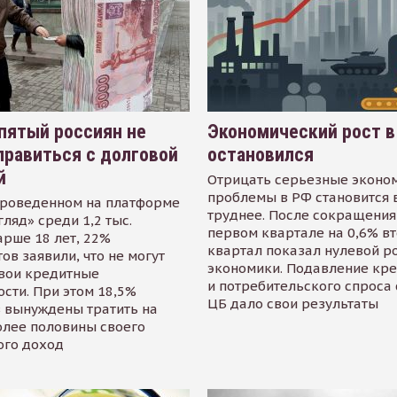
пятый россиян не
Экономический рост в
равиться с долговой
остановился
й
Отрицать серьезные эконо
проблемы в РФ становится 
проведенном на платформе
труднее. После сокращения
гляд» среди 1,2 тыс.
первом квартале на 0,6% в
арше 18 лет, 22%
квартал показал нулевой р
ов заявили, что не могут
экономики. Подавление кр
свои кредитные
и потребительского спроса
сти. При этом 18,5%
ЦБ дало свои результаты
 вынуждены тратить на
олее половины своего
ого доход