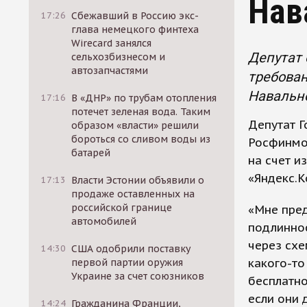
Нав
17:26
Сбежавший в Россию экс-
глава немецкого финтеха
Wirecard занялся
Депутат 
сельхозбизнесом и
автозапчастями
требован
Навально
17:16
В «ДНР» по трубам отопления
потечет зеленая вода. Таким
Депутат Г
образом «власти» решили
бороться со сливом воды из
Росфинмо
батарей
на счет и
«Яндекс.К
17:13
Власти Эстонии объявили о
продаже оставленных на
российской границе
«Мне пред
автомобилей
подлиннос
через схе
14:30
США одобрили поставку
какого-то
первой партии оружия
Украине за счет союзников
бесплатно
если они 
14:24
Гражданина Франции,