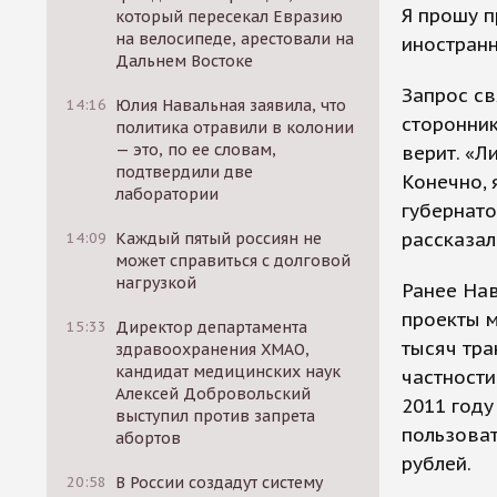
Я прошу п
который пересекал Евразию
на велосипеде, арестовали на
иностранн
Дальнем Востоке
Запрос св
14:16
Юлия Навальная заявила, что
сторонник
политика отравили в колонии
— это, по ее словам,
верит. «Л
подтвердили две
Конечно, 
лаборатории
губернато
рассказал
14:09
Каждый пятый россиян не
может справиться с долговой
нагрузкой
Ранее Нав
проекты м
15:33
Директор департамента
тысяч тра
здравоохранения ХМАО,
кандидат медицинских наук
частности
Алексей Добровольский
2011 году
выступил против запрета
пользоват
абортов
рублей.
20:58
В России создадут систему