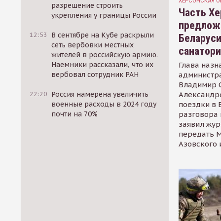
ХЕРСОНСКАЯ О
разрешение строить
Часть Хе
укрепления у границы России
предлож
12:53
В сентябре на Кубе раскрыли
Беларуси
сеть вербовки местных
санатор
жителей в российскую армию.
Глава назн
Наемники рассказали, что их
администр
вербовал сотрудник РАН
Владимир С
Александр
22:20
Россия намерена увеличить
поездки в 
военные расходы в 2024 году
разговора 
почти на 70%
заявил жур
передать М
Азовского 