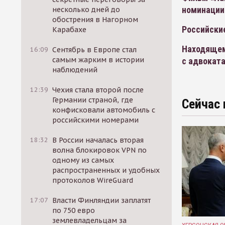
номинации
несколько дней до
обострения в Нагорном
Российски
Карабахе
Находящем
16:09
Сентябрь в Европе стал
самым жарким в истории
с адвокат
наблюдений
12:39
Чехия стала второй после
Германии страной, где
Сейчас 
конфисковали автомобиль с
российскими номерами
18:32
В России началась вторая
волна блокировок VPN по
одному из самых
распространенных и удобных
протоколов WireGuard
17:07
Власти Финляндии заплатят
по 750 евро
землевладельцам за