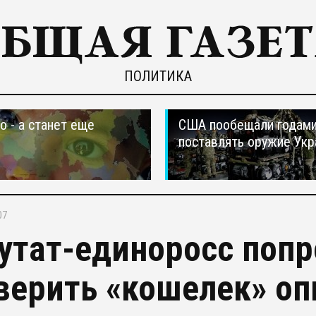
ПОЛИТИКА
о - а станет еще
США пообещали годам
поставлять оружие Укр
07
утат-единоросс поп
верить «кошелек» о