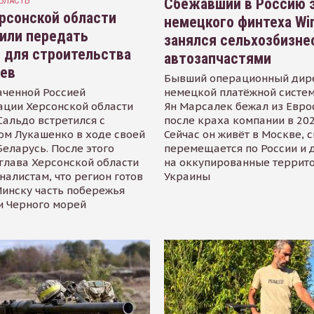
БЛАСТЬ
Сбежавший в Россию э
рсонской области
немецкого финтеха Wi
или передать
занялся сельхозбизне
 для строительства
автозапчастями
иев
Бывший операционный дир
аченной Россией
немецкой платёжной систем
ации Херсонской области
Ян Марсалек бежал из Евр
альдо встретился с
после краха компании в 202
ом Лукашенко в ходе своей
Сейчас он живёт в Москве, 
Беларусь. После этого
перемещается по России и 
глава Херсонской области
на оккупированные террит
налистам, что регион готов
Украины
инску часть побережья
и Черного морей