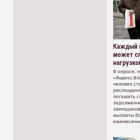
Каждый 
может сп
нагрузко
В опросе, 
«Яндекс.Вз
человек ст
респондент
погашать 
задолженно
заемщиков
выплаты б
ежемесячн