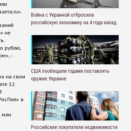
или
зета.ru».
Война с Украиной отбросила
российскую экономику на 4 года назад
ваний
» не
ь.
о рублю,
м», -
США пообещали годами поставлять
ых на свои
оружие Украине
ате 12
В
РосПил» в
5 млн
Российские покупатели недвижимости