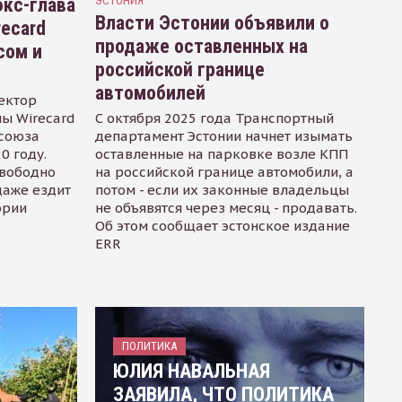
кс-глава
ЭСТОНИЯ
Власти Эстонии объявили о
recard
продаже оставленных на
сом и
российской границе
автомобилей
ектор
ы Wirecard
С октября 2025 года Транспортный
осоюза
департамент Эстонии начнет изымать
0 году.
оставленные на парковке возле КПП
свободно
на российской границе автомобили, а
даже ездит
потом - если их законные владельцы
ории
не объявятся через месяц - продавать.
Об этом сообщает эстонское издание
ERR
ПОЛИТИКА
ЮЛИЯ НАВАЛЬНАЯ
ЗАЯВИЛА, ЧТО ПОЛИТИКА