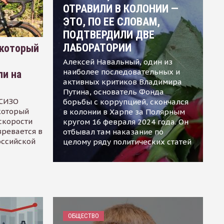
ОТРАВИЛИ В КОЛОНИИ —
ЭТО, ПО ЕЕ СЛОВАМ,
ПОДТВЕРДИЛИ ДВЕ
ЛАБОРАТОРИИ
 который
Алексей Навальный, один из
наиболее последовательных и
ли на
активных критиков Владимира
Путина, основатель Фонда
 СИЗО
борьбы с коррупцией, скончался
 который
в колонии в Харпе за Полярным
скорости
кругом 16 февраля 2024 года. Он
зревается в
отбывал там наказание по
оссийской
целому ряду политических статей
ОБЩЕСТВО