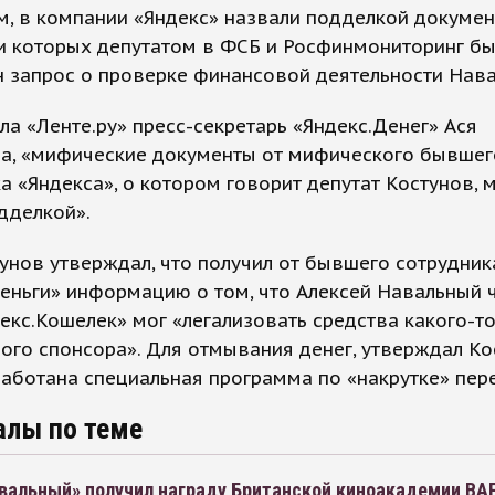
, в компании «Яндекс» назвали подделкой докумен
и которых депутатом в ФСБ и Росфинмониторинг б
 запрос о проверке финансовой деятельности Нава
ла «Ленте.ру» пресс-секретарь «Яндекс.Денег» Ася
а, «мифические документы от мифического бывшег
а «Яндекса», о котором говорит депутат Костунов, 
дделкой».
унов утверждал, что получил от бывшего сотрудник
еньги» информацию о том, что Алексей Навальный 
екс.Кошелек» мог «легализовать средства какого-т
ого спонсора». Для отмывания денег, утверждал Ко
аботана специальная программа по «накрутке» пер
алы по теме
вальный» получил награду Британской киноакадемии BA