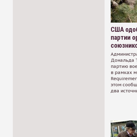
США одоб
партии о
союзник
Администр
Дональда 
партию во
в рамках м
Requirement
этом сообщ
два источн