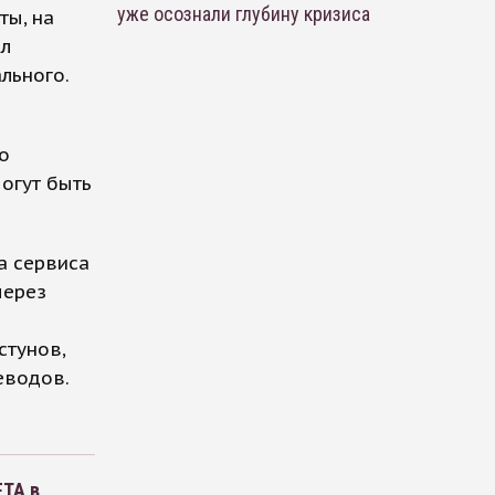
уже осознали глубину кризиса
ты, на
ыл
льного.
о
могут быть
а сервиса
через
о
стунов,
еводов.
FTA в