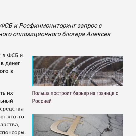
 ФСБ и Росфинмониторинг запрос с
ного оппозиционного блогера Алексея
л в ФСБ и
в денег
ого в
ть их
Польша построит барьер на границе с
льный
Россией
 средства
ют что-то
арства,
 спонсоры.