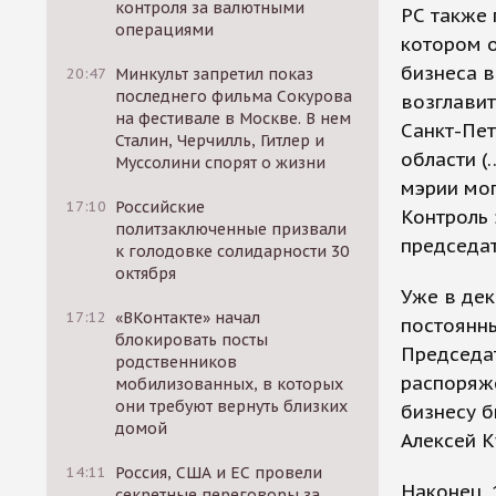
контроля за валютными
РС также 
операциями
котором о
бизнеса в
20:47
Минкульт запретил показ
последнего фильма Сокурова
возглавит
на фестивале в Москве. В нем
Санкт-Пет
Сталин, Черчилль, Гитлер и
области (
Муссолини спорят о жизни
мэрии мог
17:10
Российские
Контроль
политзаключенные призвали
председат
к голодовке солидарности 30
октября
Уже в дек
17:12
«ВКонтакте» начал
постоянны
блокировать посты
Председат
родственников
распоряж
мобилизованных, в которых
они требуют вернуть близких
бизнесу б
домой
Алексей К
14:11
Россия, США и ЕС провели
Наконец, 
секретные переговоры за