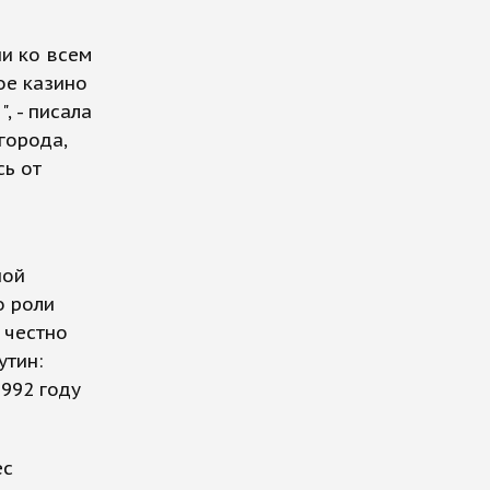
ии ко всем
ое казино
, - писала
города,
сь от
ной
о роли
 честно
утин:
1992 году
ес