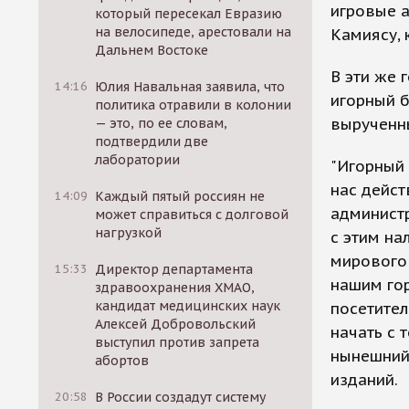
игровые а
который пересекал Евразию
на велосипеде, арестовали на
Камиясу, 
Дальнем Востоке
В эти же 
14:16
Юлия Навальная заявила, что
игорный б
политика отравили в колонии
вырученн
— это, по ее словам,
подтвердили две
лаборатории
"Игорный 
нас дейст
14:09
Каждый пятый россиян не
администр
может справиться с долговой
нагрузкой
с этим на
мирового 
15:33
Директор департамента
нашим го
здравоохранения ХМАО,
кандидат медицинских наук
посетител
Алексей Добровольский
начать с 
выступил против запрета
нынешний 
абортов
изданий.
20:58
В России создадут систему