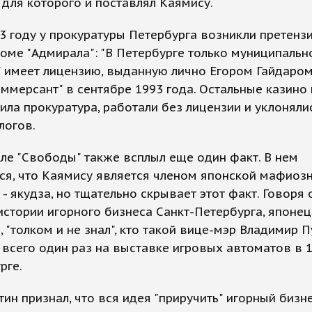
для которого и поставлял Каямису.
3 году у прокуратуры Петербурга возникли претенз
роме "Адмирала": "В Петербурге только муниципальн
 имеет лицензию, выданную лично Егором Гайдаром"
оммерсант" в сентябре 1993 года. Остальные казино 
ила прокуратура, работали без лицензии и уклоняли
логов.
ле "Свободы" также всплыл еще один факт. В нем
ся, что Каямису является членом японской мафиоз
 - якудза, но тщательно скрывает этот факт. Говоря 
истории игорного бизнеса Санкт-Петербурга, японец
, "толком и не знал", кто такой вице-мэр Владимир П
 всего один раз на выставке игровых автоматов в 
рге.
ин признал, что вся идея "приручить" игорный бизн