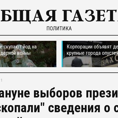
ПОЛИТИКА
е скупают йод на
Корпорации объявят д
ядерной войны
крупные города опусте
11
ануне выборов през
скопали" сведения о 