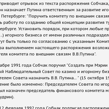
приводит отрывок из текста распоряжения Собчака,
н назначает Путина ответственным за развитие иг
 Петербурге: "Поручить комитету по внешним связя
ь работу по созданию общей концепции развития т
ербурге. Установить порядок, при котором любые п
….) игорного бизнеса от имени различных подразде
ут быть только по согласованию с указанным Комит
 за выполнением настоящего распоряжения возложи
еля комитета по внешним связям В.В.Путина".
абре 1991 года Собчак поручил "Создать при Мэрии
й Наблюдательный Совет по казино и игорному биз
елем Совета назначить В.В. Путина... " (15 октября 1
ение было изменено: Председателем Совета по иго
ыл назначен председатель финансового комитета м
удрин).
12 февраля 1992 года Собчак подписал распоряжен