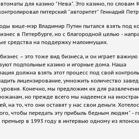
втоматы для казино "Нева". Это казино, по словам 
контролировал питерский "авторитет" Геннадий Петр
годы вице-мэр Владимир Путин пытался взять под к
изнес в Петербурге, но с благородной целью - напр
ые средства на поддержку малоимущих.
бизнес – это тоже вид бизнеса, и он играет важную ро
вуют подпольные казино и игорные дома. Наша
ация должна взять этот процесс под свой контроль
ладить лицензирование, умножить количество заве
уровня. Конечно, мы предложим их для развлечени
рожанам, но прежде всего мы надеемся на иностра
ей, на то, что они оставят у нас свои деньги. Хотело
того, чтобы передать эту прибыль бедным людям" - 
премьер в 1993 году в интервью одному из японск