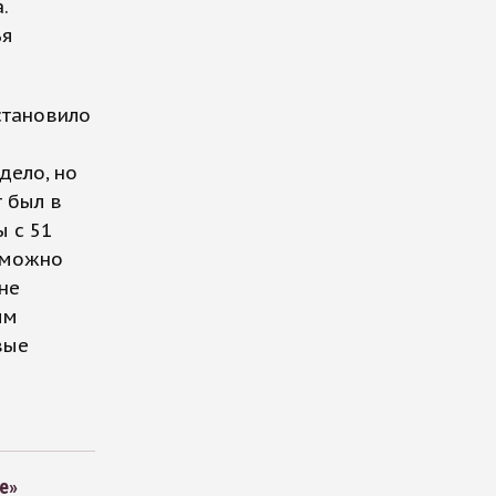
.
ья
установило
дело, но
 был в
ы с 51
о можно
не
ым
вые
е»