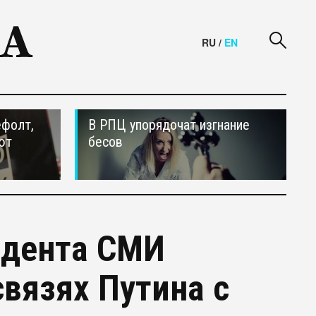
RU
/
EN
ефолт,
В РПЦ упорядочат изгнание
ют
бесов
идента СМИ
связях Путина с