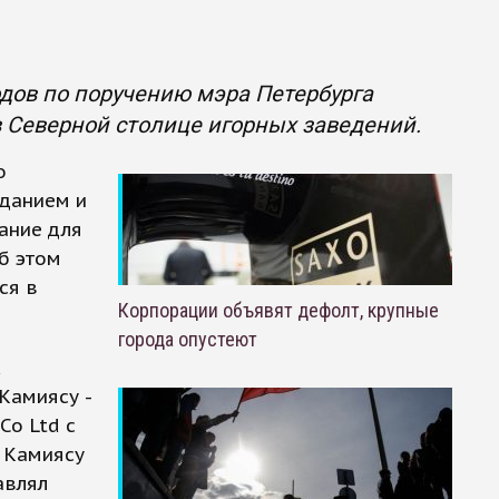
дов по поручению мэра Петербурга
 Северной столице игорных заведений.
о
зданием и
ание для
б этом
ся в
Корпорации объявят дефолт, крупные
города опустеют
Камиясу -
Co Ltd с
 Камиясу
авлял