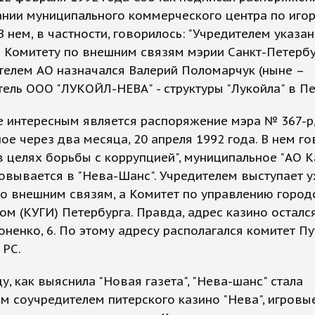
ании муниципального коммерческого центра по иго
 В нем, в частности, говорилось: "Учредителем указа
 Комитету по внешним связям мэрии Санкт-Петербур
телем АО назначался Валерий Поломарчук (ныне –
ель ООО "ЛУКОЙЛ-НЕВА" - структуры "Лукойла" в Пе
 интересным является распоряжение мэра № 367-р
е через два месяца, 20 апреля 1992 года. В нем го
"в целях борьбы с коррупцией", муниципальное "АО К
вывается в "Нева-Шанс". Учредителем выступает у
о внешним связям, а Комитет по управлению город
м (КУГИ) Петербурга. Правда, адрес казино остал
тоненко, 6. По этому адресу располагался комитет Пу
 РС.
ду, как выяснила "Новая газета", "Нева-шанс" стала
м соучредителем питерского казино "Нева", игровы