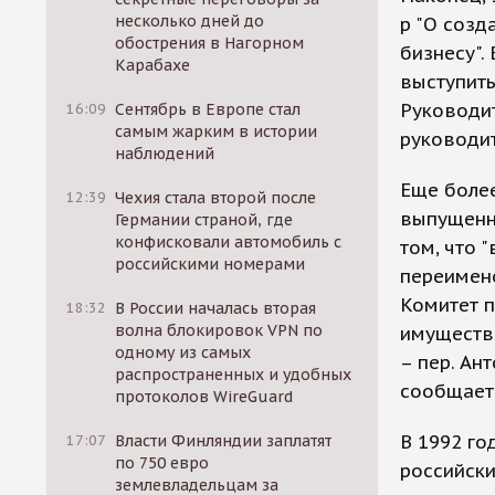
несколько дней до
р "О созд
обострения в Нагорном
бизнесу".
Карабахе
выступить
Руководи
16:09
Сентябрь в Европе стал
самым жарким в истории
руководит
наблюдений
Еще более
12:39
Чехия стала второй после
выпущенно
Германии страной, где
конфисковали автомобиль с
том, что 
российскими номерами
переимено
Комитет п
18:32
В России началась вторая
волна блокировок VPN по
имущество
одному из самых
– пер. Ан
распространенных и удобных
сообщает
протоколов WireGuard
В 1992 го
17:07
Власти Финляндии заплатят
по 750 евро
российски
землевладельцам за