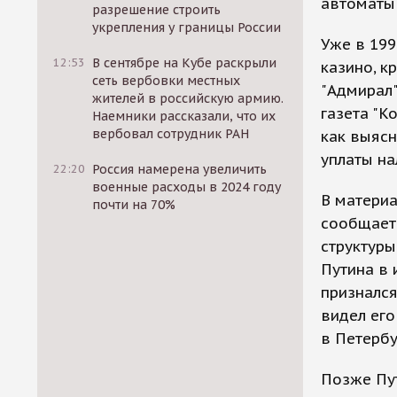
автоматы 
разрешение строить
укрепления у границы России
Уже в 199
12:53
В сентябре на Кубе раскрыли
казино, к
сеть вербовки местных
"Адмирал"
жителей в российскую армию.
газета "К
Наемники рассказали, что их
вербовал сотрудник РАН
как выясн
уплаты на
22:20
Россия намерена увеличить
военные расходы в 2024 году
В материа
почти на 70%
сообщает
структуры
Путина в 
признался
видел его
в Петербу
Позже Пут