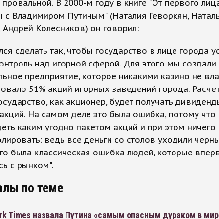
 провальной. В 2000-м году в книге "От первого лица
 с Владимиром Путиным" (Наталия Геворкян, Натал
 Андрей Колесников) он говорил:
лся сделать так, чтобы государство в лице города 
онтроль над игорной сферой. Для этого мы создали
ьное предприятие, которое никакими казино не вла
овало 51% акций игорных заведений города. Расчет
государство, как акционер, будет получать дивиденд
акций. На самом деле это была ошибка, потому чт
еть каким угодно пакетом акций и при этом ничего 
лировать: ведь все деньги со столов уходили черн
 Это была классическая ошибка людей, которые впер
сь с рынком".
алы по теме
rk Times назвала Путина «самым опасным дураком в мир