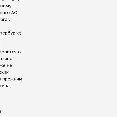
рному
нного АО
га".
тербурге).
,
ворится о
азино"
же не
ским
ся прежним
тина,
е