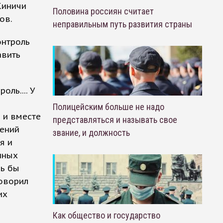
Киничи
Половина россиян считает
ов.
неправильным путь развития страны
онтроль
авить
ль.... У
Полицейским больше не надо
 и вместе
представляться и называть свое
дений
звание, и должность
я и
нных
сь бы
говорил
их
Как общество и государство