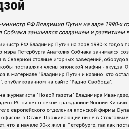
дзой
министр РФ Владимир Путин на заре 1990-х го
 Собчака занимался созданием и развитием в
инистр РФ Владимир Путин на заре 1990-х годов п
ю мэра Петербурга Анатолия Собчака занимался со
 в Северной столице игорных заведений, оборудов
кобы поставляли члены японской мафии - якудза. О
я в материале "Владимир Путин и казино: кто остал
, опубликованном на сайте "Радио Свобода".
на журналиста "Новой газеты" Владимира Иванидзе,
дент РС пишет о неком гражданине Японии Киничи 
еле европейского отделения японской фирмы Dyna
 офисом в Осаке. Проживающий ныне в Стокгольме
т, что в начале 90-х жил в Петербурге, так как пост