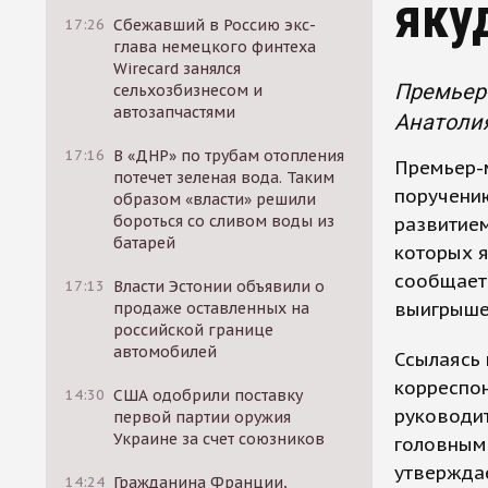
яку
17:26
Сбежавший в Россию экс-
глава немецкого финтеха
Wirecard занялся
Премьер-
сельхозбизнесом и
автозапчастями
Анатолия
17:16
В «ДНР» по трубам отопления
Премьер-м
потечет зеленая вода. Таким
поручени
образом «власти» решили
бороться со сливом воды из
развитием
батарей
которых я
сообщаетс
17:13
Власти Эстонии объявили о
выигрыше"
продаже оставленных на
российской границе
автомобилей
Ссылаясь 
корреспон
14:30
США одобрили поставку
руководит
первой партии оружия
Украине за счет союзников
головным
утверждае
14:24
Гражданина Франции,