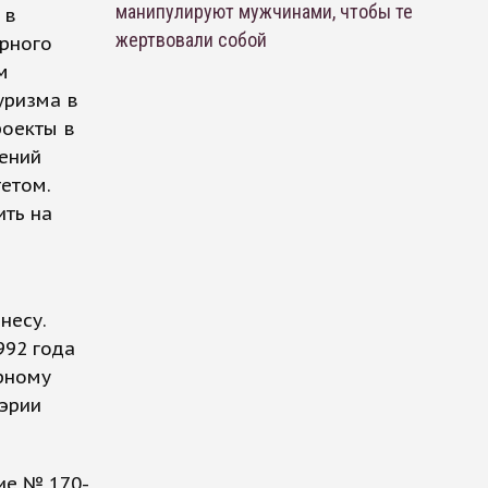
манипулируют мужчинами, чтобы те
 в
жертвовали собой
орного
м
уризма в
роекты в
лений
етом.
ть на
несу.
992 года
рному
эрии
ие № 170-