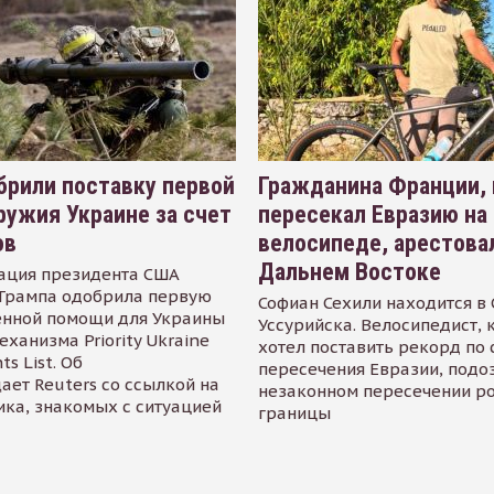
рили поставку первой
Гражданина Франции,
ружия Украине за счет
пересекал Евразию на
ов
велосипеде, арестова
Дальнем Востоке
ация президента США
Трампа одобрила первую
Софиан Сехили находится в
енной помощи для Украины
Уссурийска. Велосипедист,
еханизма Priority Ukraine
хотел поставить рекорд по 
s List. Об
пересечения Евразии, подо
ает Reuters со ссылкой на
незаконном пересечении р
ика, знакомых с ситуацией
границы