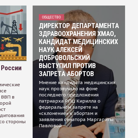
ОБЩЕСТВО
ДИРЕКТОР ДЕПАРТАМЕНТА
ЗДРАВООХРАНЕНИЯ ХМАО,
КАНДИДАТ МЕДИЦИНСКИХ
НАУК АЛЕКСЕЙ
ДОБРОВОЛЬСКИЙ
ВЫСТУПИЛ ПРОТИВ
 России
ЗАПРЕТА АБОРТОВ
Мнение кандидата медицинских
мические
наук прозвучало на фоне
все
последнего предложения
 ВВП в
патриарха РПЦ Кирилла о
торой
федеральном запрете на
ост
«склонение» к абортам и
едитования
заявления сенатора Маргариты
 со стороны
Павловой