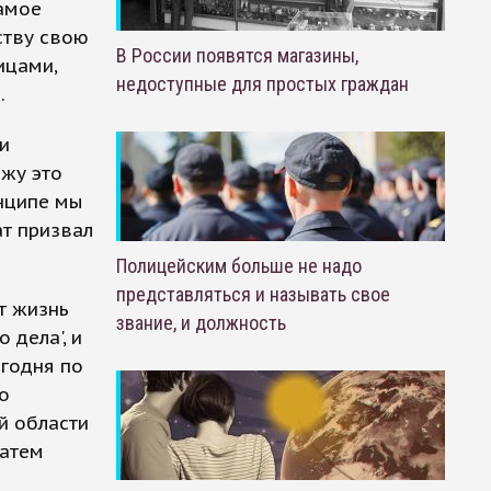
самое
ству свою
В России появятся магазины,
ицами,
недоступные для простых граждан
.
и
ажу это
инципе мы
ат призвал
Полицейским больше не надо
представляться и называть свое
т жизнь
звание, и должность
 дела', и
егодня по
то
й области
затем