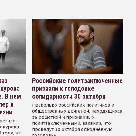
каз
Российские политзаключенные
окурова
призвали к голодовке
. В нем
солидарности 30 октября
лер и
Несколько российских политиков и
общественных деятелей, находящихся
изни
за решеткой и признанных
ретило
политзаключенными, заявили, что
Сокурова
проведут 30 октября однодневную
 году, на
голодовку