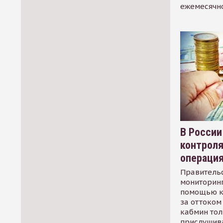
ежемесячн
В России
контрол
операци
Правительс
мониторинг
помощью к
за оттоком 
кабмин тол
прислушив