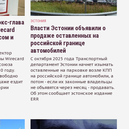
кс-глава
ЭСТОНИЯ
Власти Эстонии объявили о
recard
продаже оставленных на
сом и
российской границе
автомобилей
ектор
ы Wirecard
С октября 2025 года Транспортный
осоюза
департамент Эстонии начнет изымать
0 году.
оставленные на парковке возле КПП
свободно
на российской границе автомобили, а
даже ездит
потом - если их законные владельцы
ории
не объявятся через месяц - продавать.
Об этом сообщает эстонское издание
ERR