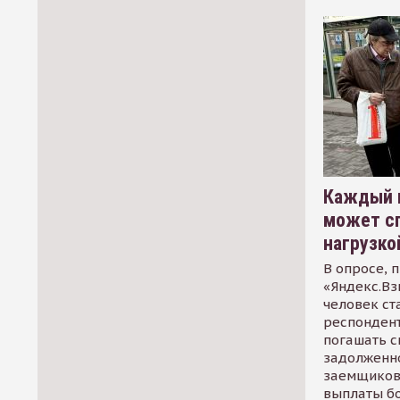
Каждый 
может сп
нагрузко
В опросе, 
«Яндекс.Вз
человек ст
респондент
погашать 
задолженно
заемщиков
выплаты б