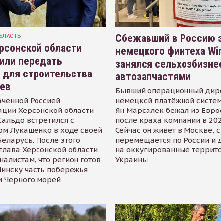
БЛАСТЬ
Сбежавший в Россию э
рсонской области
немецкого финтеха Wi
или передать
занялся сельхозбизне
 для строительства
автозапчастями
иев
Бывший операционный дир
аченной Россией
немецкой платёжной систем
ации Херсонской области
Ян Марсалек бежал из Евр
альдо встретился с
после краха компании в 202
ом Лукашенко в ходе своей
Сейчас он живёт в Москве, 
Беларусь. После этого
перемещается по России и 
глава Херсонской области
на оккупированные террит
налистам, что регион готов
Украины
инску часть побережья
и Черного морей