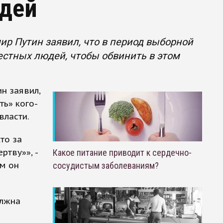
юдей
р Путин заявил, что в период выборной
вестных людей, чтобы обвинить в этом
н заявил,
ть» кого-
власти.
то за
ртву»», -
Какое питание приводит к сердечно-
ом он
сосудистым заболеваниям?
олжна