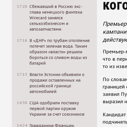
ког
17:26
Сбежавший в Россию экс-
глава немецкого финтеха
Wirecard занялся
Премьер-
сельхозбизнесом и
автозапчастями
кампании
действу
17:16
В «ДНР» по трубам отопления
потечет зеленая вода. Таким
Премьер-м
образом «власти» решили
бороться со сливом воды из
что в пер
батарей
то из изв
17:13
Власти Эстонии объявили о
По словам
продаже оставленных на
российской границе
границей 
автомобилей
заявил Пу
выразил н
14:30
США одобрили поставку
первой партии оружия
Кандидат 
Украине за счет союзников
подчинят
14:24
Гражданина Франции,