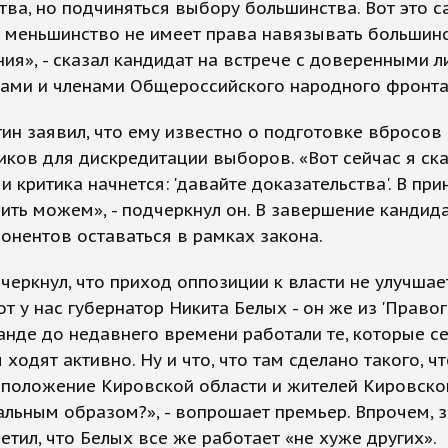
ва, но подчиняться выбору большинства. Вот это 
и меньшинство не имеет права навязывать большин
ния», - сказал кандидат на встрече с доверенными л
гами и членами Общероссийского народного фронта
ин заявил, что ему известно о подготовке вбросов 
ков для дискредитации выборов. «Вот сейчас я ск
 и критика начнется: 'давайте доказательства'. В пр
ить можем», - подчеркнул он. В завершение кандид
онентов оставаться в рамках закона.
черкнул, что приход оппозиции к власти не улучшае
от у нас губернатор Никита Белых - он же из 'Правого
анде до недавнего времени работали те, которые с
ходят активно. Ну и что, что там сделано такого, ч
 положение Кировской области и жителей Кировско
льным образом?», - вопрошает премьер. Впрочем, 
етил, что Белых все же работает «не хуже других».