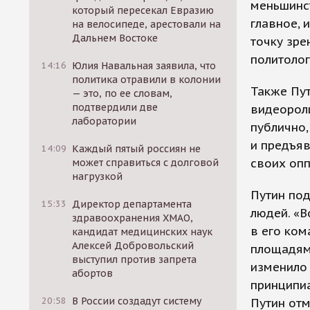
меньшинст
который пересекал Евразию
главное, 
на велосипеде, арестовали на
Дальнем Востоке
точку зре
политоло
14:16
Юлия Навальная заявила, что
политика отравили в колонии
Также Пут
— это, по ее словам,
подтвердили две
видеороли
лаборатории
публично,
и предъяв
14:09
Каждый пятый россиян не
своих опп
может справиться с долговой
нагрузкой
Путин под
15:33
Директор департамента
людей. «В
здравоохранения ХМАО,
в его ком
кандидат медицинских наук
Алексей Добровольский
площадям 
выступил против запрета
изменило
абортов
принципиа
20:58
В России создадут систему
Путин отм