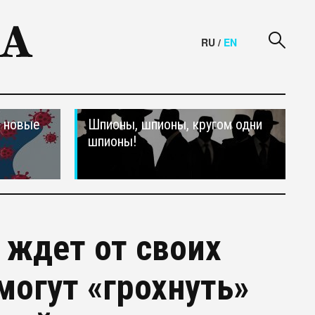
RU
/
EN
и новые
Шпионы, шпионы, кругом одни
шпионы!
 ждет от своих
могут «грохнуть»