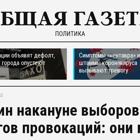
ПОЛИТИКА
ции объявят дефолт,
Симптомы «кентавра» 
 города опустеют
штаммы коронавируса
вызывают тревогу
52
ин накануне выборов
гов провокаций: они 