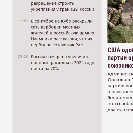
разрешение строить
укрепления у границы России
12:53
В сентябре на Кубе раскрыли
сеть вербовки местных
жителей в российскую армию.
Наемники рассказали, что их
вербовал сотрудник РАН
США одоб
партии о
22:20
Россия намерена увеличить
военные расходы в 2024 году
союзник
почти на 70%
Администр
Дональда 
партию во
в рамках м
Requirement
этом сообщ
два источн