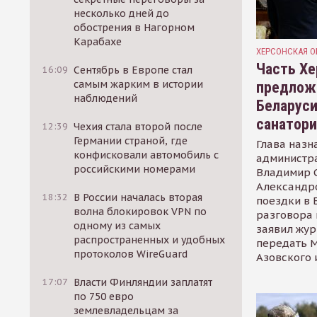
несколько дней до
обострения в Нагорном
Карабахе
ХЕРСОНСКАЯ О
Часть Хе
16:09
Сентябрь в Европе стал
самым жарким в истории
предлож
наблюдений
Беларуси
санатор
12:39
Чехия стала второй после
Германии страной, где
Глава назн
конфисковали автомобиль с
администр
российскими номерами
Владимир С
Александр
18:32
В России началась вторая
поездки в 
волна блокировок VPN по
разговора 
одному из самых
заявил жур
распространенных и удобных
передать М
протоколов WireGuard
Азовского 
17:07
Власти Финляндии заплатят
по 750 евро
землевладельцам за