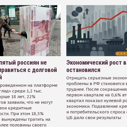
пятый россиян не
Экономический рост в
равиться с долговой
остановился
й
Отрицать серьезные эконо
проблемы в РФ становится 
проведенном на платформе
труднее. После сокращения
гляд» среди 1,2 тыс.
первом квартале на 0,6% в
арше 18 лет, 22%
квартал показал нулевой р
ов заявили, что не могут
экономики. Подавление кр
свои кредитные
и потребительского спроса
сти. При этом 18,5%
ЦБ дало свои результаты
 вынуждены тратить на
олее половины своего