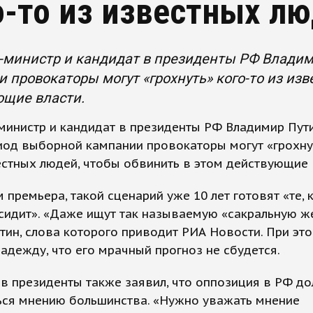
о-то из известных л
министр и кандидат в президенты РФ Владими
 провокаторы могут «грохнуть» кого-то из из
ющие власти.
инистр и кандидат в президенты РФ Владимир Пути
иод выборной кампании провокаторы могут «грохну
естных людей, чтобы обвинить в этом действующие 
 премьера, такой сценарий уже 10 лет готовят «те, к
сидит». «Даже ищут так называемую «сакральную же
тин, слова которого приводит РИА Новости. При эт
адежду, что его мрачный прогноз не сбудется.
в президенты также заявил, что оппозиция в РФ д
ься мнению большинства. «Нужно уважать мнение