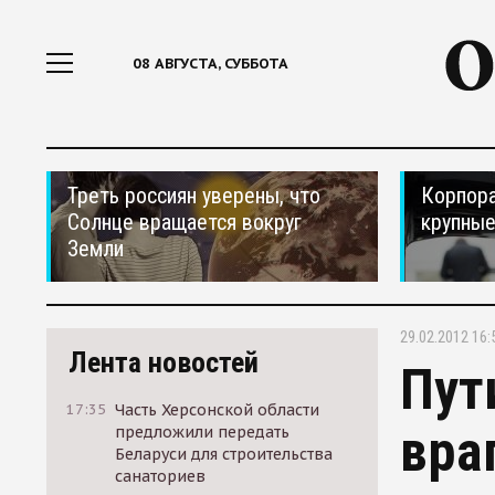
08 АВГУСТА, СУББОТА
Треть россиян уверены, что
Корпора
Солнце вращается вокруг
крупные
Земли
29.02.2012 16:
Лента новостей
Пут
17:35
Часть Херсонской области
вра
предложили передать
Беларуси для строительства
санаториев