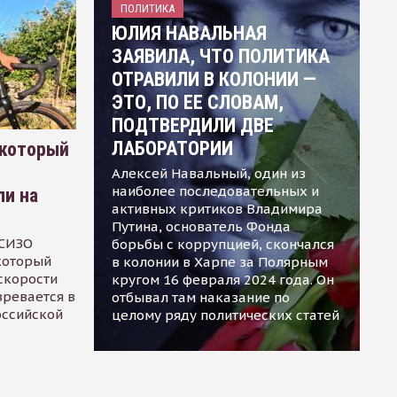
ПОЛИТИКА
ЮЛИЯ НАВАЛЬНАЯ
ЗАЯВИЛА, ЧТО ПОЛИТИКА
ОТРАВИЛИ В КОЛОНИИ —
ЭТО, ПО ЕЕ СЛОВАМ,
ПОДТВЕРДИЛИ ДВЕ
ЛАБОРАТОРИИ
 который
Алексей Навальный, один из
наиболее последовательных и
ли на
активных критиков Владимира
Путина, основатель Фонда
 СИЗО
борьбы с коррупцией, скончался
 который
в колонии в Харпе за Полярным
скорости
кругом 16 февраля 2024 года. Он
зревается в
отбывал там наказание по
оссийской
целому ряду политических статей