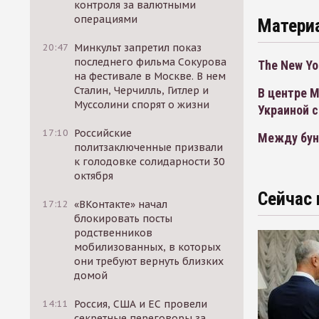
контроля за валютными
операциями
Матери
20:47
Минкульт запретил показ
последнего фильма Сокурова
The New Yo
на фестивале в Москве. В нем
Сталин, Черчилль, Гитлер и
В центре 
Муссолини спорят о жизни
Украиной 
17:10
Российские
Между бун
политзаключенные призвали
к голодовке солидарности 30
октября
Сейчас 
17:12
«ВКонтакте» начал
блокировать посты
родственников
мобилизованных, в которых
они требуют вернуть близких
домой
14:11
Россия, США и ЕС провели
секретные переговоры за