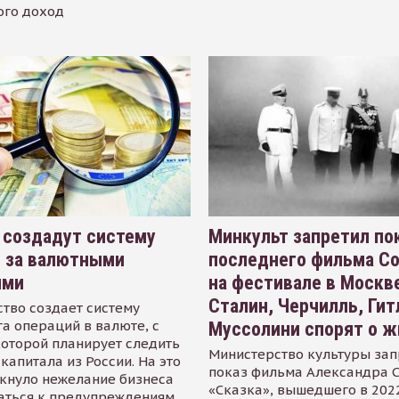
ого доход
 создадут систему
Минкульт запретил по
я за валютными
последнего фильма С
ями
на фестивале в Москве
Сталин, Черчилль, Гит
тво создает систему
а операций в валюте, с
Муссолини спорят о ж
оторой планирует следить
Министерство культуры зап
капитала из России. На это
показ фильма Александра 
кнуло нежелание бизнеса
«Сказка», вышедшего в 2022
аться к предупреждениям