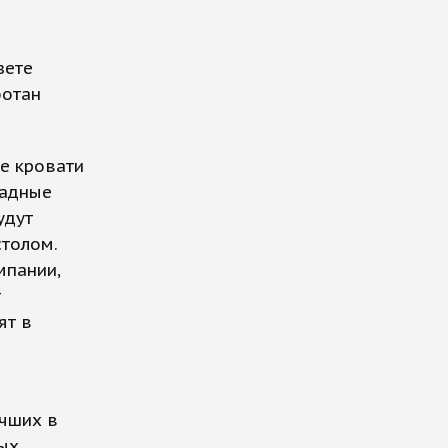
зете
ботан
е кровати
ладные
удут
толом.
мпании,
т
ят в
учших в
ных