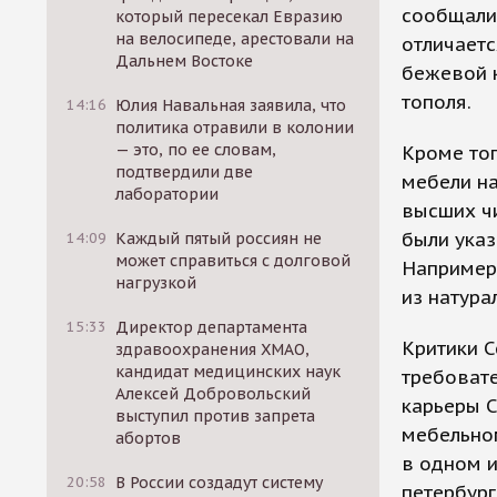
сообщали,
который пересекал Евразию
на велосипеде, арестовали на
отличаетс
Дальнем Востоке
бежевой к
тополя.
14:16
Юлия Навальная заявила, что
политика отравили в колонии
— это, по ее словам,
Кроме то
подтвердили две
мебели на
лаборатории
высших чи
были ука
14:09
Каждый пятый россиян не
может справиться с долговой
Например,
нагрузкой
из натура
15:33
Директор департамента
Критики С
здравоохранения ХМАО,
кандидат медицинских наук
требоват
Алексей Добровольский
карьеры С
выступил против запрета
мебельном
абортов
в одном и
20:58
В России создадут систему
петербург