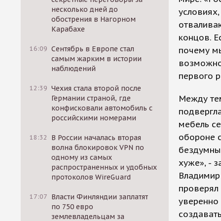
несколько дней до
условиях,
обострения в Нагорном
отваливаю
Карабахе
концов. Е
16:09
Сентябрь в Европе стал
почему мы
самым жарким в истории
возможнос
наблюдений
первого 
12:39
Чехия стала второй после
Между те
Германии страной, где
конфисковали автомобиль с
подвергла
российскими номерами
мебель се
обороне с
18:32
В России началась вторая
волна блокировок VPN по
бездумные
одному из самых
хуже», -
распространенных и удобных
Владимир 
протоколов WireGuard
проверял 
17:07
Власти Финляндии заплатят
уверенно 
по 750 евро
создавать
землевладельцам за