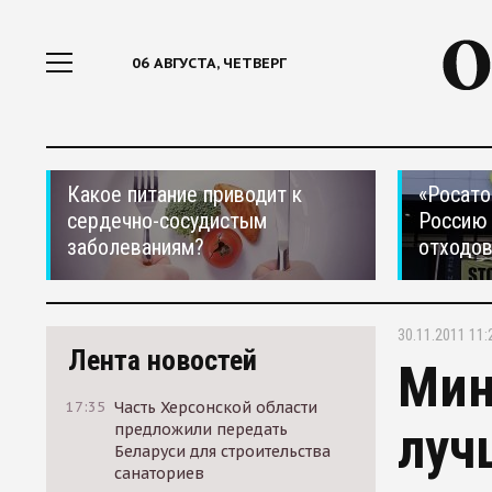
06 АВГУСТА, ЧЕТВЕРГ
Какое питание приводит к
«Росато
сердечно-сосудистым
Россию 
заболеваниям?
отходо
30.11.2011 11:
Лента новостей
Мин
17:35
Часть Херсонской области
луч
предложили передать
Беларуси для строительства
санаториев