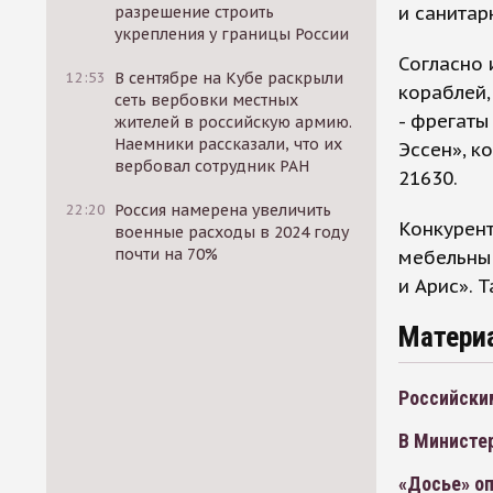
и санитар
разрешение строить
укрепления у границы России
Согласно 
12:53
В сентябре на Кубе раскрыли
кораблей,
сеть вербовки местных
- фрегаты
жителей в российскую армию.
Наемники рассказали, что их
Эссен», к
вербовал сотрудник РАН
21630.
22:20
Россия намерена увеличить
Конкурент
военные расходы в 2024 году
почти на 70%
мебельный
и Арис». 
Матери
Российски
В Министе
«Досье» о