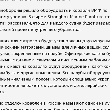
инобороны решило оборудовать и корабли ВМФ по
ому уровню. В фирме Strongbox Marine Furniture га
и» рассказали, что для каждого судна будет разра
льный проект внутреннего убранства.
ниях для матросов будут установлены двухъярусны
дическими матрасами, шкафы для личных вещей, ск
тулья, закрепленные на палубе. Офицерские каюты б
ыми, с диваном, санузлом и письменным рабочим с
чных кают на кораблях будут оборудованы кают-ко
камбузы и другие помещения. Все палубы оборудую
йным «наливным полом», который специально укреп
нтирования ракетных установок и артиллерийских
ов.
ю отделку кораблей в России называют одной из л
ссийские моряки наконец будут служить в нормаль