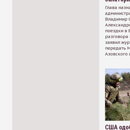
Глава назн
администр
Владимир С
Александр
поездки в 
разговора 
заявил жур
передать М
Азовского 
США одоб