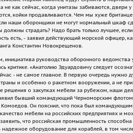
 а не как сейчас, когда унитазы забиваются, двери 
тся, койки продавливаются. Чем мы хуже британце
сли наши оборонщики не могут нормальный шкаф сд
 должны страдать? Надо брать только лучшее, если
ть есть, - заявил действующий морской офицер, к
ранга Константин Новокрещенов.
м, инициатива руководства оборонного ведомства 
сь критике. «Анатолию Эдуардовичу следует осознат
йчас - не самое главное. В первую очередь нужно д
траны и особенно о ракетном вооружении, а не пр
 решения о закупках мебели за рубежом, наши дел
 заявил бывший командующий Черноморским флотом
Комоедов. Он пояснил, что пока был командующим,
качество мебели на российских предприятиях и мо
заявить, что российская промышленность способна
 надежное оборудование для кораблей, в том числ