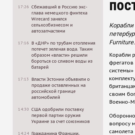
пос
17:26
Сбежавший в Россию экс-
глава немецкого финтеха
Wirecard занялся
Корабли 
сельхозбизнесом и
автозапчастями
петербур
Furniture.
17:16
В «ДНР» по трубам отопления
потечет зеленая вода. Таким
Корабли р
образом «власти» решили
бороться со сливом воды из
фрегатов
батарей
системы» 
комплекту
17:13
Власти Эстонии объявили о
продаже оставленных на
британца
российской границе
своим бо
автомобилей
Военно-М
14:30
США одобрили поставку
Оборонно
первой партии оружия
Украине за счет союзников
вопросу м
самолета
14:24
Гражданина Франции,