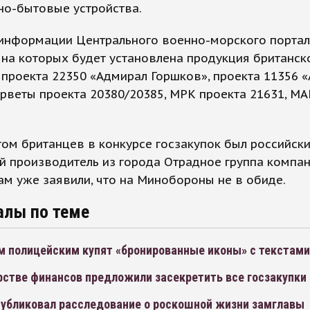
но-бытовые устройства.
информации Центрального военно-морского портал
 на которых будет установлена продукция британс
 проекта 22350 «Адмирал Горшков», проекта 11356 
орветы проекта 20380/20385, МРК проекта 21631, МА
ом британцев в конкурсе госзакупок был российск
 производитель из города Отрадное группа компан
Там уже заявили, что на Минобороны не в обиде.
алы по теме
м полицейским купят «бронированные иконы» с текстами
рстве финансов предложили засекретить все госзакупки
публиковал расследование о роскошной жизни замглавы