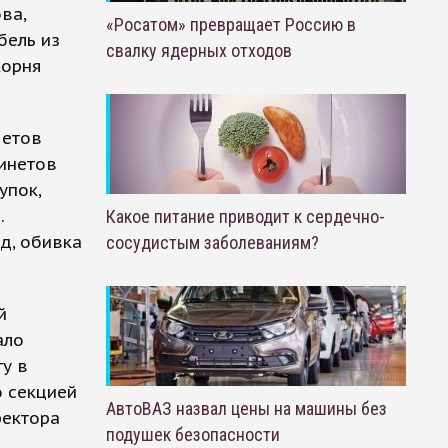
ва,
«Росатом» превращает Россию в
бель из
свалку ядерных отходов
корня
метов
бинетов
упок,
.
Какое питание приводит к сердечно-
д, обивка
сосудистым заболеваниям?
й
ало
ту в
о секцией
АвтоВАЗ назвал цены на машины без
ректора
подушек безопасности