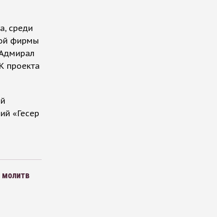
а, среди
кой фирмы
«Адмирал
К проекта
ий
ий «Гесер
 молитв