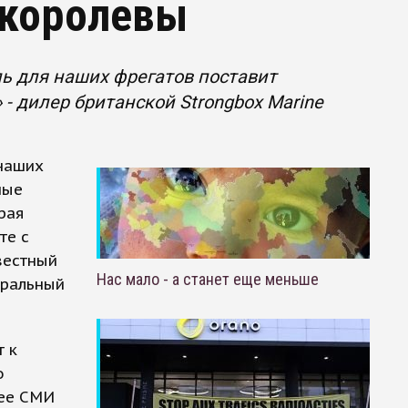
 королевы
ль для наших фрегатов поставит
 дилер британской Strongbox Marine
 наших
ные
орая
те с
вестный
Нас мало - а станет еще меньше
тральный
 к
о
нее СМИ