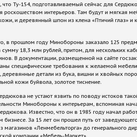
 что Ту-154, подготавливаемый сейчас для Сердюко
я роскошеством интерьеров. Там будут и мягкая ме
ожи, и деревянный шпон из клена «Птичий глаз» и 
го, в прошлом году Минобороны заказало 125 пред
 сумму 18,3 млн рублей, притом, для нескольких ка
нов. В документации, размещенной на сайте госзак
заны специфические требования к желаемой мебели
 деревянные детали из бука, вишни и хвойных поро
льной кожи буйвола, золотое тиснение.
ердюкова не устают язвить по поводу истоков тако
ельности Минобороны к интерьерам, вспоминая нач
ердюкова. Известно, что он в 1985 году начал рабо
 бизнесе. За 15 лет он прошел путь от заведующег
з магазинов «Ленмебельторга» до генерального ди
ской компании «Мебель-Маркет».