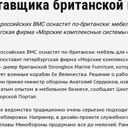
тавщика британской
российских ВМС оснастят по-британски: мебе
гская фирма «Морские комплексные системы» -
оссийских ВМС оснастят по-британски: мебель для
 поставит петербургская фирма «Морские комплекс
- дилер британской Strongbox Marine Furniture, кот
ет военные корабли Ее Величества. Решение о рабо
ми принял министр обороны Анатолий Сердюков, из
гатым опытом в мебельном бизнесе, сообщает Цен
орской Портал.
е ведомство традиционно очень серьезно подходит
еблировки. Например, в дизайн-проекте служебног
 главы Минобороны продумано все до мелочей. Ра