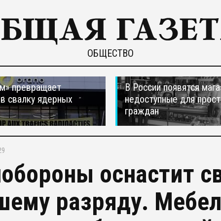
ОБЩЕСТВО
м» превращает
В России появятся мага
в свалку ядерных
недоступные для прос
в
граждан
29
обороны оснастит св
шему разряду. Мебел