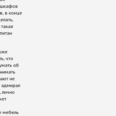
у шкафов
в, в конце
елать,
 такая
апитан
уже
ь, что
умать об
инимать
ают не
 адмирал
 лично
жет
е мебель