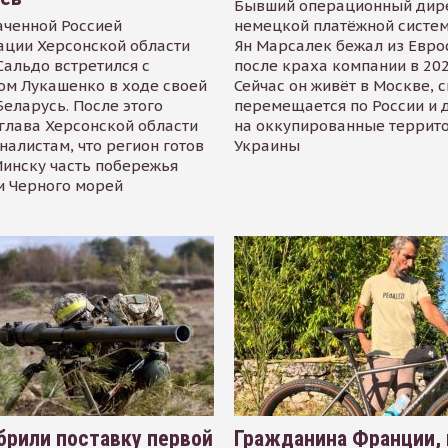
Бывший операционный дир
аченной Россией
немецкой платёжной систем
ации Херсонской области
Ян Марсалек бежал из Евр
альдо встретился с
после краха компании в 202
ом Лукашенко в ходе своей
Сейчас он живёт в Москве, 
Беларусь. После этого
перемещается по России и 
глава Херсонской области
на оккупированные террит
налистам, что регион готов
Украины
инску часть побережья
и Черного морей
рили поставку первой
Гражданина Франции,