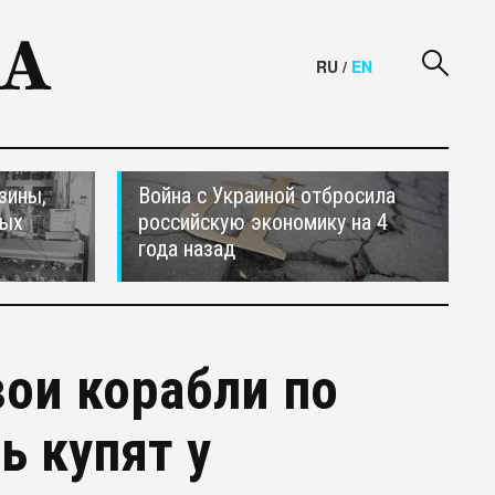
RU
/
EN
зины,
Война с Украиной отбросила
тых
российскую экономику на 4
года назад
ои корабли по
ь купят у