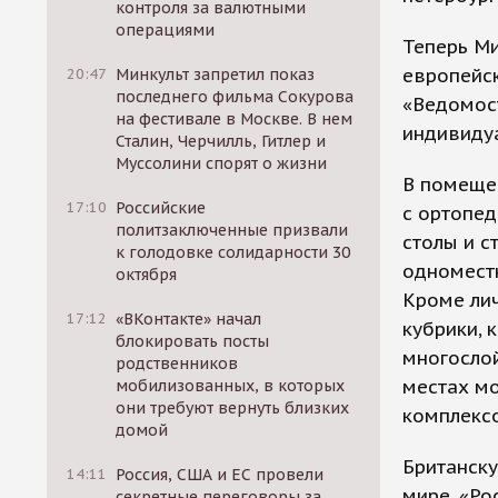
контроля за валютными
операциями
Теперь М
европейск
20:47
Минкульт запретил показ
последнего фильма Сокурова
«Ведомост
на фестивале в Москве. В нем
индивидуа
Сталин, Черчилль, Гитлер и
Муссолини спорят о жизни
В помеще
17:10
Российские
с ортопе
политзаключенные призвали
столы и с
к голодовке солидарности 30
одноместн
октября
Кроме ли
17:12
«ВКонтакте» начал
кубрики, 
блокировать посты
многосло
родственников
местах мо
мобилизованных, в которых
они требуют вернуть близких
комплекс
домой
Британску
14:11
Россия, США и ЕС провели
мире. «Ро
секретные переговоры за