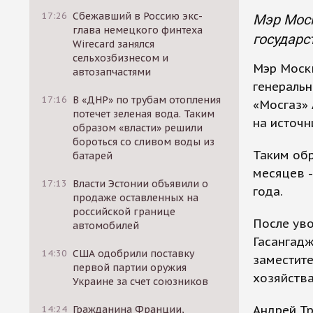
17:26
Сбежавший в Россию экс-
Мэр Моск
глава немецкого финтеха
государс
Wirecard занялся
сельхозбизнесом и
Мэр Моск
автозапчастями
генеральн
17:16
В «ДНР» по трубам отопления
«Мосгаз» 
потечет зеленая вода. Таким
на источн
образом «власти» решили
бороться со сливом воды из
Таким обр
батарей
месяцев -
17:13
Власти Эстонии объявили о
года.
продаже оставленных на
российской границе
После уво
автомобилей
Гасангадж
14:30
США одобрили поставку
заместите
первой партии оружия
хозяйства
Украине за счет союзников
Андрей Тр
14:24
Гражданина Франции,