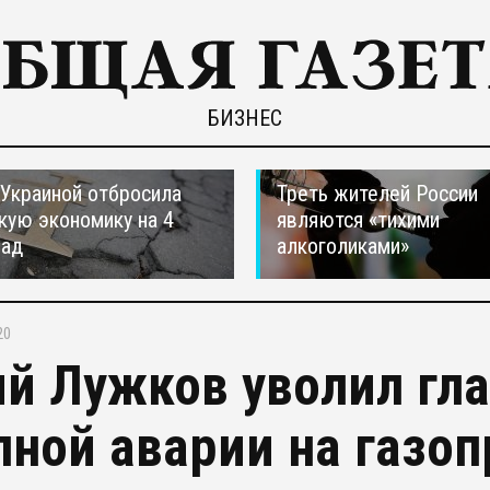
БИЗНЕС
 Украиной отбросила
Треть жителей России
кую экономику на 4
являются «тихими
зад
алкоголиками»
20
й Лужков уволил гла
пной аварии на газо