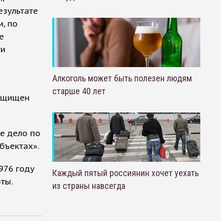
езультате
, по
е
ги
Алкоголь может быть полезен людям
о
старше 40 лет
защищен
е дело по
бъектах».
976 году
Каждый пятый россиянин хочет уехать
ты.
из страны навсегда