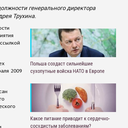
должности генерального директора
дрея Трухина.
ости
риятия
 ссылкой
ех
Польша создаст сильнейшие
раля 2009
сухопутные войска НАТО в Европе
сан
го
еского
Какое питание приводит к сердечно-
сосудистым заболеваниям?
,