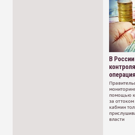
В России
контрол
операци
Правительс
мониторинг
помощью к
за оттоком 
кабмин тол
прислушив
власти