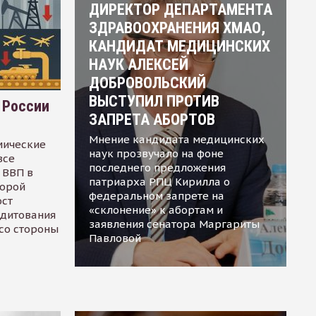
ДИРЕКТОР ДЕПАРТАМЕНТА
ЗДРАВООХРАНЕНИЯ ХМАО,
КАНДИДАТ МЕДИЦИНСКИХ
НАУК АЛЕКСЕЙ
ДОБРОВОЛЬСКИЙ
ВЫСТУПИЛ ПРОТИВ
 России
ЗАПРЕТА АБОРТОВ
Мнение кандидата медицинских
мические
наук прозвучало на фоне
все
последнего предложения
 ВВП в
патриарха РПЦ Кирилла о
торой
федеральном запрете на
ост
«склонение» к абортам и
едитования
заявления сенатора Маргариты
 со стороны
Павловой