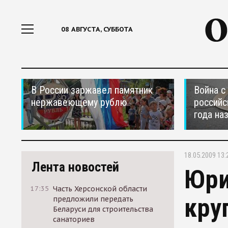
08 АВГУСТА, СУББОТА
В России заржавел памятник
Война с
нержавеющему рублю
российс
года на
18.05.2009 13:
Лента новостей
Юри
17:35
Часть Херсонской области
кру
предложили передать
Беларуси для строительства
санаториев