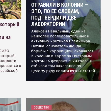
ОТРАВИЛИ В КОЛОНИИ —
ЭТО, ПО ЕЕ СЛОВАМ,
ПОДТВЕРДИЛИ ДВЕ
ЛАБОРАТОРИИ
 который
Алексей Навальный, один из
наиболее последовательных и
ли на
активных критиков Владимира
Путина, основатель Фонда
 СИЗО
борьбы с коррупцией, скончался
 который
в колонии в Харпе за Полярным
скорости
кругом 16 февраля 2024 года. Он
зревается в
отбывал там наказание по
оссийской
целому ряду политических статей
ОБЩЕСТВО