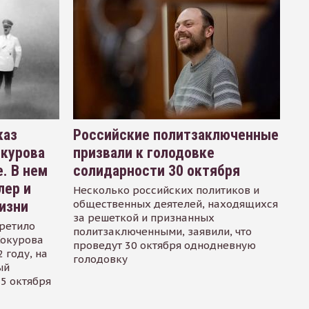
каз
Российские политзаключенные
окурова
призвали к голодовке
. В нем
солидарности 30 октября
лер и
Несколько российских политиков и
общественных деятелей, находящихся
изни
за решеткой и признанных
ретило
политзаключенными, заявили, что
Сокурова
проведут 30 октября однодневную
 году, на
голодовку
ый
15 октября