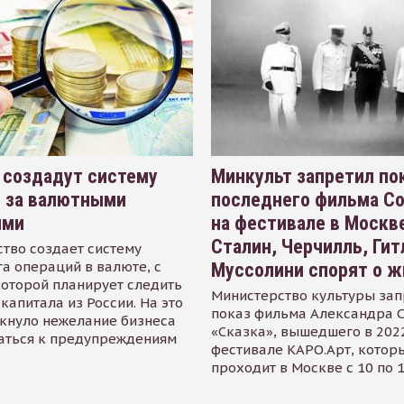
 создадут систему
Минкульт запретил по
я за валютными
последнего фильма С
ями
на фестивале в Москве
Сталин, Черчилль, Гит
тво создает систему
а операций в валюте, с
Муссолини спорят о ж
оторой планирует следить
Министерство культуры зап
капитала из России. На это
показ фильма Александра 
кнуло нежелание бизнеса
«Сказка», вышедшего в 2022
аться к предупреждениям
фестивале КАРО.Арт, котор
проходит в Москве с 10 по 