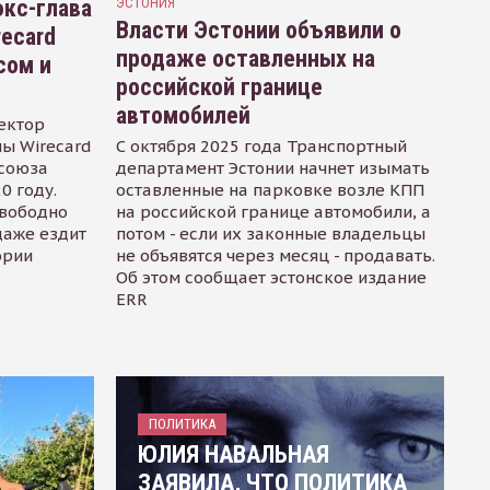
кс-глава
ЭСТОНИЯ
Власти Эстонии объявили о
recard
продаже оставленных на
сом и
российской границе
автомобилей
ектор
ы Wirecard
С октября 2025 года Транспортный
осоюза
департамент Эстонии начнет изымать
0 году.
оставленные на парковке возле КПП
свободно
на российской границе автомобили, а
даже ездит
потом - если их законные владельцы
ории
не объявятся через месяц - продавать.
Об этом сообщает эстонское издание
ERR
ПОЛИТИКА
ЮЛИЯ НАВАЛЬНАЯ
ЗАЯВИЛА, ЧТО ПОЛИТИКА