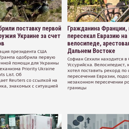
рили поставку первой
Гражданина Франции,
ружия Украине за счет
пересекал Евразию на
ов
велосипеде, арестова
Дальнем Востоке
ация президента США
Трампа одобрила первую
Софиан Сехили находится в
енной помощи для Украины
Уссурийска. Велосипедист,
еханизма Priority Ukraine
хотел поставить рекорд по 
s List. Об
пересечения Евразии, подо
ает Reuters со ссылкой на
незаконном пересечении р
ика, знакомых с ситуацией
границы