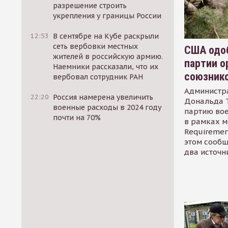
разрешение строить
укрепления у границы России
12:53
В сентябре на Кубе раскрыли
сеть вербовки местных
США одоб
жителей в российскую армию.
партии о
Наемники рассказали, что их
союзник
вербовал сотрудник РАН
Администр
22:20
Россия намерена увеличить
Дональда 
военные расходы в 2024 году
партию во
почти на 70%
в рамках м
Requirement
этом сообщ
два источн