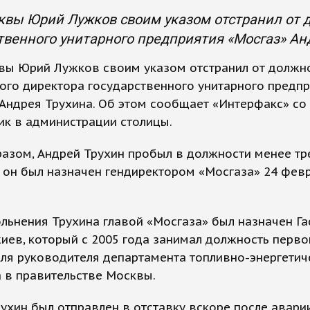
вы Юрий Лужков своим указом отстранил от 
твенного унитарного предприятия «Мосгаз» Ан
вы Юрий Лужков своим указом отстранил от должн
ого директора государственного унитарного предп
Андрея Трухина. Об этом сообщает «Интерфакс» со
ик в администрации столицы.
азом, Андрей Трухин пробыл в должности менее тр
 он был назначен гендиректором «Мосгаза» 24 фев
льнения Трухина главой «Мосгаза» был назначен Га
иев, который с 2005 года занимал должность перво
ля руководителя департамента топливно-энергетич
 в правительстве Москвы.
ухин был отправлен в отставку вскоре после аварии