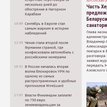
ХЕРСОНСКАЯ О
несколько дней до
Часть Хе
обострения в Нагорном
предлож
Карабахе
Беларуси
16:09
Сентябрь в Европе стал
санатор
самым жарким в истории
Глава назн
наблюдений
администр
Владимир С
12:39
Чехия стала второй после
Александр
Германии страной, где
поездки в 
конфисковали автомобиль с
разговора 
российскими номерами
заявил жур
передать М
18:32
В России началась вторая
Азовского 
волна блокировок VPN по
одному из самых
распространенных и удобных
протоколов WireGuard
17:07
Власти Финляндии заплатят
по 750 евро
землевладельцам за