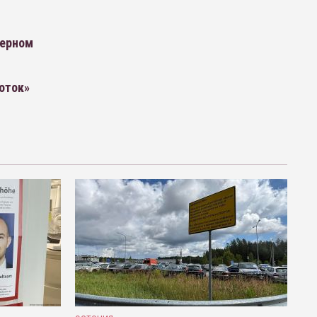
верном
оток»