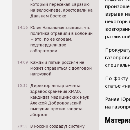
который пересекал Евразию
произошед
на велосипеде, арестовали на
взрыва на
Дальнем Востоке
некоторым
14:16
Юлия Навальная заявила, что
возгорани
политика отравили в колонии
различной
— это, по ее словам,
подтвердили две
Прокурату
лаборатории
газопров
14:09
Каждый пятый россиян не
специальн
может справиться с долговой
нагрузкой
По факту
статье «н
15:33
Директор департамента
здравоохранения ХМАО,
кандидат медицинских наук
Ранее Юри
Алексей Добровольский
на газоп
выступил против запрета
абортов
Матери
20:58
В России создадут систему