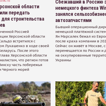
БЛАСТЬ
Сбежавший в Россию э
рсонской области
немецкого финтеха Wi
или передать
занялся сельхозбизне
 для строительства
автозапчастями
иев
Бывший операционный дир
аченной Россией
немецкой платёжной систем
ации Херсонской области
Ян Марсалек бежал из Евр
альдо встретился с
после краха компании в 202
ом Лукашенко в ходе своей
Сейчас он живёт в Москве, 
Беларусь. После этого
перемещается по России и 
глава Херсонской области
на оккупированные террит
налистам, что регион готов
Украины
инску часть побережья
и Черного морей