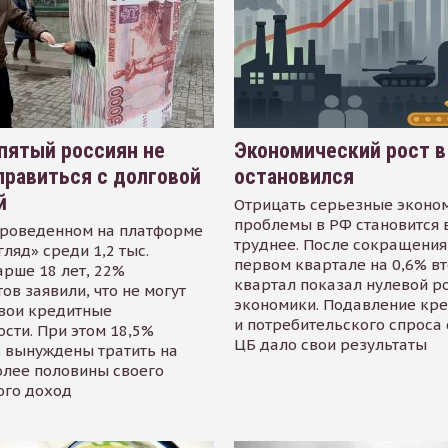
пятый россиян не
Экономический рост в
равиться с долговой
остановился
й
Отрицать серьезные эконо
проблемы в РФ становится 
проведенном на платформе
труднее. После сокращения
гляд» среди 1,2 тыс.
первом квартале на 0,6% в
арше 18 лет, 22%
квартал показал нулевой р
ов заявили, что не могут
экономики. Подавление кр
свои кредитные
и потребительского спроса
сти. При этом 18,5%
ЦБ дало свои результаты
 вынуждены тратить на
олее половины своего
ого доход