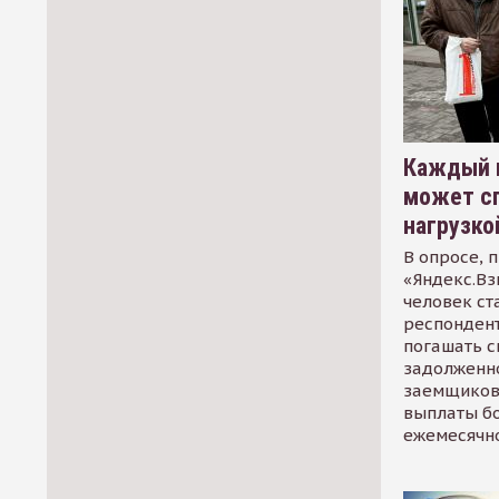
Каждый 
может сп
нагрузко
В опросе, 
«Яндекс.Вз
человек ст
респондент
погашать 
задолженно
заемщиков
выплаты б
ежемесячн