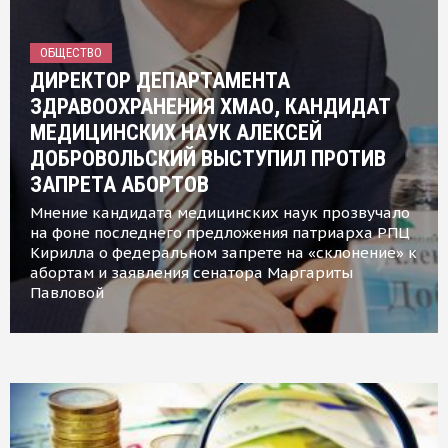
ОБЩЕСТВО
ДИРЕКТОР ДЕПАРТАМЕНТА
ЗДРАВООХРАНЕНИЯ ХМАО, КАНДИДАТ
МЕДИЦИНСКИХ НАУК АЛЕКСЕЙ
ДОБРОВОЛЬСКИЙ ВЫСТУПИЛ ПРОТИВ
ЗАПРЕТА АБОРТОВ
Мнение кандидата медицинских наук прозвучало
на фоне последнего предложения патриарха РПЦ
Кирилла о федеральном запрете на «склонение» к
абортам и заявления сенатора Маргариты
Павловой