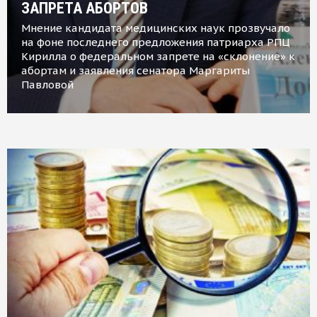
ЗАПРЕТА АБОРТОВ
Мнение кандидата медицинских наук прозвучало
на фоне последнего предложения патриарха РПЦ
Кирилла о федеральном запрете на «склонение» к
абортам и заявления сенатора Маргариты
Павловой