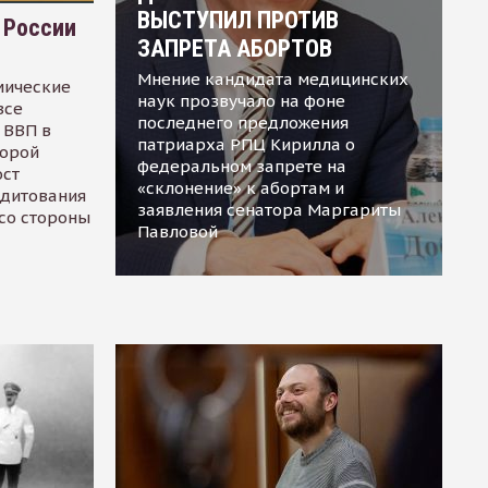
ВЫСТУПИЛ ПРОТИВ
 России
ЗАПРЕТА АБОРТОВ
Мнение кандидата медицинских
мические
наук прозвучало на фоне
все
последнего предложения
 ВВП в
патриарха РПЦ Кирилла о
торой
федеральном запрете на
ост
«склонение» к абортам и
едитования
заявления сенатора Маргариты
 со стороны
Павловой