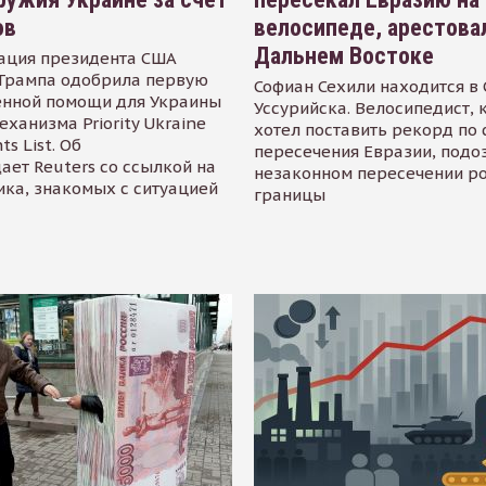
ов
велосипеде, арестова
Дальнем Востоке
ация президента США
Трампа одобрила первую
Софиан Сехили находится в
енной помощи для Украины
Уссурийска. Велосипедист,
еханизма Priority Ukraine
хотел поставить рекорд по 
s List. Об
пересечения Евразии, подо
ает Reuters со ссылкой на
незаконном пересечении р
ика, знакомых с ситуацией
границы