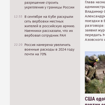
Глава назн
разрешение строить
администр
укрепления у границы России
Владимир С
Александр
12:53
В сентябре на Кубе раскрыли
поездки в 
сеть вербовки местных
разговора 
жителей в российскую армию.
заявил жур
Наемники рассказали, что их
передать М
вербовал сотрудник РАН
Азовского 
22:20
Россия намерена увеличить
военные расходы в 2024 году
почти на 70%
США одоб
партии о