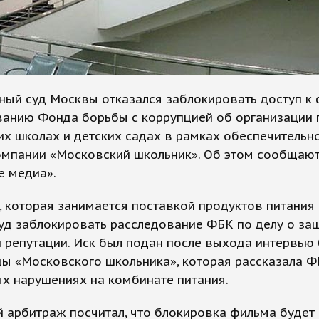
ый суд Москвы отказался заблокировать доступ к 
ванию Фонда борьбы с коррупцией об организации 
х школах и детских садах в рамках обеспечительн
компании «Московский школьник». Об этом сообщаю
е медиа».
 которая занимается поставкой продуктов питания 
уд заблокировать расследование ФБК по делу о за
 репутации. Иск был подан после выхода интервь
ы «Московского школьника», которая рассказала Ф
х нарушениях на комбинате питания.
 арбитраж посчитал, что блокировка фильма будет