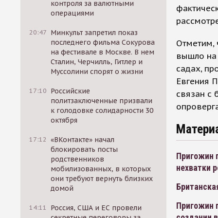
контроля за валютными
фактическ
операциями
рассмотре
20:47
Минкульт запретил показ
Отметим,
последнего фильма Сокурова
на фестивале в Москве. В нем
вышло на 
Сталин, Черчилль, Гитлер и
садах, пр
Муссолини спорят о жизни
Евгения 
17:10
Российские
связан с
политзаключенные призвали
опроверга
к голодовке солидарности 30
октября
Матери
17:12
«ВКонтакте» начал
блокировать посты
Пригожин г
родственников
нехватки р
мобилизованных, в которых
они требуют вернуть близких
Британская
домой
Пригожин п
14:11
Россия, США и ЕС провели
создании в
секретные переговоры за