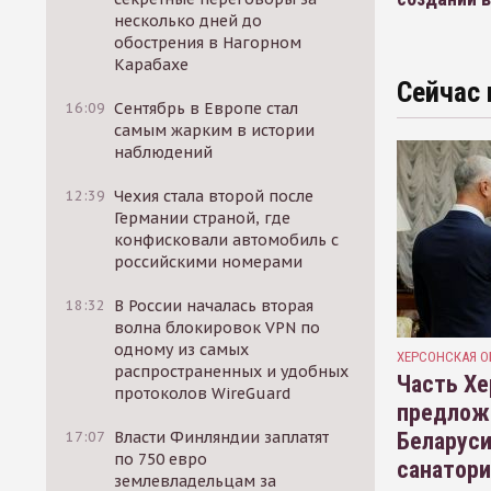
несколько дней до
обострения в Нагорном
Карабахе
Сейчас 
16:09
Сентябрь в Европе стал
самым жарким в истории
наблюдений
12:39
Чехия стала второй после
Германии страной, где
конфисковали автомобиль с
российскими номерами
18:32
В России началась вторая
волна блокировок VPN по
одному из самых
ХЕРСОНСКАЯ О
распространенных и удобных
Часть Хе
протоколов WireGuard
предлож
Беларуси
17:07
Власти Финляндии заплатят
по 750 евро
санатор
землевладельцам за