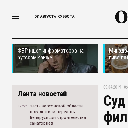
08 АВГУСТА, СУББОТА
ФБР ищет информаторов на
Минздра
русском языке
пиво пи
09.04.2019 18:
Лента новостей
Суд
17:35
Часть Херсонской области
фил
предложили передать
Беларуси для строительства
санаториев