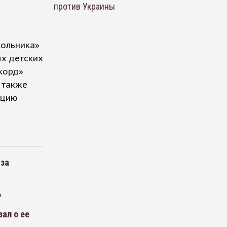
против Украины
кольника»
х детских
корд»
 также
ацию
-за
»
ал о ее