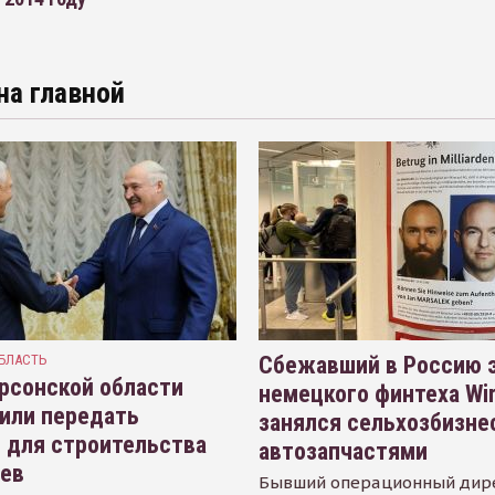
на главной
БЛАСТЬ
Сбежавший в Россию э
рсонской области
немецкого финтеха Wi
или передать
занялся сельхозбизне
 для строительства
автозапчастями
иев
Бывший операционный дир