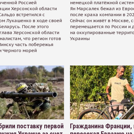
аченной Россией
немецкой платёжной систем
ации Херсонской области
Ян Марсалек бежал из Евр
альдо встретился с
после краха компании в 202
ом Лукашенко в ходе своей
Сейчас он живёт в Москве, 
Беларусь. После этого
перемещается по России и 
глава Херсонской области
на оккупированные террит
налистам, что регион готов
Украины
инску часть побережья
и Черного морей
рили поставку первой
Гражданина Франции,
ружия Украине за счет
пересекал Евразию на