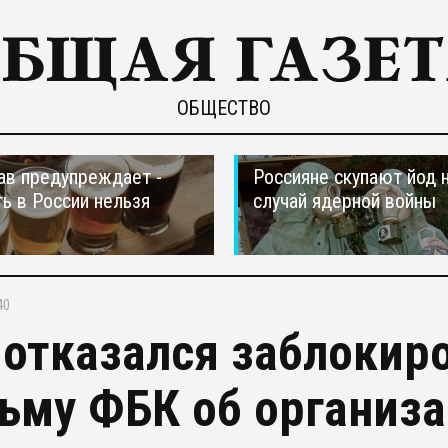
ОБЩЕСТВО
в предупреждает -
Россияне скупают йод 
ть в России нельзя
случай ядерной войны
40
 отказался заблокиро
ьму ФБК об организ