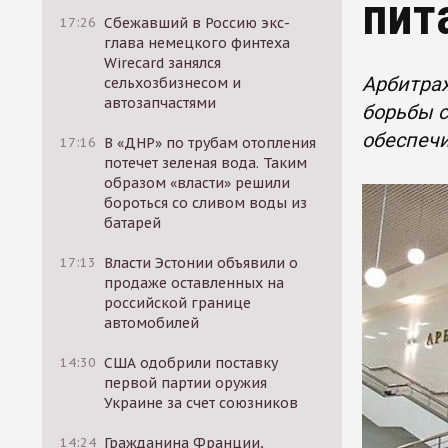
пит
17:26
Сбежавший в Россию экс-
глава немецкого финтеха
Wirecard занялся
Арбитра
сельхозбизнесом и
автозапчастями
борьбы с
обеспеч
17:16
В «ДНР» по трубам отопления
потечет зеленая вода. Таким
образом «власти» решили
бороться со сливом воды из
батарей
17:13
Власти Эстонии объявили о
продаже оставленных на
российской границе
автомобилей
14:30
США одобрили поставку
первой партии оружия
Украине за счет союзников
14:24
Гражданина Франции,