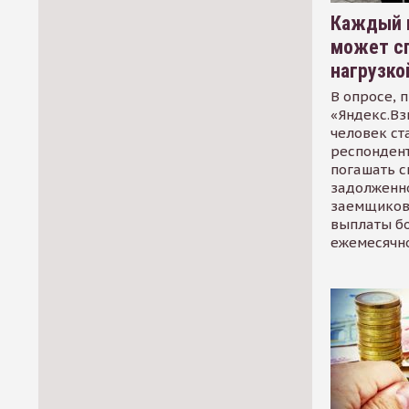
Каждый 
может сп
нагрузко
В опросе, 
«Яндекс.Вз
человек ст
респондент
погашать 
задолженно
заемщиков
выплаты б
ежемесячн