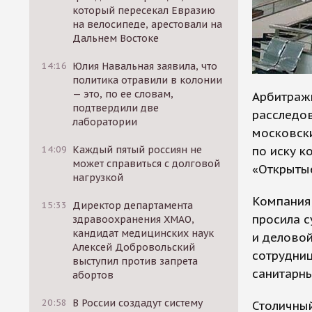
который пересекал Евразию
на велосипеде, арестовали на
Дальнем Востоке
14:16
Юлия Навальная заявила, что
политика отравили в колонии
— это, по ее словам,
Арбитражн
подтвердили две
расследо
лаборатории
московски
по иску 
14:09
Каждый пятый россиян не
может справиться с долговой
«Открыты
нагрузкой
Компания,
15:33
Директор департамента
просила с
здравоохранения ХМАО,
кандидат медицинских наук
и деловой
Алексей Добровольский
сотрудниц
выступил против запрета
санитарны
абортов
20:58
В России создадут систему
Столичный