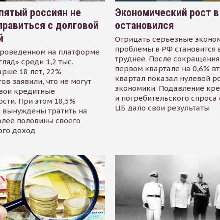
пятый россиян не
Экономический рост в
равиться с долговой
остановился
й
Отрицать серьезные эконо
проблемы в РФ становится 
проведенном на платформе
труднее. После сокращения
гляд» среди 1,2 тыс.
первом квартале на 0,6% в
арше 18 лет, 22%
квартал показал нулевой р
ов заявили, что не могут
экономики. Подавление кр
свои кредитные
и потребительского спроса
сти. При этом 18,5%
ЦБ дало свои результаты
 вынуждены тратить на
олее половины своего
ого доход