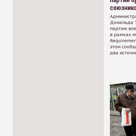
союзник
Администр
Дональда 
партию во
в рамках м
Requirement
этом сообщ
два источн