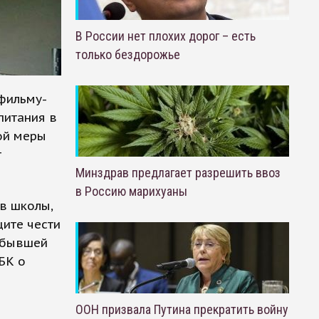
В России нет плохих дорог – есть
только бездорожье
фильму-
питания в
ой меры
т
Минздрав предлагает разрешить ввоз
в Россию марихуаны
в школы,
щите чести
ю бывшей
БК о
ООН призвала Путина прекратить войну