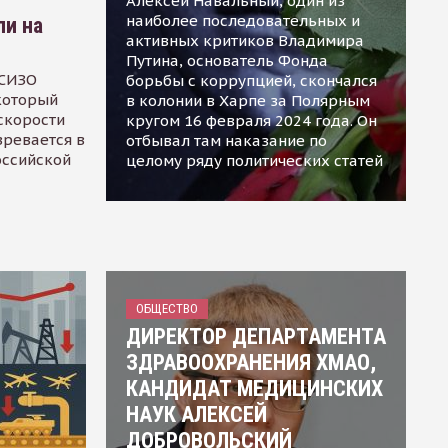
Алексей Навальный, один из
наиболее последовательных и
ли на
активных критиков Владимира
Путина, основатель Фонда
 СИЗО
борьбы с коррупцией, скончался
 который
в колонии в Харпе за Полярным
скорости
кругом 16 февраля 2024 года. Он
зревается в
отбывал там наказание по
оссийской
целому ряду политических статей
ОБЩЕСТВО
ДИРЕКТОР ДЕПАРТАМЕНТА
ЗДРАВООХРАНЕНИЯ ХМАО,
КАНДИДАТ МЕДИЦИНСКИХ
НАУК АЛЕКСЕЙ
ДОБРОВОЛЬСКИЙ