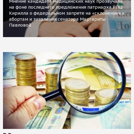
Мнение кандидата медицинских наук прозвучало
на фоне последнего предложения патриарха РПЦ
Кирилла о федеральном запрете на «склонение» к
абортам и заявления сенатора Маргариты
Павловой