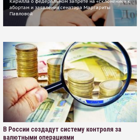
Кирилла о федеральном запрете на «склонение» к
абортам и заявления сенатора Маргариты
Павловой
В России создадут систему контроля за
валютными операциями