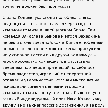
везению — первую шайбу голкипер Кэм Уорд
точно не должен был пропускать.
Страна Ковальчука снова полюбила, слегка
недооценив то, что он сделал через год на
чемпионате мира в швейцарском Берне. Там
команда Вячеслава Быкова и Игоря Захаркина
не была столь звездной, как в Канаде, победный
порыв прошлогоднее золото слегка приглушило,
но у сборной России был другой Ковальчук —
игрок абсолютно командный, в отсутствие
звездных партнеров принявший на себя все
бремя лидерства, игравший с невероятной
отдачей и уверенностью. Россиян много лет не
признавали самыми ценными игроками
чемпионата мира, но тут деваться было некуда:
главный индивидуальный приз Илье Ковальчуку
вручили не за снайперские достижения, а за роль