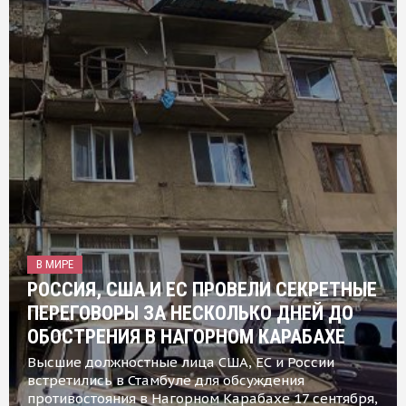
В МИРЕ
РОССИЯ, США И ЕС ПРОВЕЛИ СЕКРЕТНЫЕ
ПЕРЕГОВОРЫ ЗА НЕСКОЛЬКО ДНЕЙ ДО
ОБОСТРЕНИЯ В НАГОРНОМ КАРАБАХЕ
Высшие должностные лица США, ЕС и России
встретились в Стамбуле для обсуждения
противостояния в Нагорном Карабахе 17 сентября,