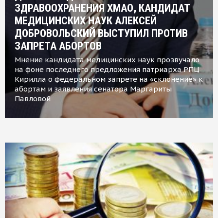
ЗДРАВООХРАНЕНИЯ ХМАО, КАНДИДАТ
МЕДИЦИНСКИХ НАУК АЛЕКСЕЙ
ДОБРОВОЛЬСКИЙ ВЫСТУПИЛ ПРОТИВ
ЗАПРЕТА АБОРТОВ
Мнение кандидата медицинских наук прозвучало
на фоне последнего предложения патриарха РПЦ
Кирилла о федеральном запрете на «склонение» к
абортам и заявления сенатора Маргариты
Павловой