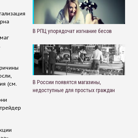
итализация
ерна
В РПЦ упорядочат изгнание бесов
умаг
.
причины
осли,
В России появятся магазины,
я (см.
недоступные для простых граждан
они
 трейдер
акции