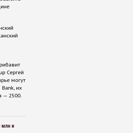
дине
нский
канский
прибавит
up Сергей
ырье могут
 Bank, их
а — 2500.
 млн и