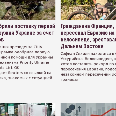
рили поставку первой
Гражданина Франции,
ружия Украине за счет
пересекал Евразию на
ов
велосипеде, арестова
Дальнем Востоке
ация президента США
Трампа одобрила первую
Софиан Сехили находится в
енной помощи для Украины
Уссурийска. Велосипедист,
еханизма Priority Ukraine
хотел поставить рекорд по 
s List. Об
пересечения Евразии, подо
ает Reuters со ссылкой на
незаконном пересечении р
ика, знакомых с ситуацией
границы