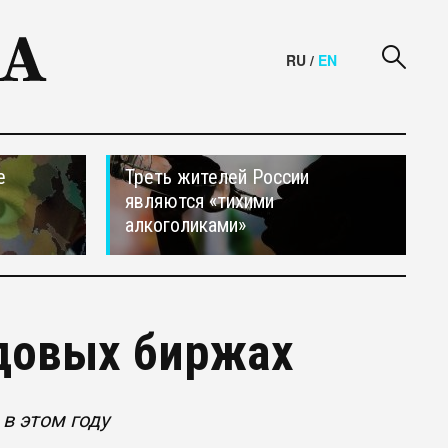
RU
/
EN
е
Треть жителей России
являются «тихими
алкоголиками»
ндовых биржах
в этом году