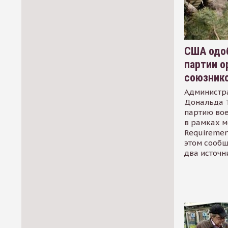
США одоб
партии о
союзник
Администр
Дональда 
партию во
в рамках м
Requirement
этом сообщ
два источн