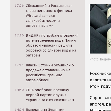
17:26
Сбежавший в Россию экс-
глава немецкого финтеха
Wirecard занялся
сельхозбизнесом и
автозапчастями
17:16
В «ДНР» по трубам отопления
потечет зеленая вода. Таким
образом «власти» решили
бороться со сливом воды из
батарей
Photo: Ведом
17:13
Власти Эстонии объявили о
продаже оставленных на
Российски
российской границе
взлетел н
автомобилей
этом году
14:30
США одобрили поставку
первой партии оружия
Спрос зап
Украине за счет союзников
апогея, р
14:24
Гражданина Франции,
Насардин