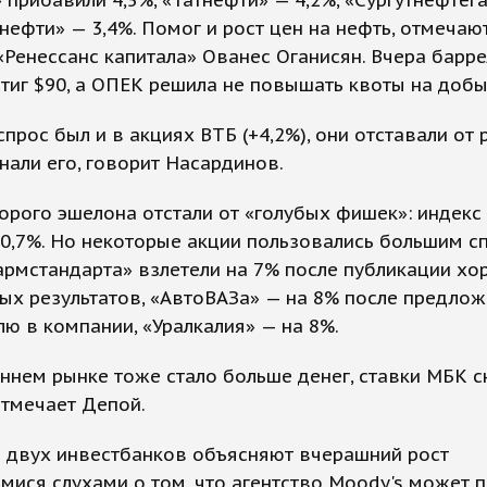
 прибавили 4,5%, «Татнефти» — 4,2%, «Сургутнефтег
снефти» — 3,4%. Помог и рост цен на нефть, отмечаю
«Ренессанс капитала» Ованес Оганисян. Вчера барре
тиг $90, а ОПЕК решила не повышать квоты на добы
прос был и в акциях ВТБ (+4,2%), они отставали от 
нали его, говорит Насардинов.
орого эшелона отстали от «голубых фишек»: индекс
0,7%. Но некоторые акции пользовались большим с
рмстандарта» взлетели на 7% после публикации х
ых результатов, «АвтоВАЗа» — на 8% после предло
лю в компании, «Уралкалия» — на 8%.
ннем рынке тоже стало больше денег, ставки МБК с
отмечает Депой.
и двух инвестбанков объясняют вчерашний рост
ися слухами о том, что агентство Moody's может 