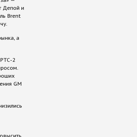
аза» —
т Депой и
ль Brent
чу.
рынка, а
 РТС-2
просом.
ороших
жения GM
низились
повысить