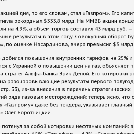
акцией дня, по его словам, стал «Газпром». Его кап
тигла рекордных $333,8 млрд. На ММВБ акции конц
и на 4,9%, а объем торгов составил 43 млрд руб. —
ные результаты в этом году. Совокупный оборот б
», по оценке Насардинова, вчера превысил $3 млрд
» добился повышения внутренних тарифов на 25% и
ся с Украиной о повышении цен на газ, объясняет 
а стратег Альфа-банка Эрик Депой. Его котировки р
на разочаровывающие результаты первого полугоди
 стр. Б3), из-за внесения в перечень стратегических
ий ряда газовых месторождений: теперь ясно, что 
я «Газпрому» даже без тендера, указывает главный
» Олег Воротницкий.
 потянул за собой котировки нефтяных компаний: 