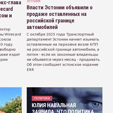
кс-глава
ЭСТОНИЯ
Власти Эстонии объявили о
recard
продаже оставленных на
сом и
российской границе
автомобилей
ектор
ы Wirecard
С октября 2025 года Транспортный
осоюза
департамент Эстонии начнет изымать
0 году.
оставленные на парковке возле КПП
свободно
на российской границе автомобили, а
даже ездит
потом - если их законные владельцы
ории
не объявятся через месяц - продавать.
Об этом сообщает эстонское издание
ERR
ПОЛИТИКА
ЮЛИЯ НАВАЛЬНАЯ
ЗАЯВИЛА, ЧТО ПОЛИТИКА