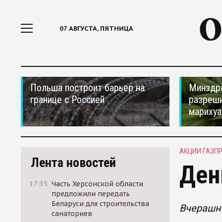
07 АВГУСТА, ПЯТНИЦА
Польша построит барьер на
Минздр
границе с Россией
разреши
мариху
АКЦИИ ГАЗП
Лента новостей
Ден
17:35
Часть Херсонской области
предложили передать
Беларуси для строительства
Вчерашни
санаториев