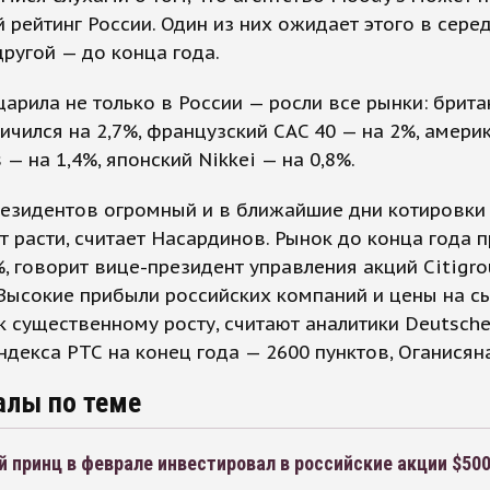
 рейтинг России. Один из них ожидает этого в сере
другой — до конца года.
арила не только в России — росли все рынки: брита
ичился на 2,7%, французский CAC 40 — на 2%, амери
 — на 1,4%, японский Nikkei — на 0,8%.
резидентов огромный и в ближайшие дни котировки
 расти, считает Насардинов. Рынок до конца года 
, говорит вице-президент управления акций Citigro
Высокие прибыли российских компаний и цены на с
к существенному росту, считают аналитики Deutsche
ндекса РТС на конец года — 2600 пунктов, Оганисян
алы по теме
 принц в феврале инвестировал в российские акции $500