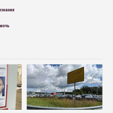
изнания
омочь