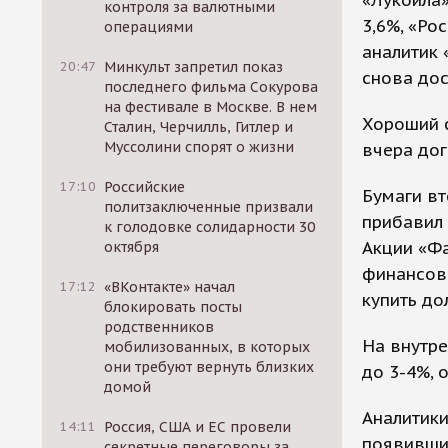
«Лукойла»
контроля за валютными
3,6%, «Ро
операциями
аналитик 
20:47
Минкульт запретил показ
снова дос
последнего фильма Сокурова
на фестивале в Москве. В нем
Хороший с
Сталин, Черчилль, Гитлер и
Муссолини спорят о жизни
вчера дог
17:10
Российские
Бумаги вт
политзаключенные призвали
прибавил 
к голодовке солидарности 30
Акции «Фа
октября
финансов
17:12
«ВКонтакте» начал
купить до
блокировать посты
родственников
На внутре
мобилизованных, в которых
они требуют вернуть близких
до 3-4%, 
домой
Аналитик
14:11
Россия, США и ЕС провели
появившим
секретные переговоры за