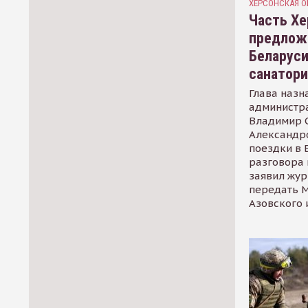
ХЕРСОНСКАЯ О
Часть Хе
предлож
Беларуси
санатор
Глава назн
администр
Владимир С
Александр
поездки в 
разговора 
заявил жур
передать М
Азовского 