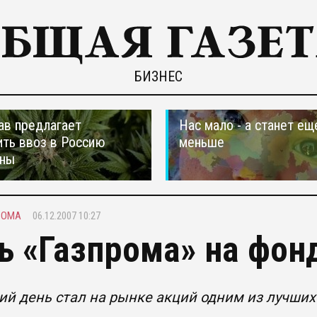
БИЗНЕС
ав предлагает
Нас мало - а станет ещ
ть ввоз в Россию
меньше
аны
РОМА
06.12.2007 10:27
ь «Газпрома» на фо
й день стал на рынке акций одним из лучших 