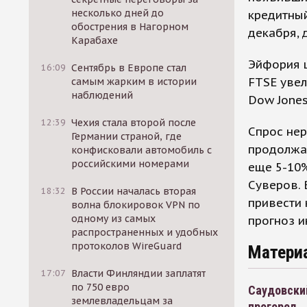
несколько дней до
кредитный
обострения в Нагорном
декабря, 
Карабахе
Эйфория ц
16:09
Сентябрь в Европе стал
FTSE увел
самым жарким в истории
наблюдений
Dow Jones
12:39
Чехия стала второй после
Спрос не
Германии страной, где
продолжат
конфисковали автомобиль с
российскими номерами
еще 5-10%
Суверов. 
18:32
В России началась вторая
привести 
волна блокировок VPN по
одному из самых
прогноз и
распространенных и удобных
протоколов WireGuard
Матери
17:07
Власти Финляндии заплатят
по 750 евро
Саудовский
землевладельцам за
прогорел