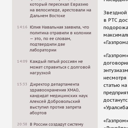
который пересекал Евразию
на велосипеде, арестовали на
Звездной 
Дальнем Востоке
в РТС дос
подорожал
14:16
Юлия Навальная заявила, что
политика отравили в колонии
максималь
— это, по ее словам,
«Газпрома
подтвердили две
лаборатории
«Газпром
14:09
Каждый пятый россиян не
договорил
может справиться с долговой
энтузиазм
нагрузкой
несмотря 
15:33
Директор департамента
статью на
здравоохранения ХМАО,
предприят
кандидат медицинских наук
достанутс
Алексей Добровольский
«Уралсиба
выступил против запрета
абортов
«Газпром»
20:58
В России создадут систему