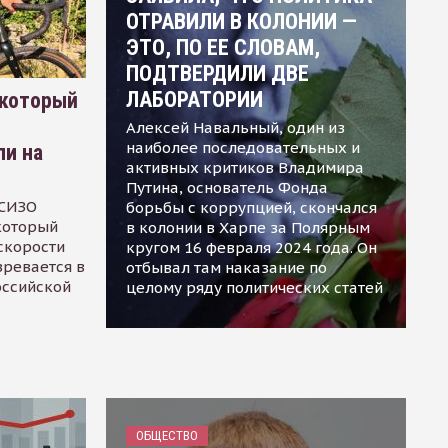
ОТРАВИЛИ В КОЛОНИИ —
ЭТО, ПО ЕЕ СЛОВАМ,
ПОДТВЕРДИЛИ ДВЕ
ЛАБОРАТОРИИ
 который
Алексей Навальный, один из
наиболее последовательных и
ли на
активных критиков Владимира
Путина, основатель Фонда
 СИЗО
борьбы с коррупцией, скончался
 который
в колонии в Харпе за Полярным
скорости
кругом 16 февраля 2024 года. Он
зревается в
отбывал там наказание по
оссийской
целому ряду политических статей
ОБЩЕСТВО