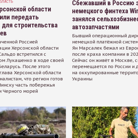
БЛАСТЬ
Сбежавший в Россию э
рсонской области
немецкого финтеха Wi
или передать
занялся сельхозбизне
 для строительства
автозапчастями
иев
Бывший операционный дир
аченной Россией
немецкой платёжной систем
ации Херсонской области
Ян Марсалек бежал из Евр
альдо встретился с
после краха компании в 202
ом Лукашенко в ходе своей
Сейчас он живёт в Москве, 
Беларусь. После этого
перемещается по России и 
глава Херсонской области
на оккупированные террит
налистам, что регион готов
Украины
инску часть побережья
и Черного морей