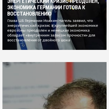
ЭНЕРГЕТИЧЕСКИЙ КРИЗИС ПРЕОДОЛЕН,
ЭКОНОМИКА ГЕРМАНИИ ГОТОВА К
ВОССТАНОВЛЕНИЮ
Глава ЦБ Германии Иоахим Нагель заявил, что
энергетический кризис в крупнейшей экономике
еврозоны преодолен и немецкая экономика
обладает «внутренним запасом прочности» для
восстановления от двойного шока