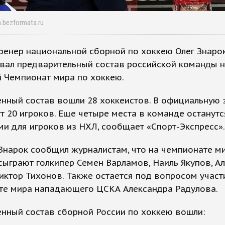
.bezformata.ru
ренер национальной сборной по хоккею Олег Знаро
вал предварительный состав российской команды 
 Чемпионат мира по хоккею.
нный состав вошли 28 хоккеистов. В официальную 
т 20 игроков. Еще четыре места в команде останутс
и для игроков из НХЛ, сообщает «Спорт-Экспресс».
Знарок сообщил журналистам, что на чемпионате ми
сыграют голкипер Семен Варламов, Наиль Якупов, А
иктор Тихонов. Также остается под вопросом участ
те мира нападающего ЦСКА Александра Радулова.
нный состав сборной России по хоккею вошли: