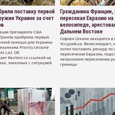
рили поставку первой
Гражданина Франции,
ружия Украине за счет
пересекал Евразию на
ов
велосипеде, арестова
Дальнем Востоке
ация президента США
Трампа одобрила первую
Софиан Сехили находится в
енной помощи для Украины
Уссурийска. Велосипедист,
еханизма Priority Ukraine
хотел поставить рекорд по 
s List. Об
пересечения Евразии, подо
ает Reuters со ссылкой на
незаконном пересечении р
ика, знакомых с ситуацией
границы