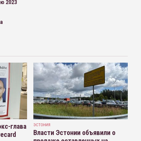
ею 2023
ра
кс-глава
ЭСТОНИЯ
Власти Эстонии объявили о
recard
продаже оставленных на