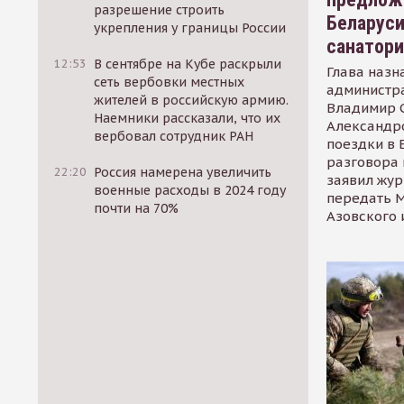
разрешение строить
Беларуси
укрепления у границы России
санатор
12:53
В сентябре на Кубе раскрыли
Глава назн
сеть вербовки местных
администр
жителей в российскую армию.
Владимир С
Наемники рассказали, что их
Александр
вербовал сотрудник РАН
поездки в 
разговора 
22:20
Россия намерена увеличить
заявил жур
военные расходы в 2024 году
передать М
почти на 70%
Азовского 