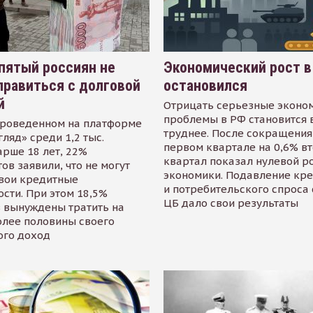
пятый россиян не
Экономический рост в
равиться с долговой
остановился
й
Отрицать серьезные эконо
проблемы в РФ становится 
проведенном на платформе
труднее. После сокращения
гляд» среди 1,2 тыс.
первом квартале на 0,6% в
арше 18 лет, 22%
квартал показал нулевой р
ов заявили, что не могут
экономики. Подавление кр
свои кредитные
и потребительского спроса
сти. При этом 18,5%
ЦБ дало свои результаты
 вынуждены тратить на
олее половины своего
ого доход