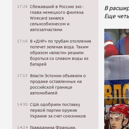
17:26
Сбежавший в Россию экс-
В расшир
глава немецкого финтеха
Еще четы
Wirecard занялся
сельхозбизнесом и
автозапчастями
17:16
В «ДНР» по трубам отопления
потечет зеленая вода. Таким
образом «власти» решили
бороться со сливом воды из
батарей
17:13
Власти Эстонии объявили о
продаже оставленных на
российской границе
автомобилей
14:30
США одобрили поставку
первой партии оружия
Украине за счет союзников
14:24
Гражданина Франции,