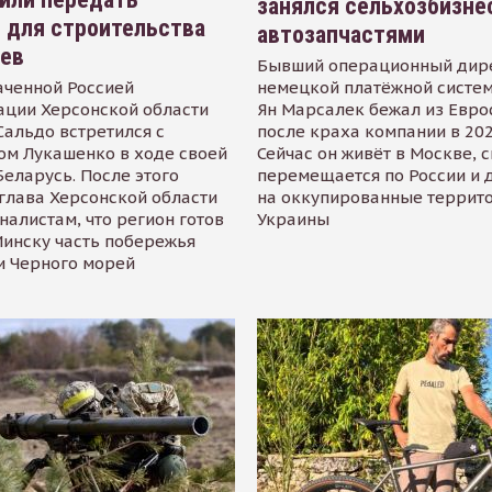
занялся сельхозбизне
 для строительства
автозапчастями
иев
Бывший операционный дир
аченной Россией
немецкой платёжной систем
ации Херсонской области
Ян Марсалек бежал из Евр
альдо встретился с
после краха компании в 202
ом Лукашенко в ходе своей
Сейчас он живёт в Москве, 
Беларусь. После этого
перемещается по России и 
глава Херсонской области
на оккупированные террит
налистам, что регион готов
Украины
инску часть побережья
и Черного морей