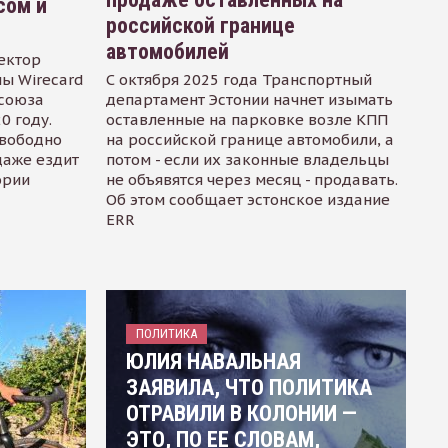
сом и
российской границе
автомобилей
ектор
ы Wirecard
С октября 2025 года Транспортный
осоюза
департамент Эстонии начнет изымать
0 году.
оставленные на парковке возле КПП
свободно
на российской границе автомобили, а
даже ездит
потом - если их законные владельцы
ории
не объявятся через месяц - продавать.
Об этом сообщает эстонское издание
ERR
ПОЛИТИКА
ЮЛИЯ НАВАЛЬНАЯ
ЗАЯВИЛА, ЧТО ПОЛИТИКА
ОТРАВИЛИ В КОЛОНИИ —
ЭТО, ПО ЕЕ СЛОВАМ,