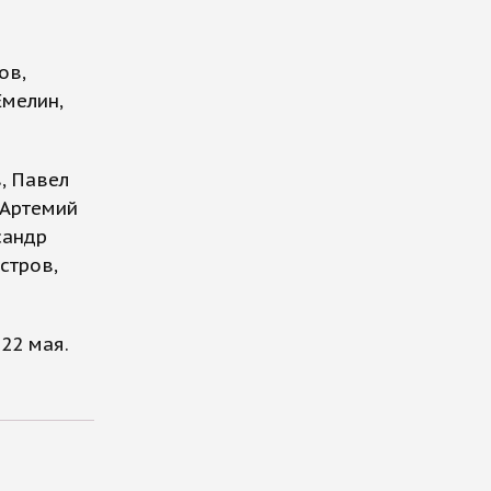
ов,
Емелин,
, Павел
 Артемий
сандр
стров,
22 мая.