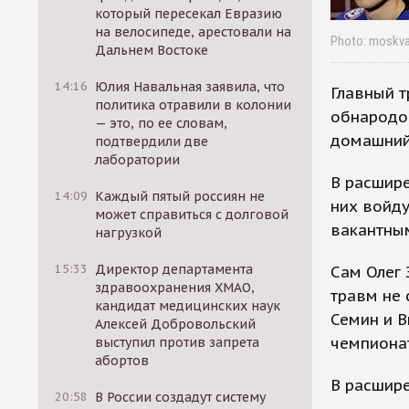
который пересекал Евразию
на велосипеде, арестовали на
Photo: moskva
Дальнем Востоке
14:16
Юлия Навальная заявила, что
Главный т
политика отравили в колонии
обнародо
— это, по ее словам,
домашний
подтвердили две
лаборатории
В расшире
14:09
Каждый пятый россиян не
них войду
может справиться с долговой
вакантным
нагрузкой
15:33
Директор департамента
Сам Олег 
здравоохранения ХМАО,
травм не 
кандидат медицинских наук
Семин и В
Алексей Добровольский
чемпиона
выступил против запрета
абортов
В расшире
20:58
В России создадут систему