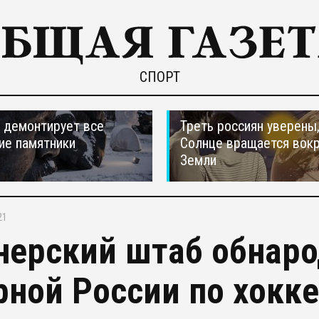
СПОРТ
 демонтирует все
Треть россиян уверены,
ие памятники
Солнце вращается вокр
Земли
21
нерский штаб обнаро
рной России по хокк