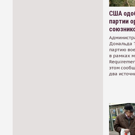
США одоб
партии о
союзник
Администр
Дональда 
партию во
в рамках м
Requirement
этом сообщ
два источн