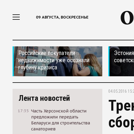
09 АВГУСТА, ВОСКРЕСЕНЬЕ
Российские покупатели
Эстония
недвижимости уже осознали
советск
глубину кризиса
04.05.2016 15:
Лента новостей
Тре
17:35
Часть Херсонской области
сбо
предложили передать
Беларуси для строительства
санаториев