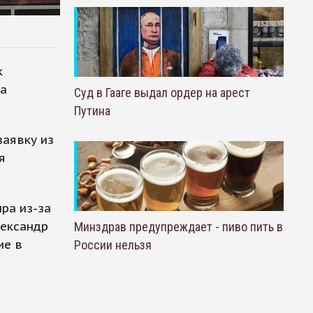
к
на
Суд в Гааге выдал ордер на арест
Путина
заявку из
я
ра из-за
лександр
Минздрав предупреждает - пиво пить в
ие в
России нельзя