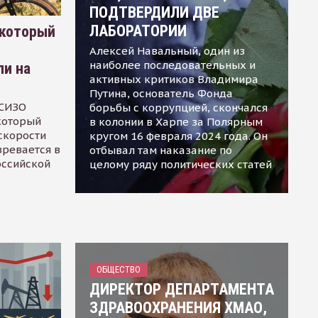
ПОДТВЕРДИЛИ ДВЕ
ЛАБОРАТОРИИ
 который
Алексей Навальный, один из
наиболее последовательных и
ли на
активных критиков Владимира
Путина, основатель Фонда
 СИЗО
борьбы с коррупцией, скончался
 который
в колонии в Харпе за Полярным
скорости
кругом 16 февраля 2024 года. Он
зревается в
отбывал там наказание по
оссийской
целому ряду политических статей
ОБЩЕСТВО
ДИРЕКТОР ДЕПАРТАМЕНТА
ЗДРАВООХРАНЕНИЯ ХМАО,