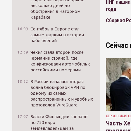
IIHF лишил
несколько дней до
года
обострения в Нагорном
Карабахе
Сборная Ро
16:09
Сентябрь в Европе стал
самым жарким в истории
наблюдений
Сейчас 
12:39
Чехия стала второй после
Германии страной, где
конфисковали автомобиль с
российскими номерами
18:32
В России началась вторая
волна блокировок VPN по
одному из самых
распространенных и удобных
протоколов WireGuard
ХЕРСОНСКАЯ О
17:07
Власти Финляндии заплатят
Часть Хе
по 750 евро
землевладельцам за
предлож