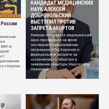
КАНДИДАТ МЕДИЦИНСКИХ
НАУК АЛЕКСЕЙ
ДОБРОВОЛЬСКИЙ
ВЫСТУПИЛ ПРОТИВ
 России
ЗАПРЕТА АБОРТОВ
Мнение кандидата медицинских
мические
наук прозвучало на фоне
все
последнего предложения
 ВВП в
патриарха РПЦ Кирилла о
торой
федеральном запрете на
ост
«склонение» к абортам и
едитования
заявления сенатора Маргариты
 со стороны
Павловой