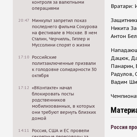
контроля за валютными
Вратари: 
операциями
Защитники
20:47
Минкульт запретил показ
последнего фильма Сокурова
Никита За
на фестивале в Москве. В нем
Антон Бел
Сталин, Черчилль, Гитлер и
Муссолини спорят о жизни
Нападающи
17:10
Российские
Дацюк, Да
политзаключенные призвали
Панарин, 
к голодовке солидарности 30
Радулов, 
октября
Вадим Ши
17:12
«ВКонтакте» начал
блокировать посты
Чемпионат
родственников
мобилизованных, в которых
Матери
они требуют вернуть близких
домой
Россия про
14:11
Россия, США и ЕС провели
секретные переговоры за