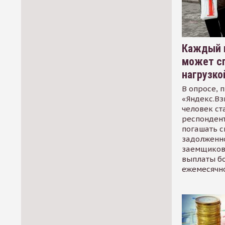
Каждый 
может сп
нагрузко
В опросе, 
«Яндекс.Вз
человек ст
респондент
погашать 
задолженно
заемщиков
выплаты б
ежемесячн