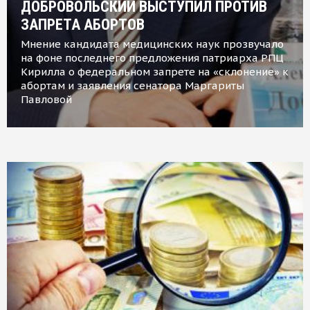
ДОБРОВОЛЬСКИЙ ВЫСТУПИЛ ПРОТИВ
ЗАПРЕТА АБОРТОВ
Мнение кандидата медицинских наук прозвучало
на фоне последнего предложения патриарха РПЦ
Кирилла о федеральном запрете на «склонение» к
абортам и заявления сенатора Маргариты
Павловой