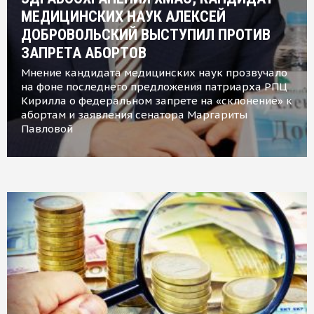
МЕДИЦИНСКИХ НАУК АЛЕКСЕЙ
ДОБРОВОЛЬСКИЙ ВЫСТУПИЛ ПРОТИВ
ЗАПРЕТА АБОРТОВ
Мнение кандидата медицинских наук прозвучало
на фоне последнего предложения патриарха РПЦ
Кирилла о федеральном запрете на «склонение» к
абортам и заявления сенатора Маргариты
Павловой