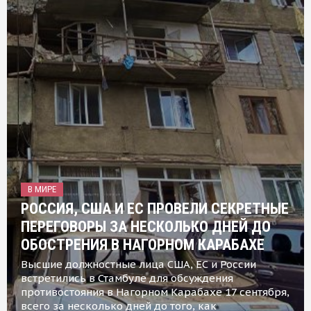
В МИРЕ
РОССИЯ, США И ЕС ПРОВЕЛИ СЕКРЕТНЫЕ
ПЕРЕГОВОРЫ ЗА НЕСКОЛЬКО ДНЕЙ ДО
ОБОСТРЕНИЯ В НАГОРНОМ КАРАБАХЕ
Высшие должностные лица США, ЕС и России
встретились в Стамбуле для обсуждения
противостояния в Нагорном Карабахе 17 сентября,
всего за несколько дней до того, как