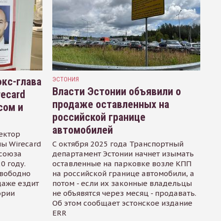
кс-глава
ЭСТОНИЯ
Власти Эстонии объявили о
recard
продаже оставленных на
сом и
российской границе
автомобилей
ектор
ы Wirecard
С октября 2025 года Транспортный
осоюза
департамент Эстонии начнет изымать
0 году.
оставленные на парковке возле КПП
свободно
на российской границе автомобили, а
даже ездит
потом - если их законные владельцы
ории
не объявятся через месяц - продавать.
Об этом сообщает эстонское издание
ERR