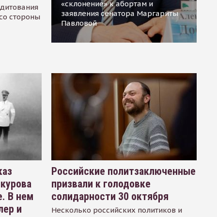
«склонение» к абортам и
едитования
заявления сенатора Маргариты
 со стороны
Павловой
каз
Российские политзаключенные
окурова
призвали к голодовке
. В нем
солидарности 30 октября
лер и
Несколько российских политиков и