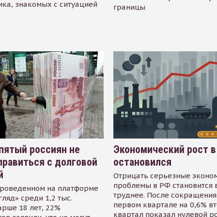
ика, знакомых с ситуацией
границы
пятый россиян не
Экономический рост в
равиться с долговой
остановился
й
Отрицать серьезные эконо
проблемы в РФ становится 
проведенном на платформе
труднее. После сокращения
гляд» среди 1,2 тыс.
первом квартале на 0,6% в
арше 18 лет, 22%
квартал показал нулевой р