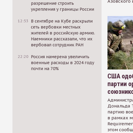
Азовского 
разрешение строить
укрепления у границы России
12:53
В сентябре на Кубе раскрыли
сеть вербовки местных
жителей в российскую армию.
Наемники рассказали, что их
вербовал сотрудник РАН
22:20
Россия намерена увеличить
военные расходы в 2024 году
почти на 70%
США одоб
партии о
союзник
Администр
Дональда 
партию во
в рамках м
Requirement
этом сообщ