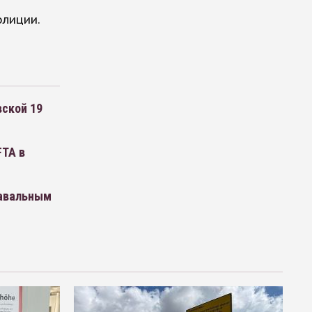
олиции.
вской 19
FTA в
Навальным