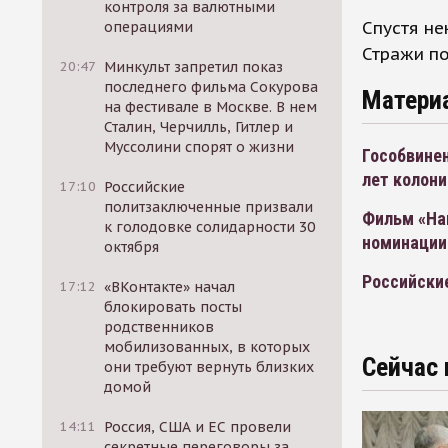
контроля за валютными
Спустя не
операциями
Стражи по
20:47
Минкульт запретил показ
последнего фильма Сокурова
Матери
на фестивале в Москве. В нем
Сталин, Черчилль, Гитлер и
Муссолини спорят о жизни
Гособвинен
лет колони
17:10
Российские
политзаключенные призвали
Фильм «На
к голодовке солидарности 30
номинации
октября
Российски
17:12
«ВКонтакте» начал
блокировать посты
родственников
мобилизованных, в которых
Сейчас 
они требуют вернуть близких
домой
14:11
Россия, США и ЕС провели
секретные переговоры за