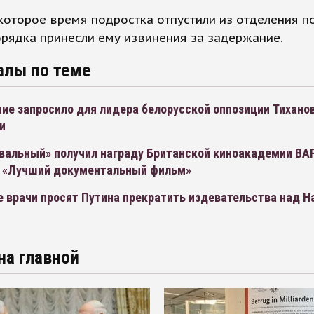
которое время подростка отпустили из отделения п
рядка принесли ему извинения за задержание.
алы по теме
ие запросило для лидера белорусской оппозиции Тихано
и
вальный» получил награду Британской киноакадемии BA
 «Лучший документальный фильм»
е врачи просят Путина прекратить издевательства над 
на главной