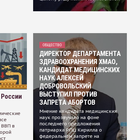
ОБЩЕСТВО
ДИРЕКТОР ДЕПАРТАМЕНТА
ЗДРАВООХРАНЕНИЯ ХМАО,
КАНДИДАТ МЕДИЦИНСКИХ
НАУК АЛЕКСЕЙ
ДОБРОВОЛЬСКИЙ
ВЫСТУПИЛ ПРОТИВ
 России
ЗАПРЕТА АБОРТОВ
Мнение кандидата медицинских
мические
наук прозвучало на фоне
все
последнего предложения
 ВВП в
патриарха РПЦ Кирилла о
торой
федеральном запрете на
ост