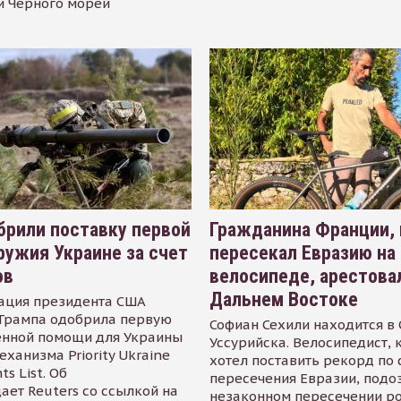
и Черного морей
рили поставку первой
Гражданина Франции,
ружия Украине за счет
пересекал Евразию на
ов
велосипеде, арестова
Дальнем Востоке
ация президента США
Трампа одобрила первую
Софиан Сехили находится в
енной помощи для Украины
Уссурийска. Велосипедист,
еханизма Priority Ukraine
хотел поставить рекорд по 
s List. Об
пересечения Евразии, подо
ает Reuters со ссылкой на
незаконном пересечении р