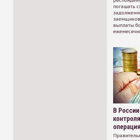
респондент
погашать 
задолженно
заемщиков
выплаты б
ежемесячн
В России
контрол
операци
Правительс