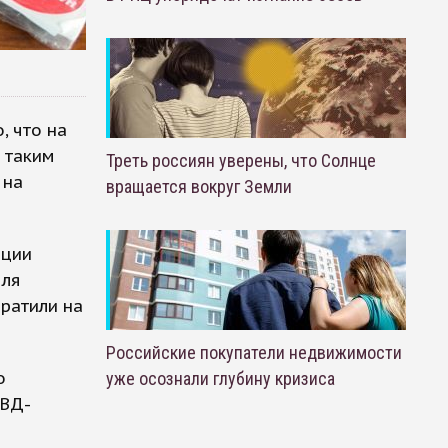
, что на
 таким
Треть россиян уверены, что Солнце
 на
вращается вокруг Земли
иции
для
братили на
Российские покупатели недвижимости
о
уже осознали глубину кризиса
ОВД-