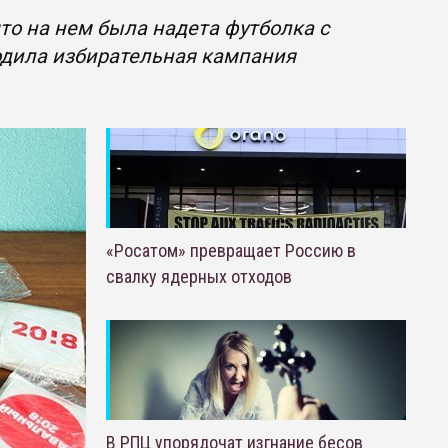
что на нем была надета футболка с
одила избирательная кампания
«Росатом» превращает Россию в
свалку ядерных отходов
В РПЦ упорядочат изгнание бесов