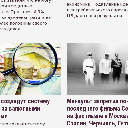
ов заявили, что не могут
экономики. Подавление кр
свои кредитные
и потребительского спроса
сти. При этом 18,5%
ЦБ дало свои результаты
 вынуждены тратить на
олее половины своего
ого доход
 создадут систему
Минкульт запретил по
я за валютными
последнего фильма С
ями
на фестивале в Москве
Сталин, Черчилль, Гит
тво создает систему