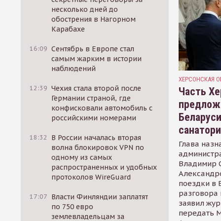
несколько дней до
обострения в Нагорном
Карабахе
16:09
Сентябрь в Европе стал
самым жарким в истории
наблюдений
ХЕРСОНСКАЯ О
12:39
Чехия стала второй после
Часть Хе
Германии страной, где
предлож
конфисковали автомобиль с
Беларуси
российскими номерами
санатор
18:32
В России началась вторая
Глава назн
волна блокировок VPN по
администр
одному из самых
Владимир С
распространенных и удобных
Александр
протоколов WireGuard
поездки в 
разговора 
17:07
Власти Финляндии заплатят
заявил жур
по 750 евро
передать М
землевладельцам за