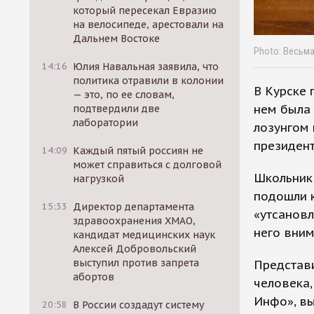
который пересекал Евразию
на велосипеде, арестовали на
Дальнем Востоке
Photo: Весьм
14:16
Юлия Навальная заявила, что
политика отравили в колонии
В Курске 
— это, по ее словам,
нем была 
подтвердили две
лаборатории
лозунгом
президен
14:09
Каждый пятый россиян не
может справиться с долговой
Школьник
нагрузкой
подошли к
15:33
Директор департамента
«утсановл
здравоохранения ХМАО,
него вним
кандидат медицинских наук
Алексей Добровольский
выступил против запрета
Представи
абортов
человека,
Инфо», в
20:58
В России создадут систему