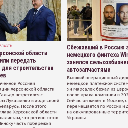
БЛАСТЬ
Сбежавший в Россию э
рсонской области
немецкого финтеха Wi
или передать
занялся сельхозбизне
 для строительства
автозапчастями
иев
Бывший операционный дир
аченной Россией
немецкой платёжной систем
ации Херсонской области
Ян Марсалек бежал из Евр
альдо встретился с
после краха компании в 202
ом Лукашенко в ходе своей
Сейчас он живёт в Москве, 
Беларусь. После этого
перемещается по России и 
глава Херсонской области
на оккупированные террит
налистам, что регион готов
Украины
инску часть побережья