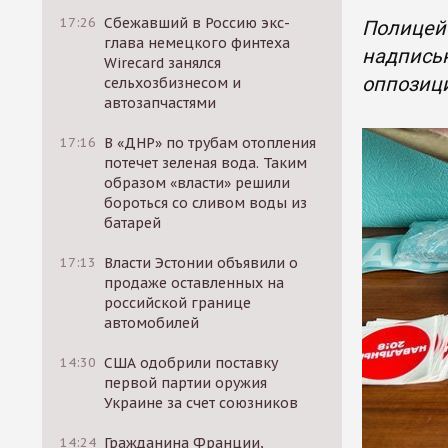
17:26
Сбежавший в Россию экс-
Полицейс
глава немецкого финтеха
надписью
Wirecard занялся
оппозиц
сельхозбизнесом и
автозапчастями
17:16
В «ДНР» по трубам отопления
потечет зеленая вода. Таким
образом «власти» решили
бороться со сливом воды из
батарей
17:13
Власти Эстонии объявили о
продаже оставленных на
российской границе
автомобилей
14:30
США одобрили поставку
первой партии оружия
Украине за счет союзников
14:24
Гражданина Франции,