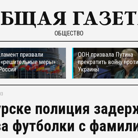
ОБЩЕСТВО
ламент призвали
ООН призвала Путина
 «решительные меры»
прекратить войну прот
России
Украины
03
урске полиция задер
за футболки с фамил