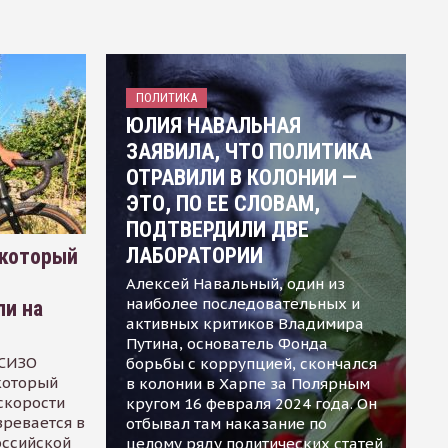
ПОЛИТИКА
ЮЛИЯ НАВАЛЬНАЯ
ЗАЯВИЛА, ЧТО ПОЛИТИКА
ОТРАВИЛИ В КОЛОНИИ —
ЭТО, ПО ЕЕ СЛОВАМ,
ПОДТВЕРДИЛИ ДВЕ
ЛАБОРАТОРИИ
 который
Алексей Навальный, один из
наиболее последовательных и
ли на
активных критиков Владимира
Путина, основатель Фонда
 СИЗО
борьбы с коррупцией, скончался
 который
в колонии в Харпе за Полярным
скорости
кругом 16 февраля 2024 года. Он
зревается в
отбывал там наказание по
оссийской
целому ряду политических статей