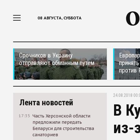
08 АВГУСТА, СУББОТА
Срочников в Украину
Европар
отправляют обманным путем
принять
против 
24.08.2018 00:
Лента новостей
В К
17:35
Часть Херсонской области
из-
предложили передать
Беларуси для строительства
санаториев