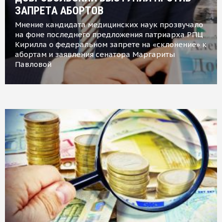
ЗАПРЕТА АБОРТОВ
Мнение кандидата медицинских наук прозвучало
на фоне последнего предложения патриарха РПЦ
Кирилла о федеральном запрете на «склонение» к
абортам и заявления сенатора Маргариты
Павловой