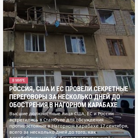
В МИРЕ
РОССИЯ, США И ЕС ПРОВЕЛИ СЕКРЕТНЫЕ
ПЕРЕГОВОРЫ ЗА НЕСКОЛЬКО ДНЕЙ ДО
ОБОСТРЕНИЯ В НАГОРНОМ КАРАБАХЕ
Высшие должностные лица США, ЕС и России
встретились в Стамбуле для обсуждения
противостояния в Нагорном Карабахе 17 сентября,
всего за несколько дней до того, как