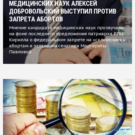
МЕДИЦИНСКИХ НАУК АЛЕКСЕЙ
ДОБРОВОЛЬСКИЙ ВЫСТУПИЛ ПРОТИВ
ЗАПРЕТА АБОРТОВ
Мнение кандидата медицинских наук прозвучало
на фоне последнего предложения патриарха РПЦ
Кирилла о федеральном запрете на «склонение» к
абортам и заявления сенатора Маргариты
Павловой