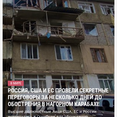
В МИРЕ
РОССИЯ, США И ЕС ПРОВЕЛИ СЕКРЕТНЫЕ
ПЕРЕГОВОРЫ ЗА НЕСКОЛЬКО ДНЕЙ ДО
ОБОСТРЕНИЯ В НАГОРНОМ КАРАБАХЕ
Высшие должностные лица США, ЕС и России
встретились в Стамбуле для обсуждения