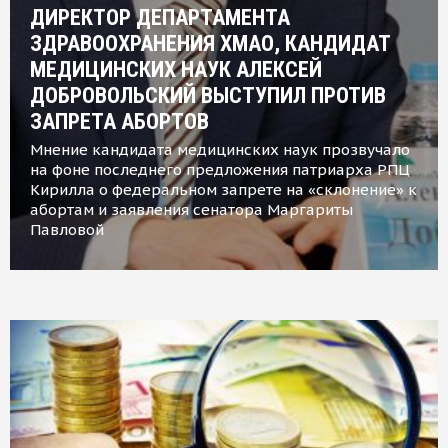
ДИРЕКТОР ДЕПАРТАМЕНТА
ЗДРАВООХРАНЕНИЯ ХМАО, КАНДИДАТ
МЕДИЦИНСКИХ НАУК АЛЕКСЕЙ
ДОБРОВОЛЬСКИЙ ВЫСТУПИЛ ПРОТИВ
ЗАПРЕТА АБОРТОВ
Мнение кандидата медицинских наук прозвучало
на фоне последнего предложения патриарха РПЦ
Кирилла о федеральном запрете на «склонение» к
абортам и заявления сенатора Маргариты
Павловой