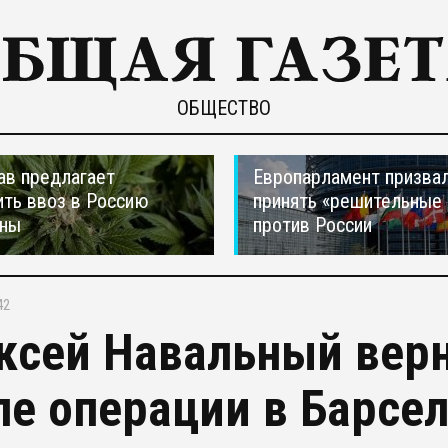
ОБЩЕСТВО
ав предлагает
Европарламент призва
ть ввоз в Россию
принять «решительные
аны
против России
42
ксей Навальный верн
ле операции в Барсе