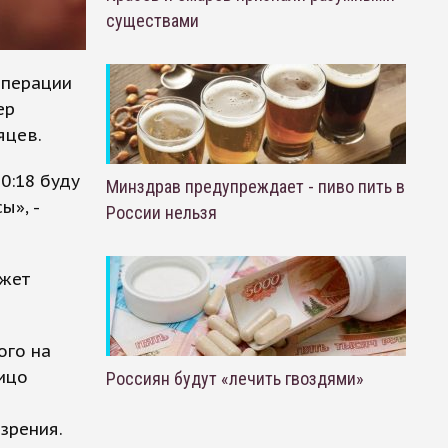
существами
операции
ер
яцев.
0:18 буду
Минздрав предупреждает - пиво пить в
ы», -
России нельзя
ожет
ого на
лицо
Россиян будут «лечить гвоздями»
зрения.