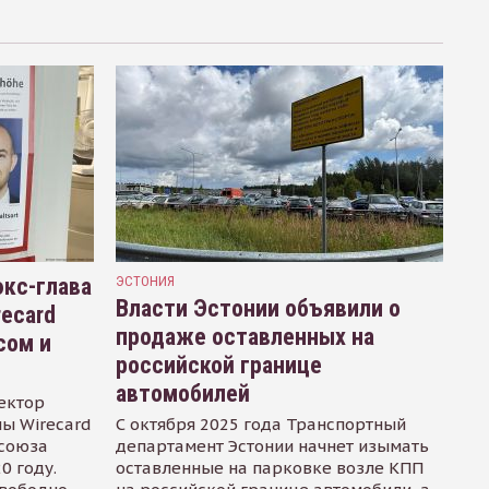
кс-глава
ЭСТОНИЯ
Власти Эстонии объявили о
recard
продаже оставленных на
сом и
российской границе
автомобилей
ектор
ы Wirecard
С октября 2025 года Транспортный
осоюза
департамент Эстонии начнет изымать
0 году.
оставленные на парковке возле КПП