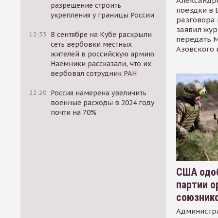
Александр
разрешение строить
поездки в 
укрепления у границы России
разговора 
заявил жур
12:53
В сентябре на Кубе раскрыли
передать М
сеть вербовки местных
Азовского 
жителей в российскую армию.
Наемники рассказали, что их
вербовал сотрудник РАН
22:20
Россия намерена увеличить
военные расходы в 2024 году
почти на 70%
США одоб
партии о
союзник
Администр