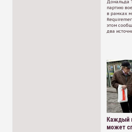
Дональда 
партию во
в рамках м
Requirement
этом сообщ
два источн
Каждый 
может сп