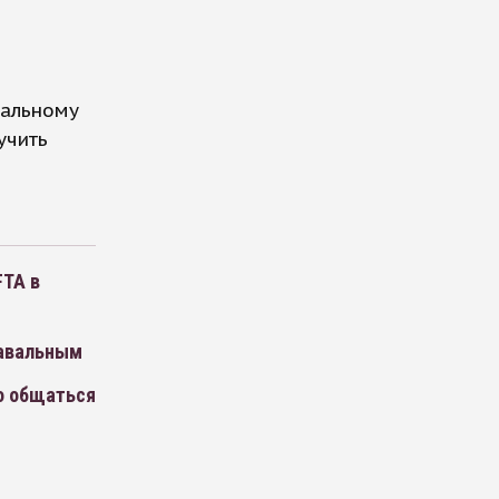
вальному
учить
FTA в
Навальным
о общаться