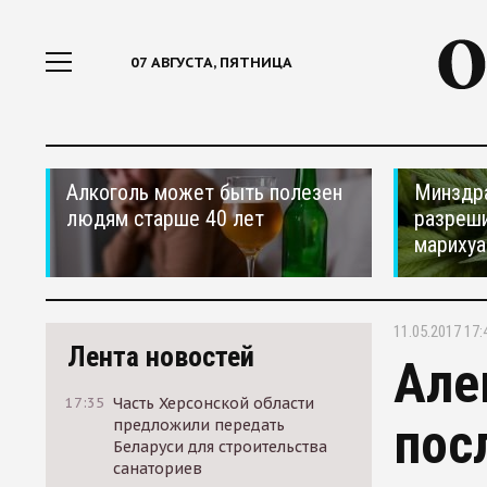
07 АВГУСТА, ПЯТНИЦА
Алкоголь может быть полезен
Минздр
людям старше 40 лет
разреши
мариху
11.05.2017 17:
Лента новостей
Але
17:35
Часть Херсонской области
пос
предложили передать
Беларуси для строительства
санаториев