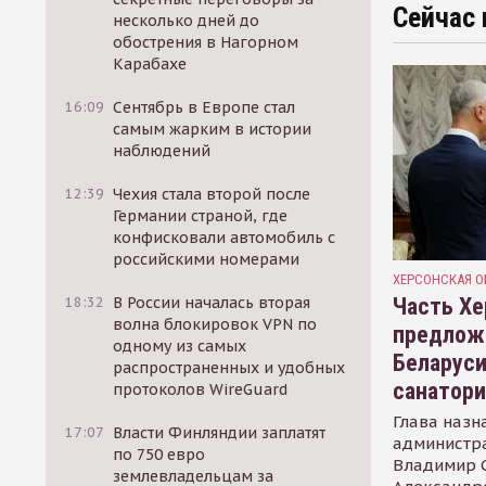
Сейчас 
несколько дней до
обострения в Нагорном
Карабахе
16:09
Сентябрь в Европе стал
самым жарким в истории
наблюдений
12:39
Чехия стала второй после
Германии страной, где
конфисковали автомобиль с
российскими номерами
ХЕРСОНСКАЯ О
Часть Хе
18:32
В России началась вторая
волна блокировок VPN по
предлож
одному из самых
Беларуси
распространенных и удобных
санатор
протоколов WireGuard
Глава назн
17:07
Власти Финляндии заплатят
администр
по 750 евро
Владимир С
землевладельцам за