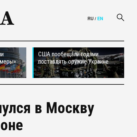
RU
/
EN
ли
США пообещали годами
 меры»
поставлять оружие Украине
улся в Москву
лоне