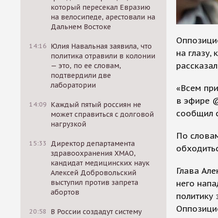
который пересекал Евразию
на велосипеде, арестовали на
Дальнем Востоке
Оппозици
14:16
Юлия Навальная заявила, что
на глазу,
политика отравили в колонии
рассказал
— это, по ее словам,
подтвердили две
лаборатории
«Всем при
в эфире @
14:09
Каждый пятый россиян не
сообщил с
может справиться с долговой
нагрузкой
По словам
15:33
Директор департамента
обходить
здравоохранения ХМАО,
кандидат медицинских наук
Глава Але
Алексей Добровольский
него напа
выступил против запрета
абортов
политику 
Оппозицио
20:58
В России создадут систему