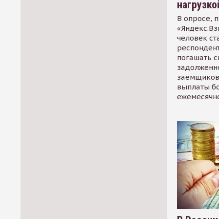
нагрузко
В опросе, 
«Яндекс.Вз
человек ст
респондент
погашать 
задолженно
заемщиков
выплаты б
ежемесячн