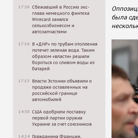
17:26
Сбежавший в Россию экс-
Оппозици
глава немецкого финтеха
была сде
Wirecard занялся
несколь
сельхозбизнесом и
автозапчастями
17:16
В «ДНР» по трубам отопления
потечет зеленая вода. Таким
образом «власти» решили
бороться со сливом воды из
батарей
17:13
Власти Эстонии объявили о
продаже оставленных на
российской границе
автомобилей
14:30
США одобрили поставку
первой партии оружия
Украине за счет союзников
14:24
Гражданина Франции,