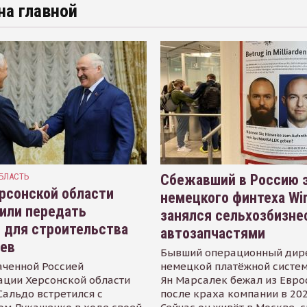
на главной
БЛАСТЬ
Сбежавший в Россию э
рсонской области
немецкого финтеха Wi
или передать
занялся сельхозбизне
 для строительства
автозапчастями
иев
Бывший операционный дир
аченной Россией
немецкой платёжной систем
ации Херсонской области
Ян Марсалек бежал из Евр
альдо встретился с
после краха компании в 202