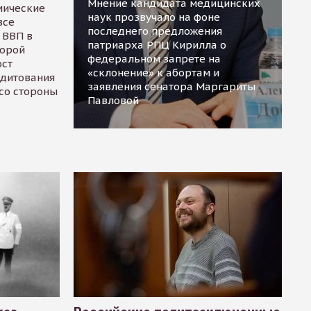
Мнение кандидата медицинских
мические
наук прозвучало на фоне
все
последнего предложения
 ВВП в
патриарха РПЦ Кирилла о
торой
федеральном запрете на
ост
«склонение» к абортам и
едитования
заявления сенатора Маргариты
 со стороны
Павловой