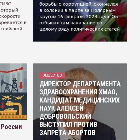
 СИЗО
борьбы с коррупцией, скончался
 который
в колонии в Харпе за Полярным
скорости
кругом 16 февраля 2024 года. Он
зревается в
отбывал там наказание по
оссийской
целому ряду политических статей
ОБЩЕСТВО
ДИРЕКТОР ДЕПАРТАМЕНТА
ЗДРАВООХРАНЕНИЯ ХМАО,
КАНДИДАТ МЕДИЦИНСКИХ
НАУК АЛЕКСЕЙ
ДОБРОВОЛЬСКИЙ
ВЫСТУПИЛ ПРОТИВ
 России
ЗАПРЕТА АБОРТОВ