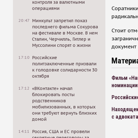
контроля за валютными
Соратник
операциями
радикаль
20:47
Минкульт запретил показ
последнего фильма Сокурова
Стоит отм
на фестивале в Москве. В нем
заграничн
Сталин, Черчилль, Гитлер и
Муссолини спорят о жизни
документ 
17:10
Российские
Матери
политзаключенные призвали
к голодовке солидарности 30
октября
Фильм «На
номинации
17:12
«ВКонтакте» начал
блокировать посты
Российски
родственников
мобилизованных, в которых
Находящем
они требуют вернуть близких
с адвокат
домой
14:11
Россия, США и ЕС провели
секретные переговоры за