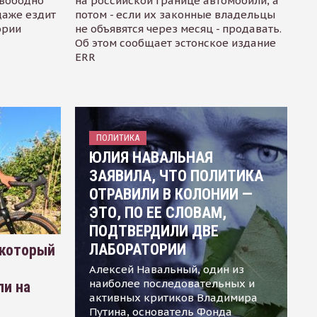
свободно
на российской границе автомобили, а
даже ездит
потом - если их законные владельцы
ории
не объявятся через месяц - продавать.
Об этом сообщает эстонское издание
ERR
ПОЛИТИКА
ЮЛИЯ НАВАЛЬНАЯ
ЗАЯВИЛА, ЧТО ПОЛИТИКА
ОТРАВИЛИ В КОЛОНИИ —
ЭТО, ПО ЕЕ СЛОВАМ,
ПОДТВЕРДИЛИ ДВЕ
ЛАБОРАТОРИИ
 который
Алексей Навальный, один из
наиболее последовательных и
ли на
активных критиков Владимира
Путина, основатель Фонда