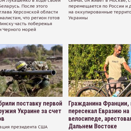
ом Лукашенко в ходе своей
Сейчас он живёт в Москве, 
Беларусь. После этого
перемещается по России и 
глава Херсонской области
на оккупированные террит
налистам, что регион готов
Украины
инску часть побережья
и Черного морей
рили поставку первой
Гражданина Франции,
ружия Украине за счет
пересекал Евразию на
ов
велосипеде, арестова
Дальнем Востоке
ация президента США