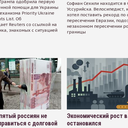
Трампа одобрила первую
Софиан Сехили находится в
енной помощи для Украины
Уссурийска. Велосипедист,
еханизма Priority Ukraine
хотел поставить рекорд по 
s List. Об
пересечения Евразии, подо
ает Reuters со ссылкой на
незаконном пересечении р
ика, знакомых с ситуацией
границы
пятый россиян не
Экономический рост в
равиться с долговой
остановился