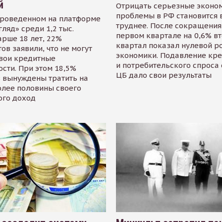
й
Отрицать серьезные эконо
проблемы в РФ становится 
проведенном на платформе
труднее. После сокращения
гляд» среди 1,2 тыс.
первом квартале на 0,6% в
арше 18 лет, 22%
квартал показал нулевой р
ов заявили, что не могут
экономики. Подавление кр
свои кредитные
и потребительского спроса
сти. При этом 18,5%
ЦБ дало свои результаты
 вынуждены тратить на
олее половины своего
ого доход