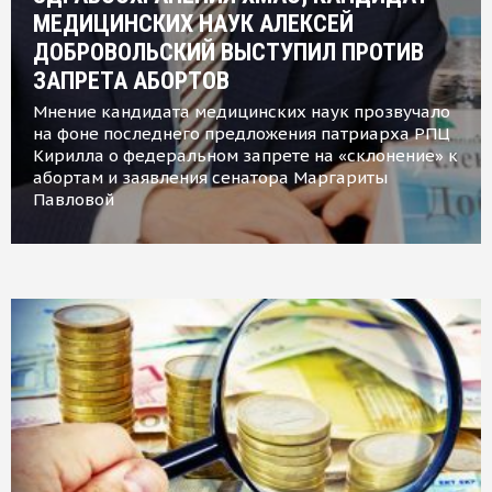
МЕДИЦИНСКИХ НАУК АЛЕКСЕЙ
ДОБРОВОЛЬСКИЙ ВЫСТУПИЛ ПРОТИВ
ЗАПРЕТА АБОРТОВ
Мнение кандидата медицинских наук прозвучало
на фоне последнего предложения патриарха РПЦ
Кирилла о федеральном запрете на «склонение» к
абортам и заявления сенатора Маргариты
Павловой