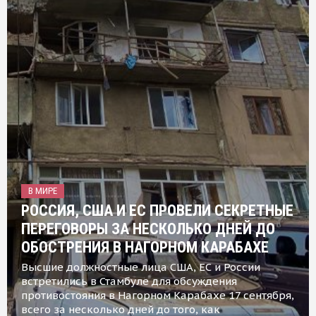
В МИРЕ
РОССИЯ, США И ЕС ПРОВЕЛИ СЕКРЕТНЫЕ
ПЕРЕГОВОРЫ ЗА НЕСКОЛЬКО ДНЕЙ ДО
ОБОСТРЕНИЯ В НАГОРНОМ КАРАБАХЕ
Высшие должностные лица США, ЕС и России
встретились в Стамбуле для обсуждения
противостояния в Нагорном Карабахе 17 сентября,
всего за несколько дней до того, как