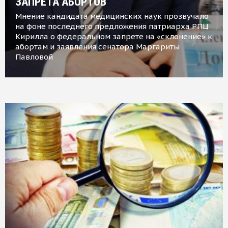
ЗАПРЕТА АБОРТОВ
Мнение кандидата медицинских наук прозвучало
на фоне последнего предложения патриарха РПЦ
Кирилла о федеральном запрете на «склонение» к
абортам и заявления сенатора Маргариты
Павловой